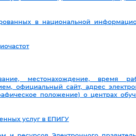
рированных в национальной информаци
иочастот
ание, местонахождение, время раб
ием, официальный сайт, адрес электр
графическое положение) о центрах обу
енных услуг в ЕПИГУ
м и ресурсов Электронного правитель