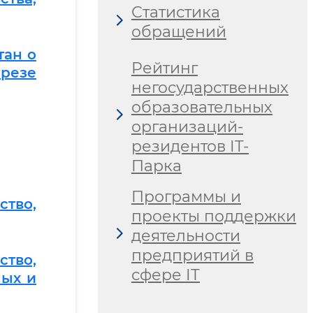
Статистика
обращений
тан о
Рейтинг
резе
негосударственных
образовательных
организаций-
резидентов IT-
Парка
Программы и
тво,
проекты поддержки
деятельности
предприятий в
ство,
сфере IТ
ных и