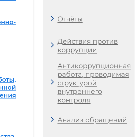
Отчёты
онно-
Действия против
коррупции
Антикоррупционная
работа, проводимая
оты,
структурой
онной
внутреннего
чения
контроля
Анализ обращений
ства,