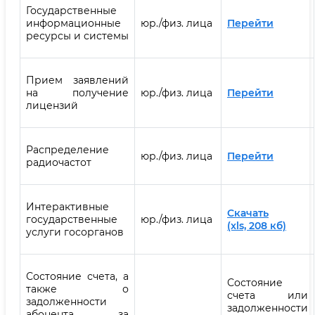
Государственные
информационные
юр./физ. лица
Перейти
ресурсы и системы
Прием заявлений
на получение
юр./физ. лица
Перейти
лицензий
Распределение
юр./физ. лица
Перейти
радиочастот
Интерактивные
Скачать
государственные
юр./физ. лица
(xls, 208 кб)
услуги госорганов
Состояние счета, а
Состояние
также о
счета или
задолженности
задолженности
абонента за