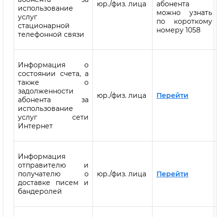
юр./физ. лица
абонента
использование
можно узнать
услуг
по короткому
стационарной
номеру 1058
телефонной связи‎‎
Информация о
состоянии счета, а
также о
задолженности
юр./физ. лица
Перейти
абонента за
использование
услуг сети
Интернет
Информация
отправителю и
получателю о
юр./физ. лица
Перейти
доставке писем и
бандеролей