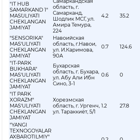
Самаркандская
"IT HUB
область, г.
SAMARKAND 1"
Самарканд,
MAS`ULIYATI
4.2
35.2
Шодлик МСГ, ул.
CHEKLANGAN
Амира Темура,
JAMIYAT
224
"SENSORIKA"
Навоийская
MAS'ULIYATI
область, г.Навои,
0.7
124.6
CHEKLANGAN
ул. И.Каримова,
JAMIYAT
90А
"IT-PARK
Бухарская
BUKHARA"
область, г. Бухара,
MAS'ULIYATI
0.6
0
ул. Абу Али Ибн
CHEKLANGAN
Сино, 3-1
JAMIYAT
"IT PARK
XORAZM"
Хорезмская
MAS'ULIYATI
область, г. Ургенч,
1.2
27.8
CHEKLANGAN
ул. Тараккиёт, 5/1
JAMIYAT
"YANGI
TEXNOGOYALAR
AXBAROTILMIY"
0.2
0