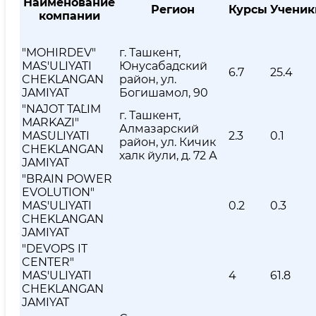
Наименование
Регион
Курсы
Ученик
компании
"MOHIRDEV"
г. Ташкент,
MAS'ULIYATI
Юнусабадский
6.7
25.4
CHEKLANGAN
район, ул.
JAMIYAT
Богишамол, 90
"NAJOT TA`LIM
г. Ташкент,
MARKAZI"
Алмазарский
MAS`ULIYATI
2.3
0.1
район, ул. Кичик
CHEKLANGAN
халк йули, д. 72 А
JAMIYAT
"BRAIN POWER
EVOLUTION"
MAS'ULIYATI
0.2
0.3
CHEKLANGAN
JAMIYAT
"DEVOPS IT
CENTER"
MAS'ULIYATI
4
61.8
CHEKLANGAN
JAMIYAT