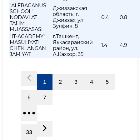
"ALFRAGANUS
Джиззакская
SCHOOL"
область, г.
NODAVLAT
0.4
0.8
Джиззах, ул.
TA`LIM
Зулфия, 8
MUASSASASI
"IT-ACADEMY"
г.Ташкент,
MAS`ULIYATI
Яккасарайский
1.4
4.9
CHEKLANGAN
район, ул.
JAMIYAT
А.Каххор, 35
1
2
3
4
5
6
7
33