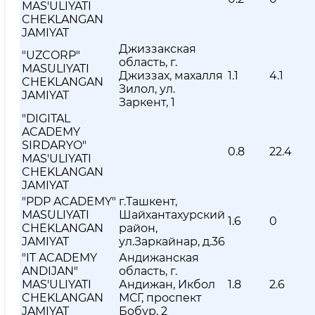
MAS'ULIYATI
CHEKLANGAN
JAMIYAT
Джиззакская
"UZCORP"
область, г.
MAS`ULIYATI
Джиззах, махалля
1.1
4.1
CHEKLANGAN
Зилол, ул.
JAMIYAT
Заркент, 1
"DIGITAL
ACADEMY
SIRDARYO"
0.8
22.4
MAS'ULIYATI
CHEKLANGAN
JAMIYAT
"PDP ACADEMY"
г.Ташкент,
MAS`ULIYATI
Шайхантахурский
1.6
0
CHEKLANGAN
район,
JAMIYAT
ул.Заркайнар, д.36
"IT ACADEMY
Андижанская
ANDIJAN"
область, г.
MAS'ULIYATI
Андижан, Икбол
1.8
2.6
CHEKLANGAN
МСГ, проспект
JAMIYAT
Бобур, 2