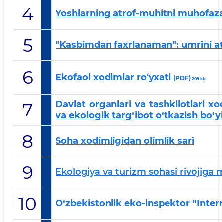
4
Yoshlarning atrof-muhitni muhofaza q
5
"Kasbimdan faxrlanaman": umrini at
6
Ekofaol xodimlar ro
‘
yxati
(PDF)
209 kb
Davlat organlari va tashkilotlari xo
7
va ekologik targ‘ibot o‘tkazish bo‘
8
Soha xodimligidan olimlik sari
9
Ekologiya va turizm sohasi rivojiga 
10
O‘zbekistonlik eko-inspektor “Inte