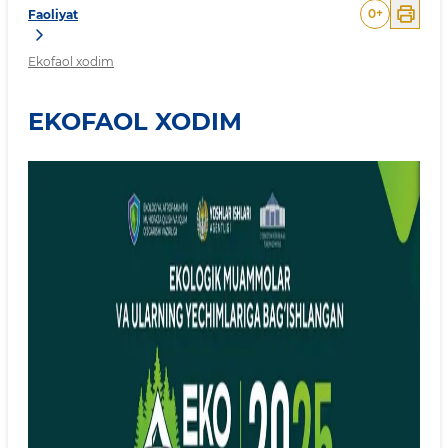
0
+
Faoliyat
Ekofaol xodim
EKOFAOL XODIM