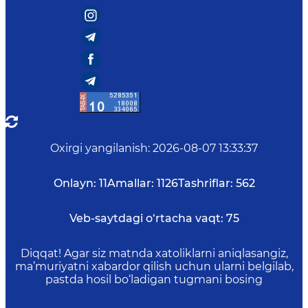
Oxirgi yangilanish
:
2026-08-07 13:33:37
Onlayn:
11
Amallar:
1126
Tashriflar:
562
Veb-saytdagi o‘rtacha vaqt:
75
Diqqat! Agar siz matnda xatoliklarni aniqlasangiz,
ma’muriyatni xabardor qilish uchun ularni belgilab,
pastda hosil bo‘ladigan tugmani bosing