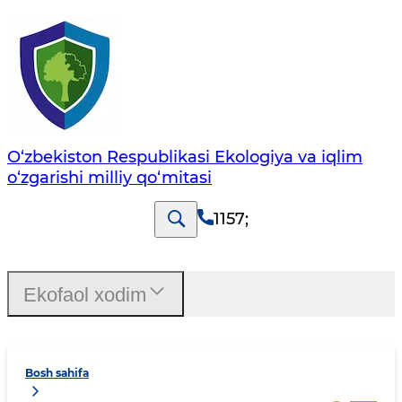
O‘zbekiston Respublikasi Ekologiya va iqlim
o‘zgarishi milliy qo‘mitasi
1157
;
Ekofaol xodim
Bosh sahifa