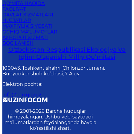
QO‘MITA HAQIDA
FAOLIYAT
DAVLAT XIZMATLARI
HUJJATLAR
MAXFIYLIK SIYOSATI
OCHIQ MA’LUMOTLAR
AXBOROT XIZMATI
BOG‘LANISH
O‘zbekiston Respublikasi Ekologiya Va
Iqlim O‘zgarishi Milliy Qo‘mitasi
100043, Toshkent shahri, Chilonzor tumani,
Bunyodkor shoh ko‘chasi, 7-A uy
Elektron pochta
:
info@eco.gov.uz
© 2001-
2026
Barcha huquqlar
himoyalangan. Ushbu veb-saytdagi
ma’lumotlardan foydalanganda havola
ko‘rsatilishi shart.