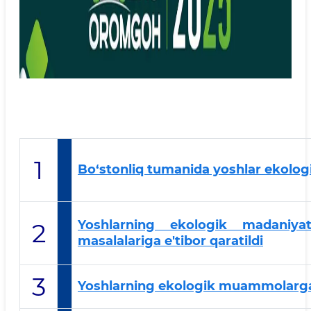
1
Bo‘stonliq tumanida yoshlar ekologi
Yoshlarning ekologik madaniyat
2
masalalariga e'tibor qaratildi
3
Yoshlarning ekologik muammolarga q