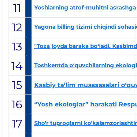
11
Yoshlarning atrof-muhitni asrashga q
12
Yagona billing tizimi chiqindi soha
13
"Toza joyda baraka bo‘ladi. Kasbim
14
Toshkentda o‘quvchilarning ekologik
15
Kasbiy ta’lim muassasalari o‘quv
16
“Yosh ekologlar” harakati Respu
17
Sho'r tuproqlarni ko'kalamzorlashtir