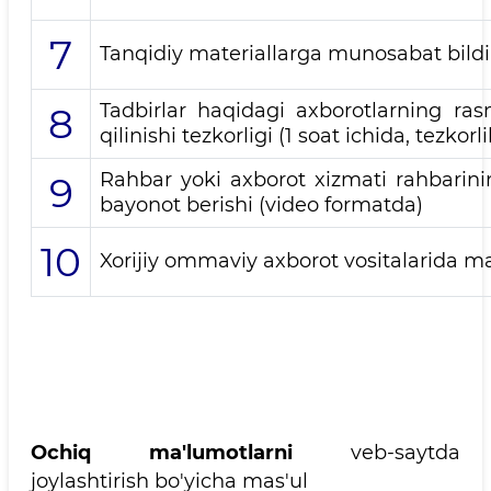
7
Tanqidiy materiallarga munosabat bildiri
Tadbirlar haqidagi axborotlarning ras
8
qilinishi tezkorligi (1 soat ichida, tezkorl
Rahbar yoki axborot xizmati rahbarin
9
bayonot berishi (video formatda)
10
Xorijiy ommaviy axborot vositalarida mate
Ochiq ma'lumotlarni
veb-saytda
joylashtirish bo'yicha mas'ul