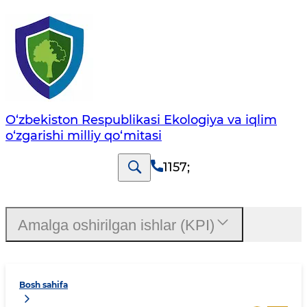
O‘zbekiston Respublikasi Ekologiya va iqlim
o‘zgarishi milliy qo‘mitasi
1157
;
Amalga oshirilgan ishlar (KPI)
Bosh sahifa