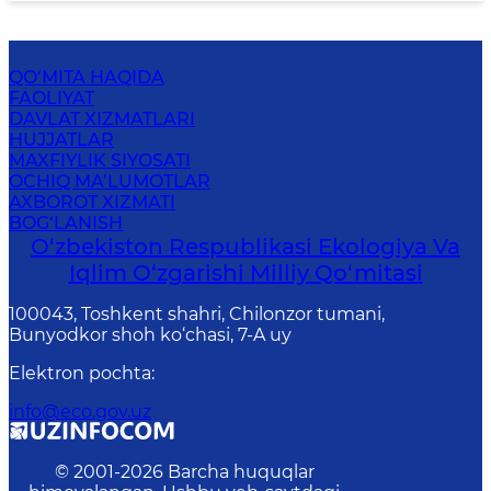
QO‘MITA HAQIDA
FAOLIYAT
DAVLAT XIZMATLARI
HUJJATLAR
MAXFIYLIK SIYOSATI
OCHIQ MA’LUMOTLAR
AXBOROT XIZMATI
BOG‘LANISH
O‘zbekiston Respublikasi Ekologiya Va
Iqlim O‘zgarishi Milliy Qo‘mitasi
100043, Toshkent shahri, Chilonzor tumani,
Bunyodkor shoh ko‘chasi, 7-A uy
Elektron pochta
:
info@eco.gov.uz
© 2001-
2026
Barcha huquqlar