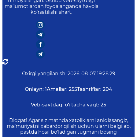
himoyalangan. Ushbu veb-saytdagi
ma’lumotlardan foydalanganda havola
ko‘rsatilishi shart.
Oxirgi yangilanish
:
2026-08-07 19:28:29
Onlayn:
1
Amallar:
255
Tashriflar:
204
Veb-saytdagi o‘rtacha vaqt:
25
Diqqat! Agar siz matnda xatoliklarni aniqlasangiz,
ma’muriyatni xabardor qilish uchun ularni belgilab,
pastda hosil bo‘ladigan tugmani bosing