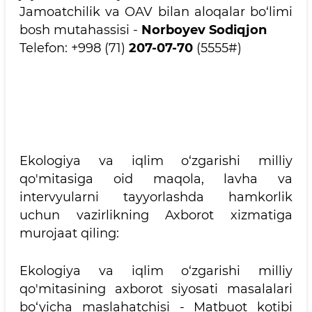
Jamoatchilik va OAV bilan aloqalar bo‘limi
bosh mutahassisi -
Norboyev Sodiqjon
Telefon: +998 (71)
207-07-70
(5555#)
Ekologiya va iqlim o‘zgarishi milliy
qo'mitasiga oid maqola, lavha va
intervyularni tayyorlashda hamkorlik
uchun vazirlikning Axborot xizmatiga
murojaat qiling:
Ekologiya va iqlim o‘zgarishi milliy
qo'mitasining axborot siyosati masalalari
bo‘yicha maslahatchisi - Matbuot kotibi