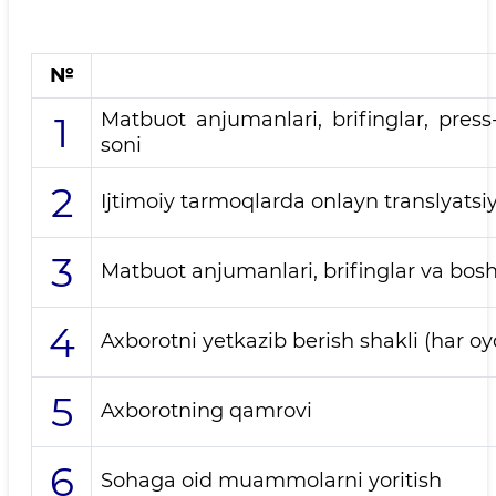
№
Matbuot anjumanlari, brifinglar, press
1
soni
2
Ijtimoiy tarmoqlarda onlayn translyatsiy
3
Matbuot anjumanlari, brifinglar va bosh
4
Axborotni yetkazib berish shakli (har o
5
Axborotning qamrovi
6
Sohaga oid muammolarni yoritish