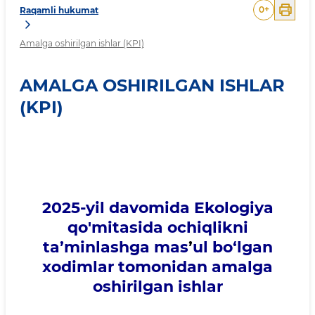
0
+
Raqamli hukumat
Amalga oshirilgan ishlar (KPI)
AMALGA OSHIRILGAN ISHLAR
(KPI)
2025-yil davomida Ekologiya
qo'mitasida ochiqlikni
ta’minlashga mas
’
ul bo‘lgan
xodimlar tomonidan amalga
oshirilgan ishlar