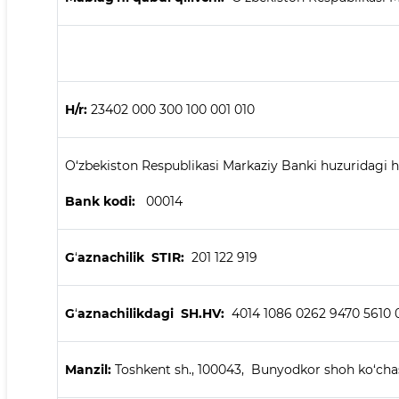
H/r:
23402 000 300 100 001 010
O‘zbekiston Respublikasi Markaziy Banki huzuridagi h
Bank kodi:
00014
G
‘
aznachilik STIR:
201 122 919
G
‘
aznachilikdagi SH.HV:
4014 1086 0262 9470 5610 
Manzil:
Toshkent sh., 100043, Bunyodkor shoh ko‘chasi