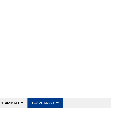
T XIZMATI
BOG‘LANISH