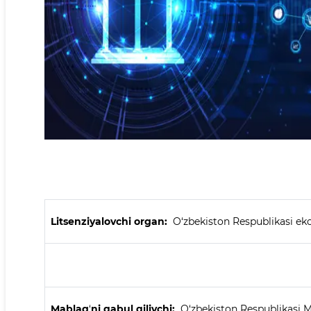
Litsenziyalovchi organ:
O‘zbekiston Respublikasi ekol
Mablag
‘
ni qabul qilivchi:
O‘zbekiston Respublikasi Mo