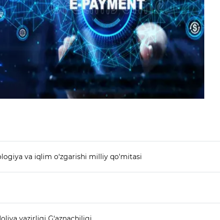
ogiya va iqlim o‘zgarishi milliy qo'mitasi
liya vazirligi G‘aznachiligi.