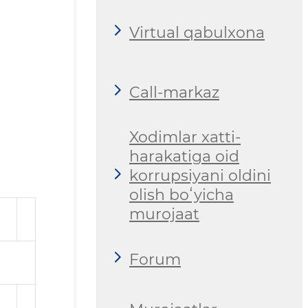
Virtual qabulxona
Call-markaz
Xodimlar xatti-
harakatiga oid
korrupsiyani oldini
olish boʻyicha
murojaat
Forum