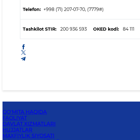
Telefon:
+998 (71) 207-07-70, (7779#)
Tashkilot STIR:
200 936 593
ОКED kodi:
84 111
QO‘MITA HAQIDA
FAOLIYAT
DAVLAT XIZMATLARI
HUJJATLAR
MAXFIYLIK SIYOSATI