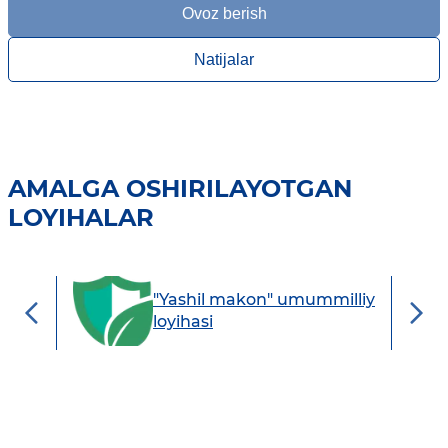
Ovoz berish
Natijalar
AMALGA OSHIRILAYOTGAN
LOYIHALAR
iy
"Yashil makon" umummilliy
loyihasi