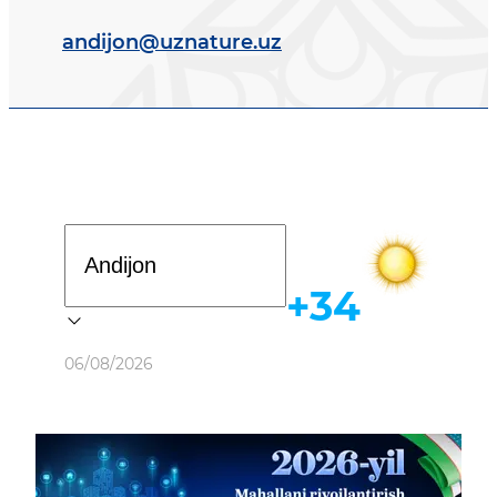
andijon@uznature.uz
Davlat dasturi
+34
Ob-havo
06/08/2026