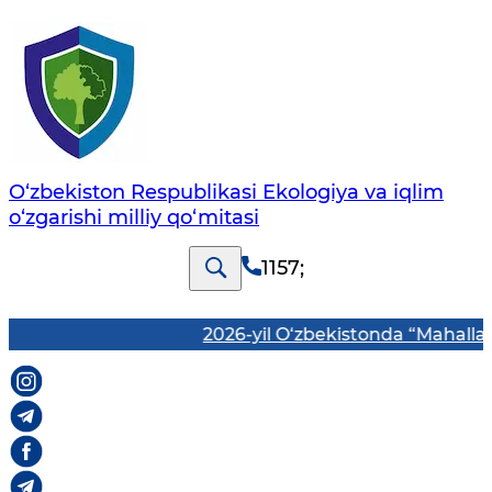
O‘zbekiston Respublikasi Ekologiya va iqlim
o‘zgarishi milliy qo‘mitasi
1157
;
2026-yil O‘zbekistonda “Mahallani rivojl