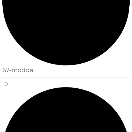
67-modda