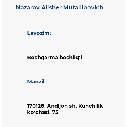
Nazarov Alisher Mutallibovich
Lavozim
:
Boshqarma boshlig‘i
Manzil
:
170128, Andijon sh, Kunchilik
ko‘chasi, 75