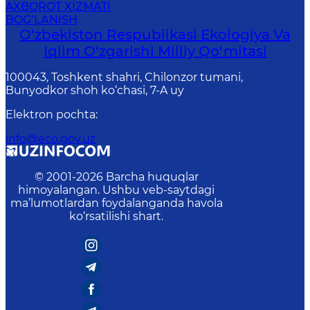
AXBOROT XIZMATI
BOG‘LANISH
O‘zbekiston Respublikasi Ekologiya Va
Iqlim O‘zgarishi Milliy Qo‘mitasi
100043, Toshkent shahri, Chilonzor tumani,
Bunyodkor shoh ko‘chasi, 7-A uy
Elektron pochta
:
info@eco.gov.uz
© 2001-
2026
Barcha huquqlar
himoyalangan. Ushbu veb-saytdagi
ma’lumotlardan foydalanganda havola
ko‘rsatilishi shart.