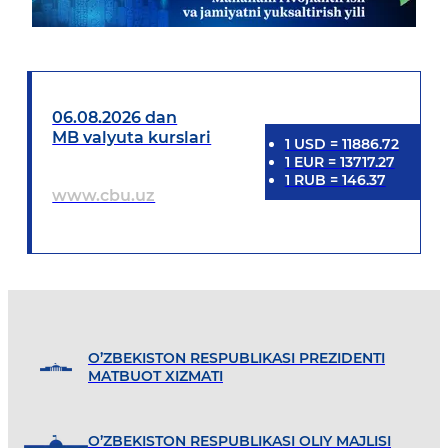
06.08.2026 dan
MB valyuta kurslari
1
USD
=
11886.72
1
EUR
=
13717.27
1
RUB
=
146.37
www.cbu.uz
O’ZBEKISTON RESPUBLIKASI PREZIDENTI
MATBUOT XIZMATI
O’ZBEKISTON RESPUBLIKASI OLIY MAJLISI