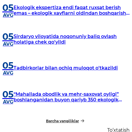
05
Ekologik ekspertiza endi faqat ruxsat berish
emas – ekologik xavflarni oldindan boshqarish
AVG
tizimiga aylanmoqda
05
Sirdaryo viloyatida noqonuniy baliq ovlash
holatiga chek qo'yildi
AVG
05
Tadbirkorlar bilan ochiq muloqot o'tkazildi
AVG
05
“Mahallada obodlik va mehr-saxovat oyligi”
boshlanganidan buyon qariyb 350 ekologik
AVG
huquqbuzarlik aniqlandi
Barcha yangiliklar
To‘xtatish