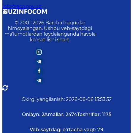
info@eco.gov.uz
© 2001-
2026
Barcha huquqlar
himoyalangan. Ushbu veb-saytdagi
ma’lumotlardan foydalanganda havola
ko‘rsatilishi shart.
Oxirgi yangilanish
:
2026-08-06 15:53:52
Onlayn:
2
Amallar:
2474
Tashriflar:
1175
Veb-saytdagi o‘rtacha vaqt:
79