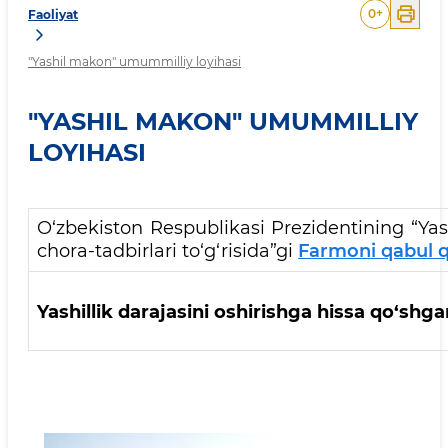
0
+
Faoliyat
"Yashil makon" umummilliy loyihasi
"YASHIL MAKON" UMUMMILLIY
LOYIHASI
O‘zbekiston Respublikasi Prezidentining “Ya
chora-tadbirlari to‘g‘risida”gi
Farmoni qabul qi
Yashillik darajasini oshirishga hissa qo‘sh