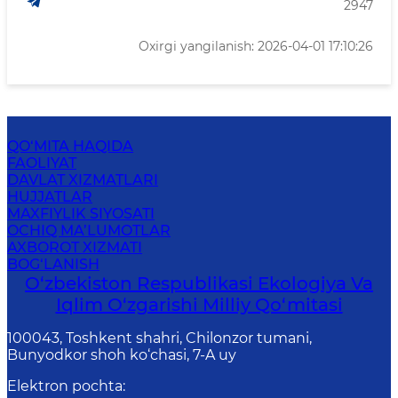
2947
Oxirgi yangilanish: 2026-04-01 17:10:26
QO‘MITA HAQIDA
FAOLIYAT
DAVLAT XIZMATLARI
HUJJATLAR
MAXFIYLIK SIYOSATI
OCHIQ MA’LUMOTLAR
AXBOROT XIZMATI
BOG‘LANISH
O‘zbekiston Respublikasi Ekologiya Va
Iqlim O‘zgarishi Milliy Qo‘mitasi
100043, Toshkent shahri, Chilonzor tumani,
Bunyodkor shoh ko‘chasi, 7-A uy
Elektron pochta
: