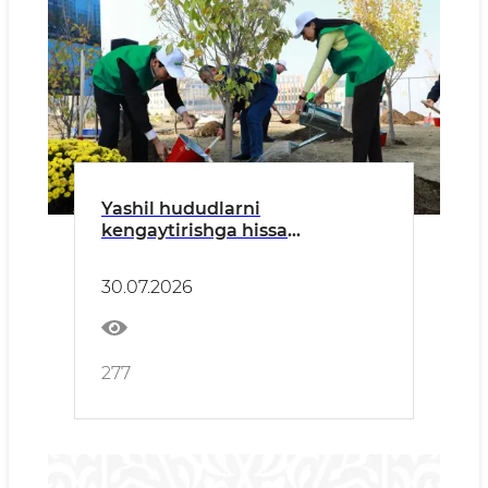
Yashil hududlarni
kengaytirishga hissa
qo‘shganlarga "Ekohamkor"
maqomini berish ko‘zda
30.07.2026
tutilmoqda
277