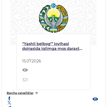
“Yashil belbog’” loyihasi
doirasida iqlimga mos daraxt
va buta ko’chatlari o’tqaziladi
15.07.2026
321
Barcha yangiliklar