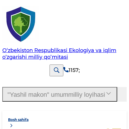
O‘zbekiston Respublikasi Ekologiya va iqlim
o‘zgarishi milliy qo‘mitasi
1157
;
"Yashil makon" umummilliy loyihasi
Bosh sahifa