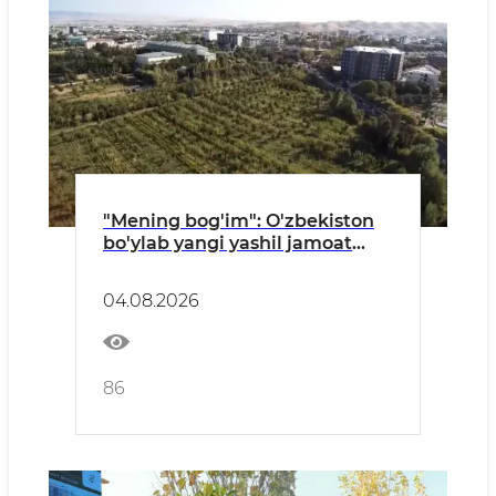
"Mening bog'im": O'zbekiston
bo'ylab yangi yashil jamoat
maskanlari barpo etilmoqda
04.08.2026
86