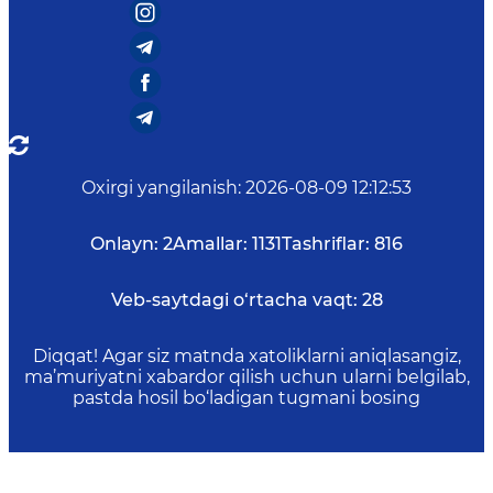
Oxirgi yangilanish
:
2026-08-09 12:12:53
Onlayn:
2
Amallar:
1131
Tashriflar:
816
Veb-saytdagi o‘rtacha vaqt:
28
Diqqat! Agar siz matnda xatoliklarni aniqlasangiz,
ma’muriyatni xabardor qilish uchun ularni belgilab,
pastda hosil bo‘ladigan tugmani bosing