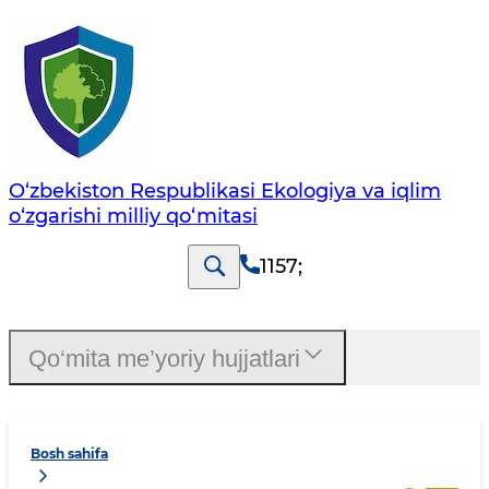
O‘zbekiston Respublikasi Ekologiya va iqlim
o‘zgarishi milliy qo‘mitasi
1157
;
Qo‘mita me’yoriy hujjatlari
Bosh sahifa