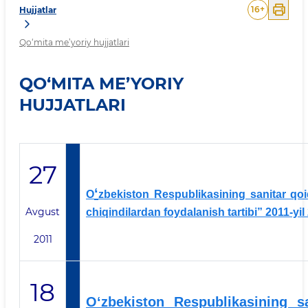
16
+
Hujjatlar
Qo‘mita me’yoriy hujjatlari
QO‘MITA ME’YORIY
HUJJATLARI
27
‘
O
zbekiston Respublikasining sanitar qo
Avgust
chiqindilardan foydalanish tartibi”
2011-yil
2011
18
O‘zbekiston Respublikasining s