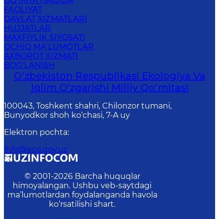
QO‘MITA HAQIDA
FAOLIYAT
DAVLAT XIZMATLARI
HUJJATLAR
MAXFIYLIK SIYOSATI
OCHIQ MA’LUMOTLAR
AXBOROT XIZMATI
BOG‘LANISH
O‘zbekiston Respublikasi Ekologiya Va
Iqlim O‘zgarishi Milliy Qo‘mitasi
100043, Toshkent shahri, Chilonzor tumani,
Bunyodkor shoh ko‘chasi, 7-A uy
Elektron pochta
:
info@eco.gov.uz
© 2001-
2026
Barcha huquqlar
himoyalangan. Ushbu veb-saytdagi
ma’lumotlardan foydalanganda havola
ko‘rsatilishi shart.