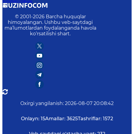
info@mfa.uz
© 2001-
2026
Barcha huquqlar
himoyalangan. Ushbu veb-saytdagi
ma’lumotlardan foydalanganda havola
ko‘rsatilishi shart.
Oxirgi yangilanish
:
2026-08-07 20:08:42
Onlayn:
15
Amallar:
3625
Tashriflar:
1572
Veb-saytdagi o‘rtacha vaqt:
232