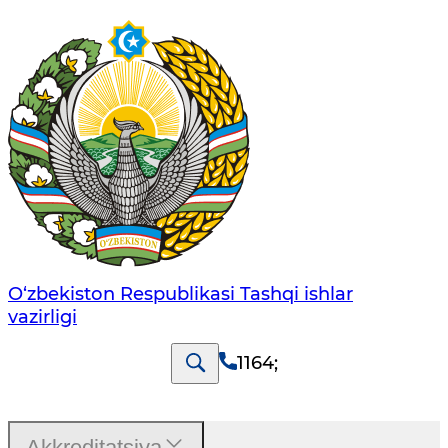
O‘zbеkistоn Rеspublikаsi Tashqi ishlаr
vаzirligi
1164
;
Akkreditatsiya