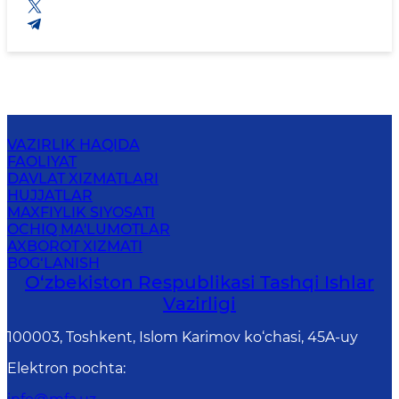
VAZIRLIK HAQIDA
FAOLIYAT
DAVLAT XIZMATLARI
HUJJATLAR
MAXFIYLIK SIYOSATI
OCHIQ MA'LUMOTLAR
AXBOROT XIZMATI
BOG‘LANISH
O‘zbеkistоn Rеspublikаsi Tashqi Ishlаr
Vаzirligi
100003, Toshkent, Islom Karimov ko‘chasi, 45A-uy
Elektron pochta
: