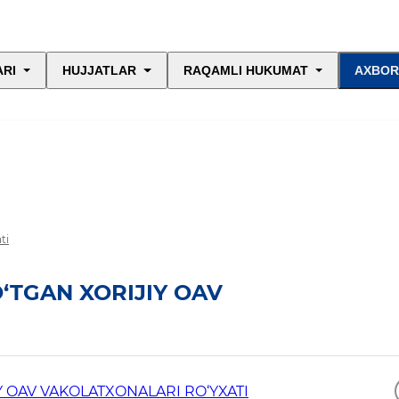
ARI
HUJJATLAR
RAQAMLI HUKUMAT
AXBOR
ti
‘TGAN XORIJIY OAV
Y OAV VAKOLATXONALARI RO‘YXATI