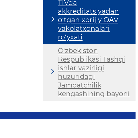
TIVda
akkreditatsiyadan
o‘tgan xorijiy OAV
vakolatxonalari
ro‘yxati
O‘zbekiston
Respublikasi Tashqi
ishlar vazirligi
huzuridagi
Jamoatchilik
kengashining bayoni