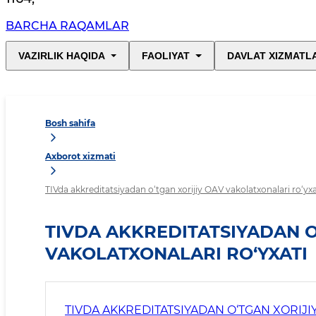
BARCHA RAQAMLAR
VAZIRLIK HAQIDA
FAOLIYAT
DAVLAT XIZMATL
Bosh sahifa
Axborot xizmati
TIVda akkreditatsiyadan o‘tgan xorijiy OAV vakolatxonalari ro‘yxa
TIVDA AKKREDITATSIYADAN O
VAKOLATXONALARI RO‘YXATI
TIVDA AKKREDITATSIYADAN O‘TGAN XORIJI