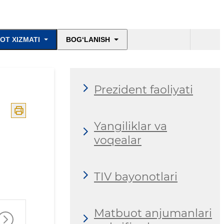
OT XIZMATI
BOG‘LANISH
Prezident faoliyati
Yangiliklar va
voqealar
TIV bayonotlari
Matbuot anjumanlari