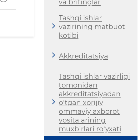
va brifinglar
Tashqi ishlar
vazirining matbuot
kotibi
Akkreditatsiya
Tashqi ishlar vazirligi
tomonidan
akkreditatsiyadan
o‘tgan xorijiy
ommaviy axborot
vositalarining
muxbirlari ro‘yxati