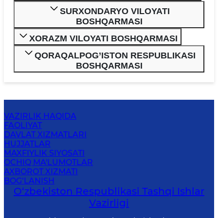
SURXONDARYO VILOYATI
BOSHQARMASI
XORAZM VILOYATI BOSHQARMASI
QORAQALPOG’ISTON RESPUBLIKASI
BOSHQARMASI
VAZIRLIK HAQIDA
FAOLIYAT
DAVLAT XIZMATLARI
HUJJATLAR
MAXFIYLIK SIYOSATI
OCHIQ MA'LUMOTLAR
AXBOROT XIZMATI
BOG‘LANISH
O‘zbеkistоn Rеspublikаsi Tashqi Ishlаr
Vаzirligi