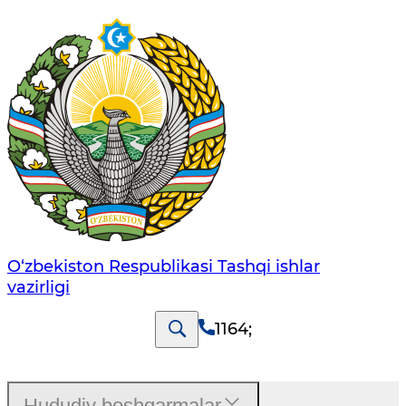
O‘zbеkistоn Rеspublikаsi Tashqi ishlаr
vаzirligi
1164
;
Hududiy boshqarmalar