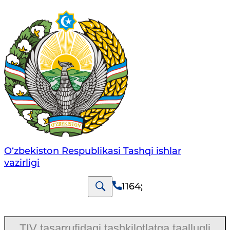
O‘zbеkistоn Rеspublikаsi Tashqi ishlаr
vаzirligi
1164
;
TIV tasarrufidagi tashkilotlatga taalluqli