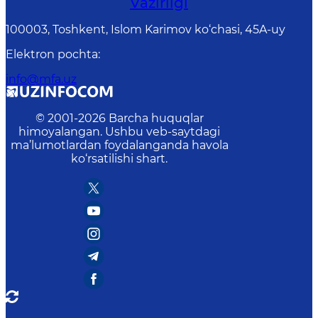
Vаzirligi
100003, Toshkent, Islom Karimov ko‘chasi, 45A-uy
Elektron pochta
:
info@mfa.uz
© 2001-
2026
Barcha huquqlar
himoyalangan. Ushbu veb-saytdagi
ma’lumotlardan foydalanganda havola
ko‘rsatilishi shart.