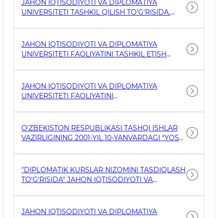
JAHON IQTISODIYOTI VA DIPLOMATIYA
UNIVERSITETI TASHKIL QILISH TO‘G‘RISIDA.
1992-YIL 23-SENTABRDAGI PF-474-SONLI
O‘ZBEKISTON RESPUBLIKASI PREZIDENTINING
FARMONI
JAHON IQTISODIYOTI VA DIPLOMATIYA
UNIVERSITETI FAOLIYATINI TASHKIL ETISH
CHORA-TADBIRLARI TO‘G‘RISIDA. 1992-YIL 24-
OKTABRDAGI 491-SONLI O‘ZBEKISTON
RESPUBLIKASI VAZIRLAR MAHKAMASINING
JAHON IQTISODIYOTI VA DIPLOMATIYA
QARORI
UNIVERSITETI FAOLIYATINI
TAKOMILLASHTIRISH CHORA-TADBIRLARI
TO‘G‘RISIDA. 1998-YIL 22-MAYDAGI 225-SONLI
O‘ZBEKISTON RESPUBLIKASI VAZIRLAR
O‘ZBEKISTON RESPUBLIKASI TASHQI ISHLAR
MAHKAMASINING QARORI
VAZIRLIGINING 2001-YIL 10-YANVARDAGI “YOSH
DIPLOMAT” KURSLARINI JAHON IQTISODIYOTI
VA DIPLOMATIYA UNIVERSITETI QOSHIDA
DIPLOMATIK KURSLARGA O‘ZGARTIRISH
"DIPLOMATIK KURSLAR NIZOMINI TASDIQLASH
TO‘G‘RISIDA”GI 32-SONLI BUYRUG‘I
TO‘G‘RISIDA" JAHON IQTISODIYOTI VA
DIPLOMATIYA UNIVERSITETINING 2006-YIL 10
NOYABRDAGI 1104-SONLI BUYRUG‘
JAHON IQTISODIYOTI VA DIPLOMATIYA