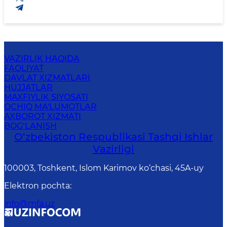
VAZIRLIK HAQIDA
FAOLIYAT
DAVLAT XIZMATLARI
HUJJATLAR
MAXFIYLIK SIYOSATI
OCHIQ MA'LUMOTLAR
AXBOROT XIZMATI
BOG‘LANISH
O‘zbеkistоn Rеspublikаsi Tashqi Ishlаr
Vаzirligi
100003, Toshkent, Islom Karimov ko‘chasi, 45A-uy
Elektron pochta
:
info@mfa.uz