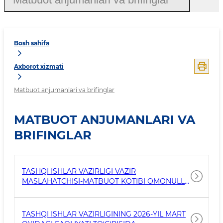
Bosh sahifa
Axborot xizmati
Matbuot anjumanlari va brifinglar
MATBUOT ANJUMANLARI VA
BRIFINGLAR
TASHQI ISHLAR VAZIRLIGI VAZIR
MASLAHATCHISI-MATBUOT KOTIBI OMONULLA
FAYZIYEVNING OMMAVIY AXBOROT
VOSITALARI VAKILLARI TOMONIDAN BERILGAN
SAVOLLARGA JAVOBLARI
TASHQI ISHLAR VAZIRLIGINING 2026-YIL MART