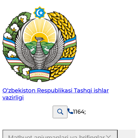
O‘zbеkistоn Rеspublikаsi Tashqi ishlаr
vаzirligi
1164
;
Matbuot anjumanlari va brifinglar