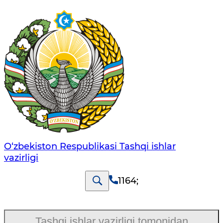
O‘zbеkistоn Rеspublikаsi Tashqi ishlаr
vаzirligi
1164
;
Tashqi ishlar vazirligi tomonidan