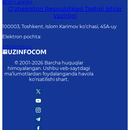
BOG‘LANISH
O‘zbеkistоn Rеspublikаsi Tashqi Ishlаr
Vаzirligi
100003, Toshkent, Islom Karimov ko‘chasi, 45A-uy
Elektron pochta
:
info@mfa.uz
© 2001-
2026
Barcha huquqlar
himoyalangan. Ushbu veb-saytdagi
ma’lumotlardan foydalanganda havola
ko‘rsatilishi shart.