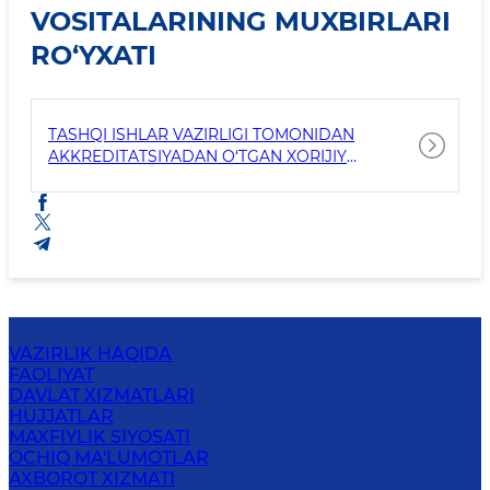
VOSITALARINING MUXBIRLARI
RO‘YXATI
TASHQI ISHLAR VAZIRLIGI TOMONIDAN
AKKREDITATSIYADAN O‘TGAN XORIJIY
OMMAVIY AXBOROT VOSITALARINING
MUXBIRLARI RO‘YXATI
VAZIRLIK HAQIDA
FAOLIYAT
DAVLAT XIZMATLARI
HUJJATLAR
MAXFIYLIK SIYOSATI
OCHIQ MA'LUMOTLAR
AXBOROT XIZMATI