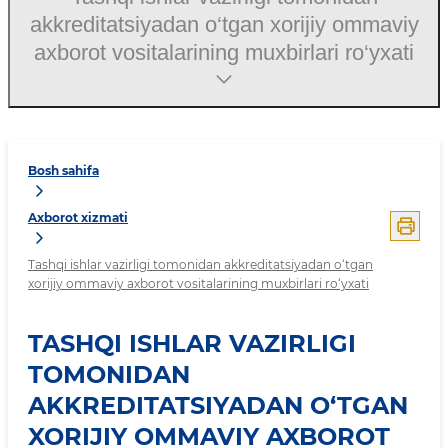
akkreditatsiyadan o‘tgan xorijiy ommaviy
axborot vositalarining muxbirlari ro‘yxati
Bosh sahifa
Axborot xizmati
Tashqi ishlar vazirligi tomonidan akkreditatsiyadan o‘tgan
xorijiy ommaviy axborot vositalarining muxbirlari ro‘yxati
TASHQI ISHLAR VAZIRLIGI
TOMONIDAN
AKKREDITATSIYADAN O‘TGAN
XORIJIY OMMAVIY AXBOROT