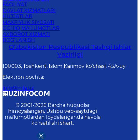
FAOLIYAT
DAVLAT XIZMATLARI
HUJJATLAR
MAXFIYLIK SIYOSATI
OCHIQ MA'LUMOTLAR
AXBOROT XIZMATI
BOG‘LANISH
O‘zbеkistоn Rеspublikаsi Tashqi Ishlаr
Vаzirligi
100003, Toshkent, Islom Karimov ko‘chasi, 45A-uy
Elektron pochta
:
info@mfa.uz
© 2001-
2026
Barcha huquqlar
himoyalangan. Ushbu veb-saytdagi
ma’lumotlardan foydalanganda havola
ko‘rsatilishi shart.