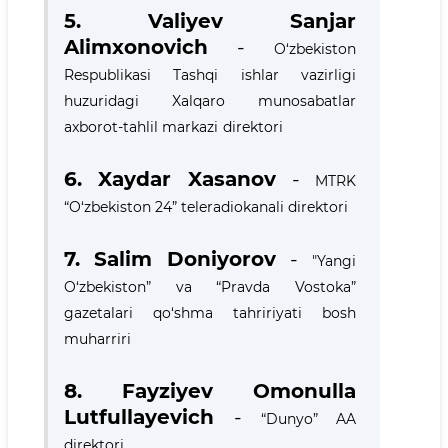
5.
Valiyev Sanjar
Alimxonovich
-
O‘zbekiston
Respublikasi Tashqi ishlar vazirligi
huzuridagi Xalqaro munosabatlar
axborot-tahlil markazi
direktori
6.
Xaydar Xasanov
-
MTRK
“O‘zbekiston 24” teleradiokanali direktori
7.
Salim Doniyorov
-
"Yangi
O‘zbekiston” va “Pravda Vostoka”
gazetalari qo‘shma tahririyati bosh
muharriri
8. Fayziyev Omonulla
Lutfullayevich
-
“Dunyo” AA
direktori