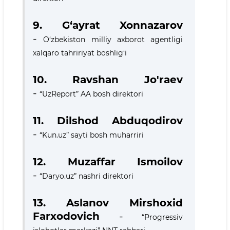
9. G‘ayrat Xonnazarov
-
O‘zbekiston milliy axborot agentligi
xalqaro tahririyat boshlig‘i
10.
Ravshan Jo'raev
-
“UzReport” AA bosh direktori
11. Dilshod Abduqodirov
-
“Kun.uz” sayti bosh muharriri
12. Muzaffar Ismoilov
-
“Daryo.uz” nashri direktori
13. Aslanov Mirshoxid
Farxodovich
-
“Progressiv