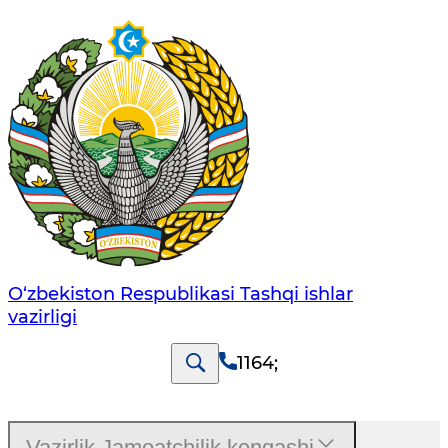
O‘zbеkistоn Rеspublikаsi Tashqi ishlаr
vаzirligi
1164
;
Vazirlik Jamoatchilik kengashi