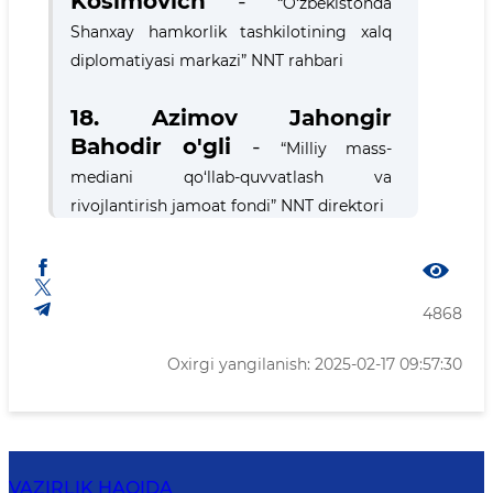
Kosimovich
-
“O‘zbekistonda
Shanxay hamkorlik tashkilotining xalq
diplomatiyasi markazi” NNT rahbari
18. Azimov Jahongir
Bahodir o'gli
-
“Milliy mass-
mediani qo‘llab-quvvatlash va
rivojlantirish jamoat fondi” NNT direktori
4868
Oxirgi yangilanish: 2025-02-17 09:57:30
VAZIRLIK HAQIDA