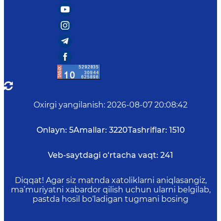
Oxirgi yangilanish
:
2026-08-07 20:08:42
Onlayn:
5
Amallar:
3220
Tashriflar:
1510
Veb-saytdagi o‘rtacha vaqt:
241
Diqqat! Agar siz matnda xatoliklarni aniqlasangiz,
ma’muriyatni xabardor qilish uchun ularni belgilab,
pastda hosil bo‘ladigan tugmani bosing