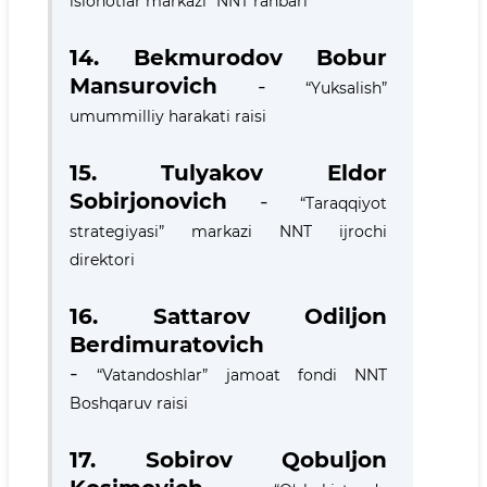
islohotlar markazi” NNT rahbari
14. Bekmurodov Bobur
Mansurovich
-
“Yuksalish”
umummilliy harakati raisi
15.
Tulyakov Eldor
Sobirjonovich
-
“Taraqqiyot
strategiyasi” markazi NNT ijrochi
direktori
16. Sattarov Odiljon
Berdimuratovich
-
“Vatandoshlar” jamoat fondi NNT
Boshqaruv raisi
17. Sobirov Qobuljon