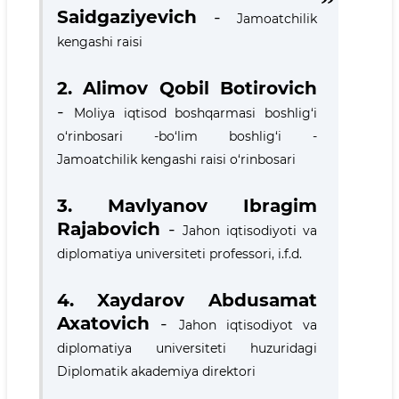
Saidgaziyevich
-
Jamoatchilik
kengashi raisi
2. Alimov Qobil Botirovich
-
Moliya iqtisod boshqarmasi boshlig‘i
o‘rinbosari -bo‘lim boshlig‘i -
Jamoatchilik kengashi raisi o‘rinbosari
3.
Mavlyanov Ibragim
Rajabovich
-
Jahon iqtisodiyoti va
diplomatiya universiteti professori, i.f.d.
4.
Xaydarov Abdusamat
Axatovich
-
Jahon iqtisodiyot va
diplomatiya universiteti huzuridagi
Diplomatik akademiya direktori