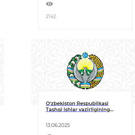
2142
O‘zbekiston Respublikasi
Tashqi ishlar vazirligining
bayonoti
13.06.2025