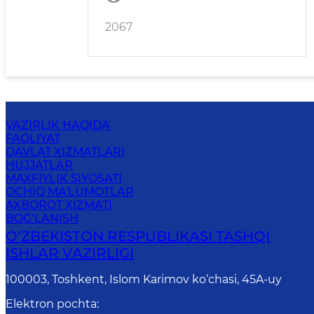
2067
VAZIRLIK HAQIDA
FAOLIYAT
DAVLAT XIZMATLARI
HUJJATLAR
MAXFIYLIK SIYOSATI
OCHIQ MA'LUMOTLAR
AXBOROT XIZMATI
BOG‘LANISH
O‘ZBЕKISTОN RЕSPUBLIKАSI TASHQI
ISHLАR VАZIRLIGI
100003, Toshkent, Islom Karimov ko‘chasi, 45A-uy
Elektron pochta
: