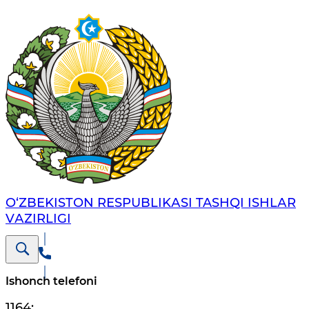
O‘ZBЕKISTОN RЕSPUBLIKАSI TASHQI ISHLАR
VАZIRLIGI
Ishonch telefoni
1164
;