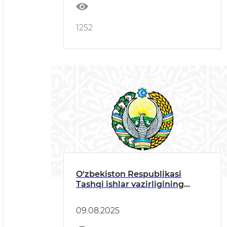
1252
O‘zbekiston Respublikasi
Tashqi ishlar vazirligining
bayonot
09.08.2025