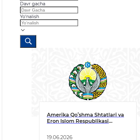
Davr gacha
Yo‘nalish
Amerika Qoʻshma Shtatlari va
Eron Islom Respublikasi
oʻrtasida oʻzaro Anglashuv
memorandumi imzolangani
19.06.2026
munosabati bilan bayonot