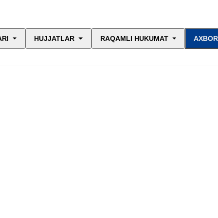
ARI
HUJJATLAR
RAQAMLI HUKUMAT
AXBOR