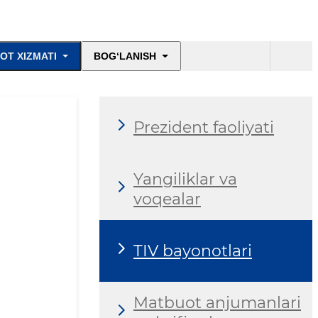
OT XIZMATI
BOG‘LANISH
Prezident faoliyati
Yangiliklar va
voqealar
TIV bayonotlari
Matbuot anjumanlari