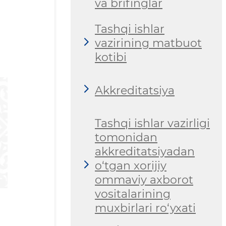
va brifinglar
Tashqi ishlar
vazirining matbuot
kotibi
Akkreditatsiya
Tashqi ishlar vazirligi
tomonidan
akkreditatsiyadan
o‘tgan xorijiy
ommaviy axborot
vositalarining
muxbirlari ro‘yxati