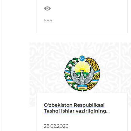
588
O‘zbekiston Respublikasi
Tashqi ishlar vazirligining
bayonoti
28.02.2026