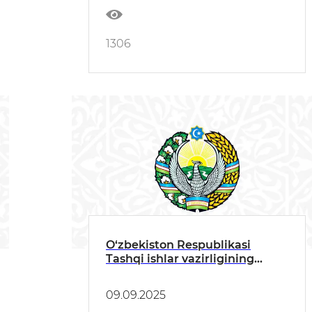
1306
O‘zbekiston Respublikasi
Tashqi ishlar vazirligining
bayonoti
09.09.2025