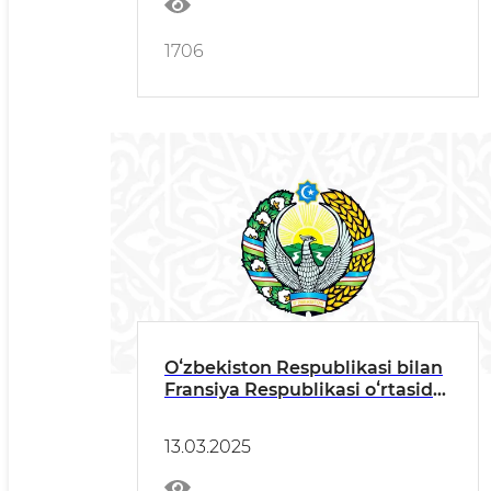
1706
Oʻzbekiston Respublikasi bilan
Fransiya Respublikasi oʻrtasida
strategik sheriklikni oʻrnatish
toʻgʻrisida qoʻshma deklaratsiya
13.03.2025