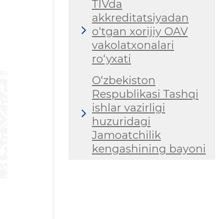
TIVda
akkreditatsiyadan
o‘tgan xorijiy OAV
vakolatxonalari
ro‘yxati
O‘zbekiston
Respublikasi Tashqi
ishlar vazirligi
huzuridagi
Jamoatchilik
kengashining bayoni