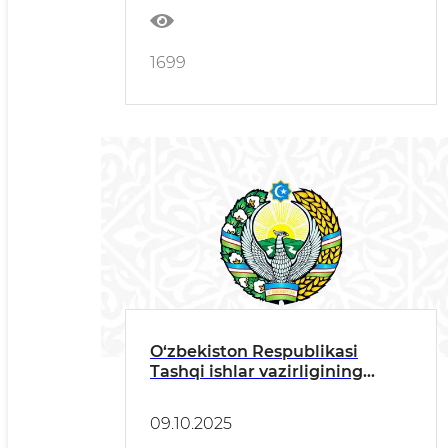
1699
O‘zbekiston Respublikasi
Tashqi ishlar vazirligining
bayonoti
09.10.2025