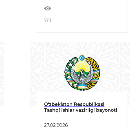
781
O‘zbekiston Respublikasi
Tashqi ishlar vazirligi bayonoti
27.02.2026