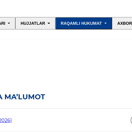
ARI
HUJJATLAR
RAQAMLI HUKUMAT
AXBOR
A MA’LUMOT
2026)