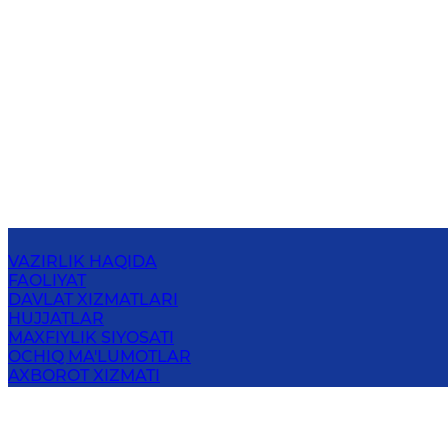
VAZIRLIK HAQIDA
FAOLIYAT
DAVLAT XIZMATLARI
HUJJATLAR
MAXFIYLIK SIYOSATI
OCHIQ MA'LUMOTLAR
AXBOROT XIZMATI
BOG‘LANISH
O‘ZBЕKISTОN RЕSPUBLIKАSI TASHQI
ISHLАR VАZIRLIGI