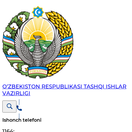
O‘ZBЕKISTОN RЕSPUBLIKАSI TASHQI ISHLАR
VАZIRLIGI
Ishonch telefoni
1164
;