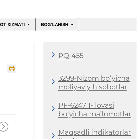
OT XIZMATI
BOG‘LANISH
PQ-455
3299-Nizom bo‘yicha
moliyaviy hisobotlar
PF-6247 1-ilovasi
bo‘yicha ma’lumotlar
Maqsadli indikatorlar