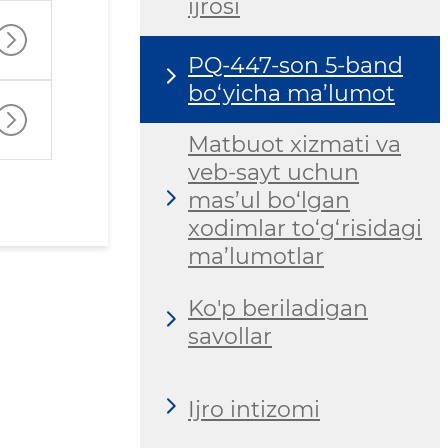
ijrosi
PQ-447-son 5-band
bo‘yicha ma’lumot
Matbuot xizmati va
veb-sayt uchun
mas’ul bo‘lgan
xodimlar to‘g‘risidagi
ma’lumotlar
Ko'p beriladigan
savollar
Ijro intizomi