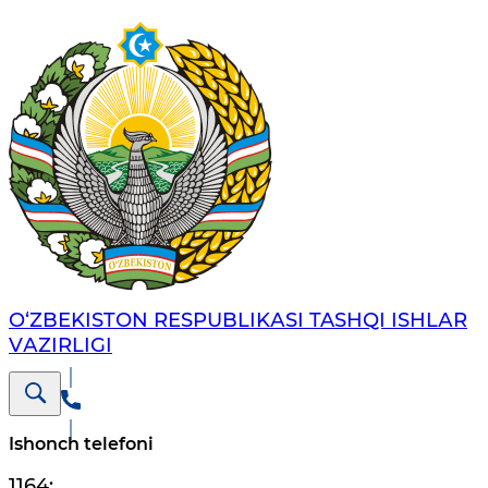
O‘ZBЕKISTОN RЕSPUBLIKАSI TASHQI ISHLАR
VАZIRLIGI
Ishonch telefoni
1164
;