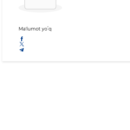
Maʼlumot yoʻq