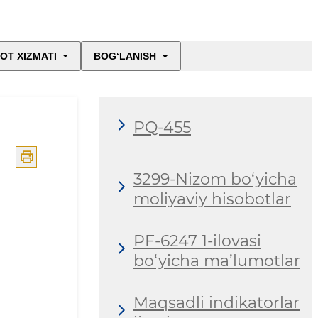
OT XIZMATI
BOG‘LANISH
PQ-455
3299-Nizom bo‘yicha
moliyaviy hisobotlar
PF-6247 1-ilovasi
bo‘yicha ma’lumotlar
Maqsadli indikatorlar