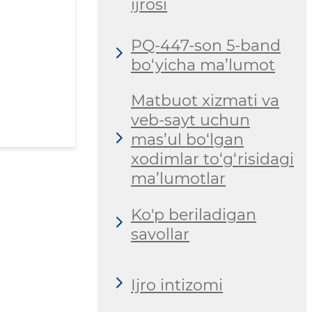
ijrosi
PQ-447-son 5-band
bo‘yicha ma’lumot
Matbuot xizmati va
veb-sayt uchun
mas’ul bo‘lgan
xodimlar to‘g‘risidagi
ma’lumotlar
Ko'p beriladigan
savollar
Ijro intizomi