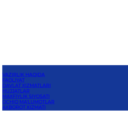
VAZIRLIK HAQIDA
FAOLIYAT
DAVLAT XIZMATLARI
HUJJATLAR
MAXFIYLIK SIYOSATI
OCHIQ MA'LUMOTLAR
AXBOROT XIZMATI
BOG‘LANISH
O‘ZBЕKISTОN RЕSPUBLIKАSI TASHQI
ISHLАR VАZIRLIGI