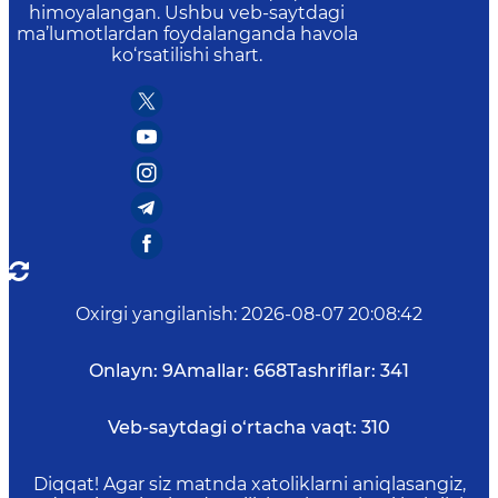
himoyalangan. Ushbu veb-saytdagi
ma’lumotlardan foydalanganda havola
ko‘rsatilishi shart.
Oxirgi yangilanish
:
2026-08-07 20:08:42
Onlayn:
9
Amallar:
668
Tashriflar:
341
Veb-saytdagi o‘rtacha vaqt:
310
Diqqat! Agar siz matnda xatoliklarni aniqlasangiz,