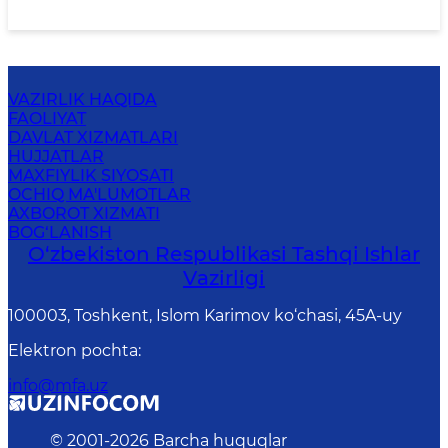
VAZIRLIK HAQIDA
FAOLIYAT
DAVLAT XIZMATLARI
HUJJATLAR
MAXFIYLIK SIYOSATI
OCHIQ MA'LUMOTLAR
AXBOROT XIZMATI
BOG‘LANISH
O‘zbеkistоn Rеspublikаsi Tashqi Ishlаr
Vаzirligi
100003, Toshkent, Islom Karimov ko‘chasi, 45A-uy
Elektron pochta
:
info@mfa.uz
© 2001-
2026
Barcha huquqlar