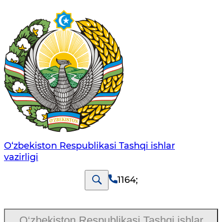
O‘zbеkistоn Rеspublikаsi Tashqi ishlаr
vаzirligi
1164
;
O‘zbekiston Respublikasi Tashqi ishlar