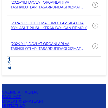
(2025-YIL) DAVLAT ORGANLARI VA
TASHKILOTLARI TASARRUFIDAGI XIZMAT
AVTOMOTOTRANSPORT VOSITALARI, XIZMAT
UYLARI VA BOSHQA KO‘CHMAS MULKLAR,
QURILISHI TUGALLANMAGAN OBYEKTLAR
(2024-YIL) OCHIQ MA’LUMOTLAR SIFATIDA
TO‘G‘RISIDAGI MAʼLUMOTLAR
JOYLASHTIRILISHI KERAK BO‘LGAN IJTIMOIY
AHAMIYATGA MOLIK MA’LUMOTLAR
(2024-YIL) DAVLAT ORGANLARI VA
TASHKILOTLARI TASARRUFIDAGI XIZMAT
AVTOMOTOTRANSPORT VOSITALARI, XIZMAT
UYLARI VA BOSHQA KO‘CHMAS MULKLAR,
QURILISHI TUGALLANMAGAN OBYEKTLAR
TO‘G‘RISIDAGI MAʼLUMOTLAR
VAZIRLIK HAQIDA
FAOLIYAT
DAVLAT XIZMATLARI
HUJJATLAR