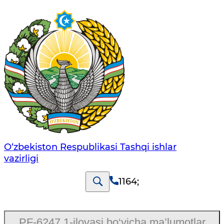
O‘zbеkistоn Rеspublikаsi Tashqi ishlаr
vаzirligi
1164
;
PF-6247 1-ilovasi bo‘yicha ma’lumotlar