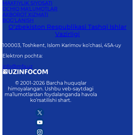
MAXFIYLIK SIYOSATI
OCHIQ MA'LUMOTLAR
AXBOROT XIZMATI
BOG‘LANISH
O‘zbеkistоn Rеspublikаsi Tashqi Ishlаr
Vаzirligi
100003, Toshkent, Islom Karimov ko‘chasi, 45A-uy
Elektron pochta
:
info@mfa.uz
© 2001-
2026
Barcha huquqlar
himoyalangan. Ushbu veb-saytdagi
ma’lumotlardan foydalanganda havola
ko‘rsatilishi shart.