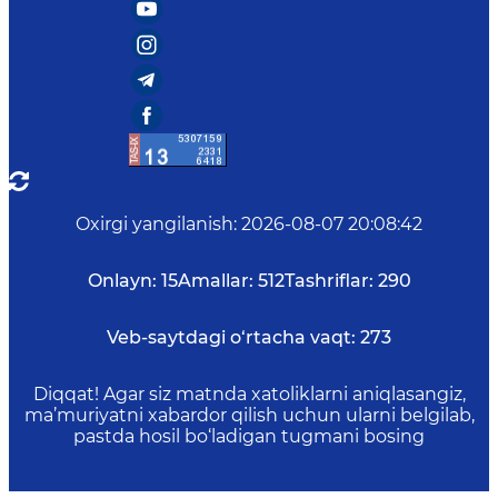
Oxirgi yangilanish
:
2026-08-07 20:08:42
Onlayn:
15
Amallar:
512
Tashriflar:
290
Veb-saytdagi o‘rtacha vaqt:
273
Diqqat! Agar siz matnda xatoliklarni aniqlasangiz,
ma’muriyatni xabardor qilish uchun ularni belgilab,
pastda hosil bo‘ladigan tugmani bosing