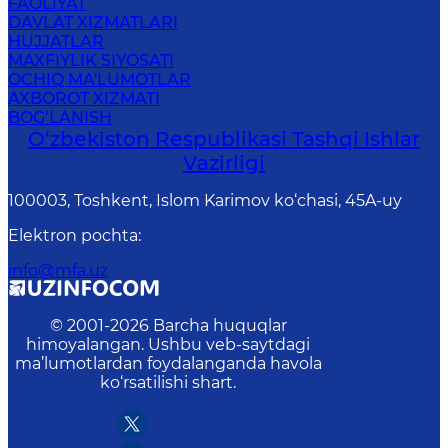
FAOLIYAT
DAVLAT XIZMATLARI
HUJJATLAR
MAXFIYLIK SIYOSATI
OCHIQ MA'LUMOTLAR
AXBOROT XIZMATI
BOG‘LANISH
O‘zbеkistоn Rеspublikаsi Tashqi Ishlаr
Vаzirligi
100003, Toshkent, Islom Karimov ko‘chasi, 45A-uy
Elektron pochta
:
info@mfa.uz
© 2001-
2026
Barcha huquqlar
himoyalangan. Ushbu veb-saytdagi
ma’lumotlardan foydalanganda havola
ko‘rsatilishi shart.