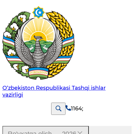
O‘zbеkistоn Rеspublikаsi Tashqi ishlаr
vаzirligi
1164
;
Ro'yxatga olish — 2026