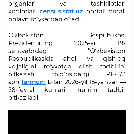
organlari va tashkilotlari
xodimlari
census.stat.uz
portali orqali
onlayn ro‘yxatdan o‘tadi.
O‘zbekiston Respublikasi
Prezidentining 2025-yil 19-
sentyabrdagi “O‘zbekiston
Respublikasida aholi va qishloq
xo‘jaligini ro‘yxatga olish tadbirini
o‘tkazish to‘g‘risida”gi PF-173
son
farmoni
bilan 2026-yil 15-yanvar —
28-fevral kunlari muhim tadbir
o‘tkaziladi.