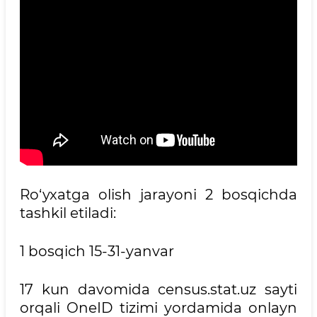
Ro‘yxatga olish jarayoni 2 bosqichda
tashkil etiladi:
1 bosqich 15-31-yanvar
17 kun davomida census.stat.uz sayti
orqali OneID tizimi yordamida onlayn