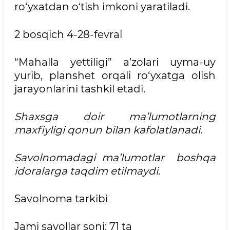
ro‘yxatdan o‘tish imkoni yaratiladi.
2 bosqich 4-28-fevral
“Mahalla yettiligi” a’zolari uyma-uy
yurib, planshet orqali ro‘yxatga olish
jarayonlarini tashkil etadi.
Shaxsga doir ma’lumotlarning
maxfiyligi qonun bilan kafolatlanadi.
Savolnomadagi ma’lumotlar boshqa
idoralarga taqdim etilmaydi.
Savolnoma tarkibi
Jami savollar soni: 71 ta