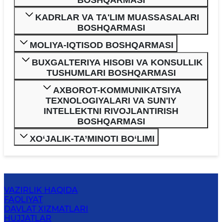
BOSHQARMASI
KADRLAR VA TA'LIM MUASSASALARI
BOSHQARMASI
MOLIYA-IQTISOD BOSHQARMASI
BUXGALTERIYA HISOBI VA KONSULLIK
TUSHUMLARI BOSHQARMASI
AXBOROT-KOMMUNIKATSIYA
TEXNOLOGIYALARI VA SUN'IY
INTELLEKTNI RIVOJLANTIRISH
BOSHQARMASI
XO‘JALIK-TA’MINOTI BO‘LIMI
VAZIRLIK HAQIDA
FAOLIYAT
DAVLAT XIZMATLARI
HUJJATLAR