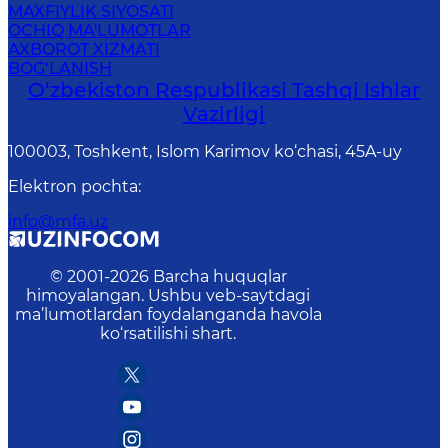
MAXFIYLIK SIYOSATI
OCHIQ MA'LUMOTLAR
AXBOROT XIZMATI
BOG‘LANISH
O‘zbеkistоn Rеspublikаsi Tashqi Ishlаr
Vаzirligi
100003, Toshkent, Islom Karimov ko‘chasi, 45A-uy
Elektron pochta
:
info@mfa.uz
© 2001-
2026
Barcha huquqlar
himoyalangan. Ushbu veb-saytdagi
ma’lumotlardan foydalanganda havola
ko‘rsatilishi shart.