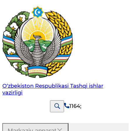
O‘zbеkistоn Rеspublikаsi Tashqi ishlаr
vаzirligi
1164
;
Markaziy apparat