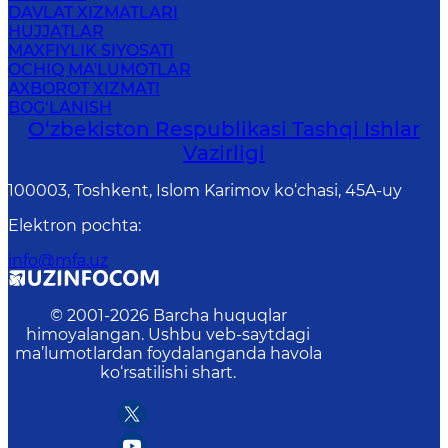
DAVLAT XIZMATLARI
HUJJATLAR
MAXFIYLIK SIYOSATI
OCHIQ MA'LUMOTLAR
AXBOROT XIZMATI
BOG‘LANISH
O‘zbеkistоn Rеspublikаsi Tashqi Ishlаr
Vаzirligi
100003, Toshkent, Islom Karimov ko‘chasi, 45A-uy
Elektron pochta
:
info@mfa.uz
© 2001-
2026
Barcha huquqlar
himoyalangan. Ushbu veb-saytdagi
ma’lumotlardan foydalanganda havola
ko‘rsatilishi shart.