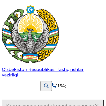
O‘zbеkistоn Rеspublikаsi Tashqi ishlаr
vаzirligi
1164
;
Korrupsiyaga qarshi kurashish siyosati