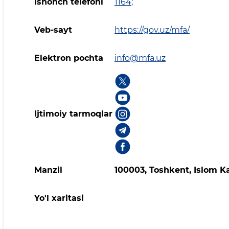
Ishonch telefoni
1164
;
Veb-sayt
https://gov.uz/mfa/
Elektron pochta
info@mfa.uz
Ijtimoiy tarmoqlar
Manzil
100003, Toshkent, Islom K
Yo'l xaritasi