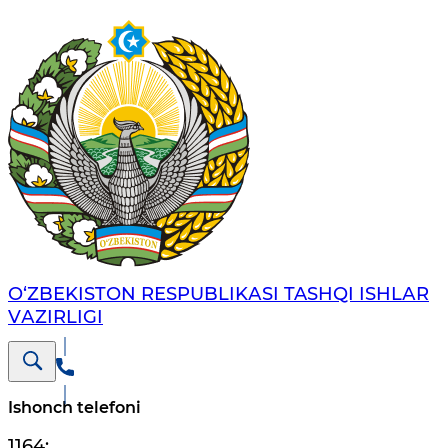
O‘ZBЕKISTОN RЕSPUBLIKАSI TASHQI ISHLАR
VАZIRLIGI
Ishonch telefoni
1164
;