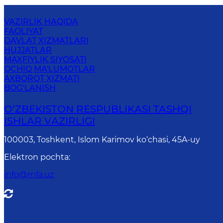
VAZIRLIK HAQIDA
FAOLIYAT
DAVLAT XIZMATLARI
HUJJATLAR
MAXFIYLIK SIYOSATI
OCHIQ MA'LUMOTLAR
AXBOROT XIZMATI
BOG‘LANISH
O‘ZBЕKISTОN RЕSPUBLIKАSI TASHQI
ISHLАR VАZIRLIGI
100003, Toshkent, Islom Karimov ko‘chasi, 45A-uy
Elektron pochta
:
info@mfa.uz