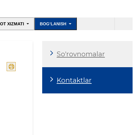
OT XIZMATI
BOG‘LANISH
So'rovnomalar
Kontaktlar