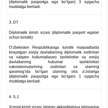
(diplomatik pasportga ega bo‘lgan) 3 oygacha
muddatga beriladi.
3. DT
Diplomatik kirish vizasi (diplomatik pasport egalari
uchun turistik)
O‘zbekiston Respublikasiga turistik maqsadlarda
kirayotgan xorijiy davlatlarning diplomatik xodimlari
va xalqaro hukumatlararo tashkilotlar va xorijiy
davlatlarning hukumat tashkilotlari
vakolatxonalarining xodimlari va ularning
qaramog‘ida bo‘lgan ularning oila a’zolariga
(diplomatik pasportga ega bo‘lgan) 1 oygacha
muddatga beriladi.
4. S-1
Xizmat kirish vizasi (doimiy akkreditatsiya qilinganlar