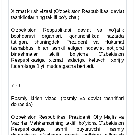
Xizmat kirish vizasi (O‘zbekiston Respublikasi davlat
tashkilotlarining taklifi bo‘yicha )
O‘zbekiston Respublikasi davlat va xo‘jalik
boshqaruvi organlari, qonunchilikda nazarda
tutilgan, shuningdek, Prezident va Hukumat
tashabbusi bilan tashkil etilgan nodavlat notijorat
birlashmalar taklifi bo‘yicha O‘zbekiston
Respublikasiga xizmat safariga keluvchi xorijiy
fuqarolarga 1 yil muddatgacha beriladi.
7.
О
Rasmiy kirish vizasi (rasmiy va davlat tashriflari
doirasida)
O‘zbekiston Respublikasi Prezidenti, Oliy Majlis va
Vazirlar Mahkamasining taklifi bo‘yicha O‘zbekiston
Respublikasiga tashrif buyuruvchi rasmiy