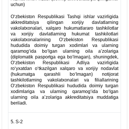
uchun)
O‘zbekiston Respublikasi Tashqi ishlar vazirligida
akkreditatsiya qilingan xorijiy davlatlarning
vakolatxonalari, xalqaro hukumatlararo tashkilotlar
va xorijiy davlatlarning hukumat tashkilotlari
vakolatxonalarining O‘zbekiston Respublikasi
hududida doimiy turgan xodimlari va ularning
qaramog‘ida bo‘lgan ularning oila a’zolariga
(diplomatik pasportga ega bo‘lmagan), shuningdek,
O‘zbekiston Respublikasi Adliya vazirligida
ro‘yxatdan o‘tkazilgan xalqaro va xorijiy nodavlat
(hukumatga qarashli bo‘lmagan) notijorat
tashkilotlarning vakolatxonalari va filiallarining
O‘zbekiston Respublikasi hududida doimiy turgan
xodimlariga va ularning qaramog‘ida bo‘lgan
ularning oila a’zolariga akkreditatsiya muddatiga
beriladi.
5.
S-2