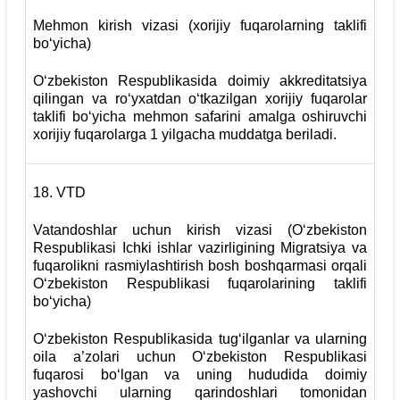
Mehmon kirish vizasi (xorijiy fuqarolarning taklifi
bo‘yicha)
O‘zbekiston Respublikasida doimiy akkreditatsiya
qilingan va ro‘yxatdan o‘tkazilgan xorijiy fuqarolar
taklifi bo‘yicha mehmon safarini amalga oshiruvchi
xorijiy fuqarolarga 1 yilgacha muddatga beriladi.
18.
VTD
Vatandoshlar uchun kirish vizasi (O‘zbekiston
Respublikasi Ichki ishlar vazirligining Migratsiya va
fuqarolikni rasmiylashtirish bosh boshqarmasi orqali
O‘zbekiston Respublikasi fuqarolarining taklifi
bo‘yicha)
O‘zbekiston Respublikasida tug‘ilganlar va ularning
oila a’zolari uchun O‘zbekiston Respublikasi
fuqarosi bo‘lgan va uning hududida doimiy
yashovchi ularning qarindoshlari tomonidan