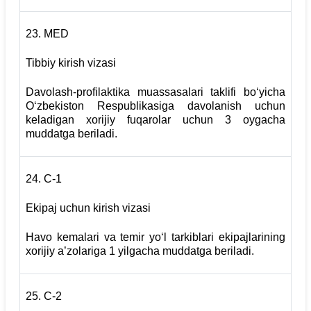
23.
MED
Tibbiy kirish vizasi
Davolash-profilaktika muassasalari taklifi bo‘yicha
O‘zbekiston Respublikasiga davolanish uchun
keladigan xorijiy fuqarolar uchun 3 oygacha
muddatga beriladi.
24.
С-1
Ekipaj uchun kirish vizasi
Havo kemalari va temir yo‘l tarkiblari ekipajlarining
xorijiy a’zolariga 1 yilgacha muddatga beriladi.
25.
С-2