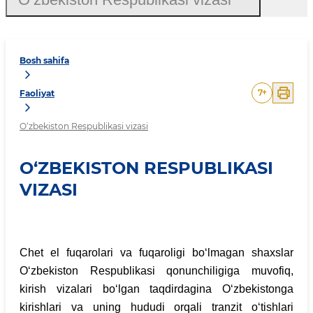
Bosh sahifa
7
+
Faoliyat
O‘zbekiston Respublikasi vizasi
O‘ZBEKISTON RESPUBLIKASI
VIZASI
Chet el fuqarolari va fuqaroligi bo‘lmagan shaxslar
O‘zbekiston Respublikasi qonunchiligiga muvofiq,
kirish vizalari bo‘lgan taqdirdagina O‘zbekistonga
kirishlari va uning hududi orqali tranzit o‘tishlari