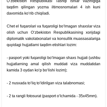
O‘zbekiston Respublikasi Tashqi ishlar vazirligiga
taqdim qilingan yozma iltimosnomalari 4 ish kuni
davomida ko‘rib chiqiladi.
Chet el fuqarolari va fuqaroligi bo‘lmagan shaxslar viza
olish uchun O‘zbekiston Respublikasining xorijdagi
diplomatik vakolatxonalari va konsullik muassasalariga
quyidagi hujjatlarni taqdim etishlari lozim:
- pasport yoki fuqaroligi bo‘lmagan shaxs hujjati (ushbu
hujjatlarning amal qilish muddati viza muddatidan
kamida 3 oydan ko‘p bo‘lishi lozim);
- 2 nusxada to‘liq to‘ldirilgan viza talabnomasi;
- 2 ta rangli fotosurat (pasport o‘lchamida - 35x45mm).