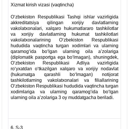
Xizmat kirish vizasi (vaqtincha)
O‘zbekiston Respublikasi Tashqi ishlar vazirligida
akkreditatsiya qilingan xorijiy davlatlarning
vakolatxonalari, xalqaro hukumatlararo tashkilotlar
va xorijiy davlatlarning hukumat tashkilotlari
vakolatxonalarining O‘zbekiston Respublikasi
hududida vaqtincha turgan xodimlari va ularning
qaramog‘ida bo‘lgan ularning oila a’zolariga
(diplomatik pasportga ega bo‘lmagan), shuningdek,
O‘zbekiston Respublikasi Adliya vazirligida
ro‘yxatdan o‘tkazilgan xalqaro va xorijiy nodavlat
(hukumatga qarashli bo‘lmagan) notijorat
tashkilotlarning vakolatxonalari va filiallarining
O‘zbekiston Respublikasi hududida vaqtincha turgan
xodimlariga va ularning qaramog‘ida bo‘lgan
ularning oila a’zolariga 3 oy muddatgacha beriladi.
6.
S-3