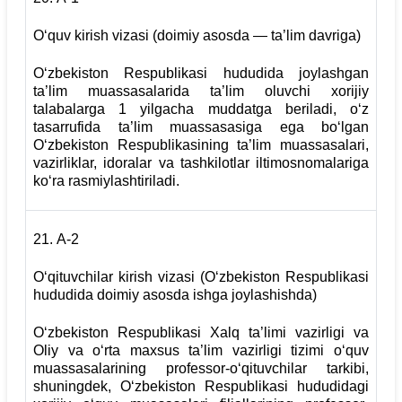
O‘quv kirish vizasi (doimiy asosda — ta’lim davriga)
O‘zbekiston Respublikasi hududida joylashgan
ta’lim muassasalarida ta’lim oluvchi xorijiy
talabalarga 1 yilgacha muddatga beriladi, o‘z
tasarrufida ta’lim muassasasiga ega bo‘lgan
O‘zbekiston Respublikasining ta’lim muassasalari,
vazirliklar, idoralar va tashkilotlar iltimosnomalariga
ko‘ra rasmiylashtiriladi.
21.
А-2
O‘qituvchilar kirish vizasi (O‘zbekiston Respublikasi
hududida doimiy asosda ishga joylashishda)
O‘zbekiston Respublikasi Xalq ta’limi vazirligi va
Oliy va o‘rta maxsus ta’lim vazirligi tizimi o‘quv
muassasalarining professor-o‘qituvchilar tarkibi,
shuningdek, O‘zbekiston Respublikasi hududidagi