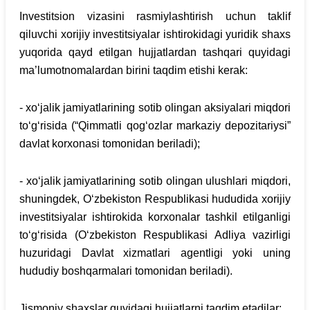
Investitsion vizasini rasmiylashtirish uchun taklif
qiluvchi xorijiy investitsiyalar ishtirokidagi yuridik shaxs
yuqorida qayd etilgan hujjatlardan tashqari quyidagi
ma’lumotnomalardan birini taqdim etishi kerak:
- xo‘jalik jamiyatlarining sotib olingan aksiyalari miqdori
to‘g‘risida (“Qimmatli qog‘ozlar markaziy depozitariysi”
davlat korxonasi tomonidan beriladi);
- xo‘jalik jamiyatlarining sotib olingan ulushlari miqdori,
shuningdek, O‘zbekiston Respublikasi hududida xorijiy
investitsiyalar ishtirokida korxonalar tashkil etilganligi
to‘g‘risida (O‘zbekiston Respublikasi Adliya vazirligi
huzuridagi Davlat xizmatlari agentligi yoki uning
hududiy boshqarmalari tomonidan beriladi).
Jismoniy shaxslar quyidagi hujjatlarni taqdim etadilar: