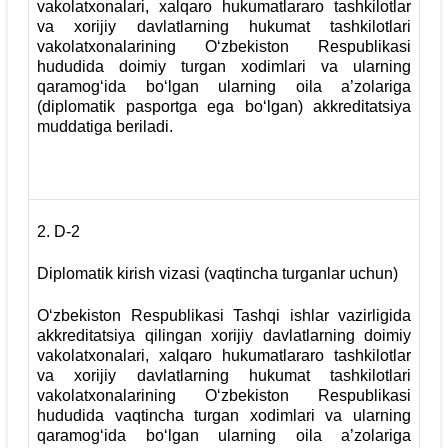
vakolatxonalari, xalqaro hukumatlararo tashkilotlar
va xorijiy davlatlarning hukumat tashkilotlari
vakolatxonalarining O‘zbekiston Respublikasi
hududida doimiy turgan xodimlari va ularning
qaramog‘ida bo‘lgan ularning oila a’zolariga
(diplomatik pasportga ega bo‘lgan) akkreditatsiya
muddatiga beriladi.
2.
D-2
Diplomatik kirish vizasi (vaqtincha turganlar uchun)
O‘zbekiston Respublikasi Tashqi ishlar vazirligida
akkreditatsiya qilingan xorijiy davlatlarning doimiy
vakolatxonalari, xalqaro hukumatlararo tashkilotlar
va xorijiy davlatlarning hukumat tashkilotlari
vakolatxonalarining O‘zbekiston Respublikasi
hududida vaqtincha turgan xodimlari va ularning
qaramog‘ida bo‘lgan ularning oila a’zolariga