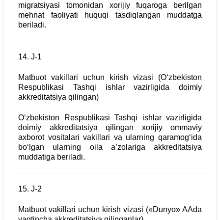
migratsiyasi tomonidan xorijiy fuqaroga berilgan
mehnat faoliyati huquqi tasdiqlangan muddatga
beriladi.
14.
J-1
Matbuot vakillari uchun kirish vizasi (O‘zbekiston
Respublikasi Tashqi ishlar vazirligida doimiy
akkreditatsiya qilingan)
O‘zbekiston Respublikasi Tashqi ishlar vazirligida
doimiy akkreditatsiya qilingan xorijiy ommaviy
axborot vositalari vakillari va ularning qaramog‘ida
bo‘lgan ularning oila a’zolariga akkreditatsiya
muddatiga beriladi.
15.
J-2
Matbuot vakillari uchun kirish vizasi («Dunyo» AAda
vaqtincha akkreditatsiya qilinganlar)