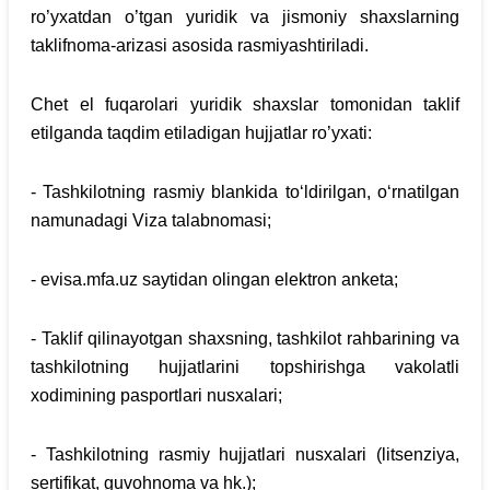
ro’yxatdan o’tgan yuridik va jismoniy shaxslarning
taklifnoma-arizasi asosida rasmiyashtiriladi.
Chet el fuqarolari yuridik shaxslar tomonidan taklif
etilganda taqdim etiladigan hujjatlar ro’yxati:
- Tashkilotning rasmiy blankida to‘ldirilgan, o‘rnatilgan
namunadagi Viza talabnomasi;
- evisa.mfa.uz saytidan olingan elektron anketa;
- Taklif qilinayotgan shaxsning, tashkilot rahbarining va
tashkilotning hujjatlarini topshirishga vakolatli
xodimining pasportlari nusxalari;
- Tashkilotning rasmiy hujjatlari nusxalari (litsenziya,
sertifikat, guvohnoma va hk.);