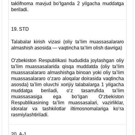
taklifnoma mavjud bo‘lganda 2 yilgacha muddatga
beriladi.
19.
STD
Talabalar kirish vizasi (oliy ta’lim muassasalararo
almashish asosida — vaqtincha ta’lim olish davriga)
O‘zbekiston Respublikasi hududida joylashgan oliy
ta’lim muassasalarida qisqa muddatda (oliy ta’lim
muassasalararo almashishga binoan yoki oliy ta’lim
muassasalararo o‘zaro aloqalar doirasida vaqtincha
asosda) ta’lim oluvchi xorijiy talabalarga 1 yilgacha
muddatga beriladi, o‘z tasarrufida ta’lim
muassasasiga ega bo‘lgan O‘zbekiston
Respublikasining ta’lim muassasalari, vazirliklar,
idoralar va tashkilotlar iltimosnomalariga ko‘ra
rasmiylashtiriladi.
20.
А-1