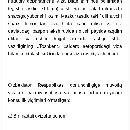
huquqiy departamenti Viza bilan ta’minoti bo‘limidan
tegishli tasdiq (shtamp) olishi va uni taklif qilinuvchi
shaxsga yuborishi lozim. Mazkur tasdiq taklif qilinuvchi
shaxs tomonidan aviachipta xarid qilish va o‘z
davlatidagi pasport tekshiruvidan o‘tish paytida taqdim
etiladi va ushbu hujjat asosida Tashqi ishlar
vazirligining «Toshkent» xalqaro aeroportidagi viza
bilan ta’minlash sektorida unga viza rasmiylashtiriladi.
O‘zbekiston Respublikasi qonunchiligiga muvofiq
vizalarni rasmiylashtirish va berish uchun quyidagi
konsullik yig‘imlari o‘rnatilgan:
a) Bir martalik vizalar uchun: