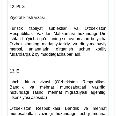
12.
PLG
Ziyorat kirish vizasi
Turistik faoliyat sub’ektlari va O‘zbekiston
Respublikasi Vazirlar Mahkamasi huzuridagi Din
ishlari bo‘yicha qo‘mitaning so‘rovnomalari bo‘yicha
O‘zbekistonning madaniy-tarixiy va diniy-ma’naviy
merosi, an’analarini o‘rganish uchun xorijiy
fuqarolarga 2 oy muddatgacha beriladi.
13.
Е
Ishchi kirish vizasi (O‘zbekiston Respublikasi
Bandlik va mehnat munosabatlari vazirligi
huzuridagi Tashqi mehnat migratsiyasi agentligi
litsenziyasi asosida)
O‘zbekiston Respublikasi Bandlik va mehnat
munosabatlari vazirligi huzuridagi Tashqi mehnat