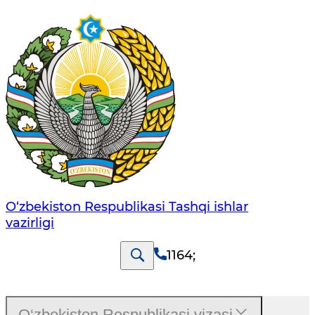
O‘zbеkistоn Rеspublikаsi Tashqi ishlаr
vаzirligi
1164
;
O‘zbekiston Respublikasi vizasi