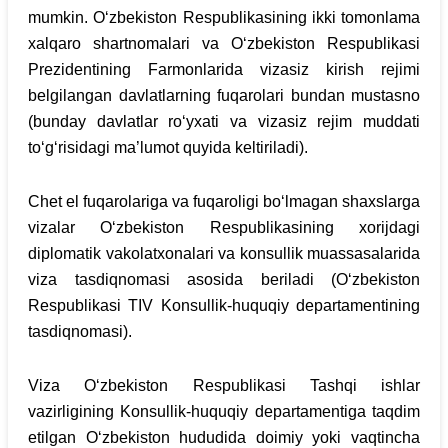
mumkin. O‘zbekiston Respublikasining ikki tomonlama
xalqaro shartnomalari va O‘zbekiston Respublikasi
Prezidentining Farmonlarida vizasiz kirish rejimi
belgilangan davlatlarning fuqarolari bundan mustasno
(bunday davlatlar ro‘yxati va vizasiz rejim muddati
to‘g‘risidagi ma’lumot quyida keltiriladi).
Chet el fuqarolariga va fuqaroligi bo‘lmagan shaxslarga
vizalar O‘zbekiston Respublikasining xorijdagi
diplomatik vakolatxonalari va konsullik muassasalarida
viza tasdiqnomasi asosida beriladi (O‘zbekiston
Respublikasi TIV Konsullik-huquqiy departamentining
tasdiqnomasi).
Viza O‘zbekiston Respublikasi Tashqi ishlar
vazirligining Konsullik-huquqiy departamentiga taqdim
etilgan O‘zbekiston hududida doimiy yoki vaqtincha