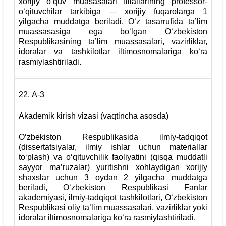
xorijiy o‘quv muasasalari filiallarining professor-
o‘qituvchilar tarkibiga — xorijiy fuqarolarga 1
yilgacha muddatga beriladi. O‘z tasarrufida ta’lim
muassasasiga ega bo‘lgan O‘zbekiston
Respublikasining ta’lim muassasalari, vazirliklar,
idoralar va tashkilotlar iltimosnomalariga ko‘ra
rasmiylashtiriladi.
22.
А-3
Akademik kirish vizasi (vaqtincha asosda)
O‘zbekiston Respublikasida ilmiy-tadqiqot
(dissertatsiyalar, ilmiy ishlar uchun materiallar
to‘plash) va o‘qituvchilik faoliyatini (qisqa muddatli
sayyor ma’ruzalar) yuritishni xohlaydigan xorijiy
shaxslar uchun 3 oydan 2 yilgacha muddatga
beriladi, O‘zbekiston Respublikasi Fanlar
akademiyasi, ilmiy-tadqiqot tashkilotlari, O‘zbekiston
Respublikasi oliy ta’lim muassasalari, vazirliklar yoki
idoralar iltimosnomalariga ko‘ra rasmiylashtiriladi.