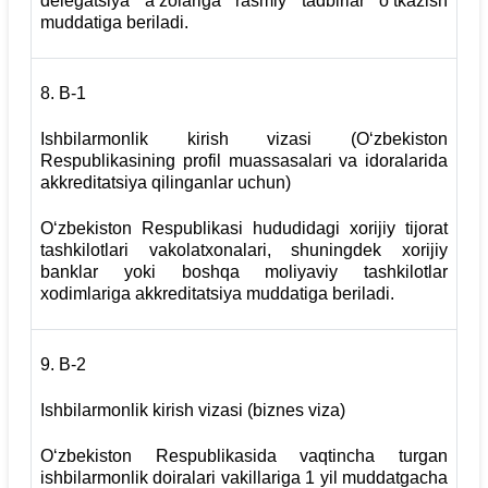
delegatsiya a’zolariga rasmiy tadbirlar o‘tkazish
muddatiga beriladi.
8.
В-1
Ishbilarmonlik kirish vizasi (O‘zbekiston
Respublikasining profil muassasalari va idoralarida
akkreditatsiya qilinganlar uchun)
O‘zbekiston Respublikasi hududidagi xorijiy tijorat
tashkilotlari vakolatxonalari, shuningdek xorijiy
banklar yoki boshqa moliyaviy tashkilotlar
xodimlariga akkreditatsiya muddatiga beriladi.
9.
В-2
Ishbilarmonlik kirish vizasi (biznes viza)
O‘zbekiston Respublikasida vaqtincha turgan
ishbilarmonlik doiralari vakillariga 1 yil muddatgacha