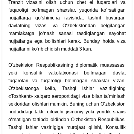
Tranzit vizasini olish uchun chet el fuqarolari va
fuqaroligi bo‘lmagan shaxslar, yuqorida ko‘rsatilgan
hujjatlarga qo‘shimcha ravishda, tashrif buyurgan
davlatning vizasi va O‘zbekistondan belgilangan
mamlakatga jo‘nash sanasi tasdiqlangan sayohat
hujjatlariga ega bo‘lishlari kerak. Bunday holda viza
hujjatlarini ko‘rib chiqish muddati 3 kun.
O‘zbekiston Respublikasining diplomatik muassasasi
yoki konsullik vakolatxonasi bo‘lmagan davlat
fuqarolari va fuqaroligi bo‘lmagan shaxslar vizani
O‘zbekistonga kelib, Tashqi ishlar vazirligining
«Toshkent» xalqaro aeroportidagi viza bilan ta’minlash
sektoridan olishlari mumkin. Buning uchun O‘zbekiston
hududidagi taklif qiluvchi jismoniy yoki yuridik shaxs
o‘rnatilgan tartibda oldindan O‘zbekiston Respublikasi
Tashqi ishlar vazirligiga murojaat qilishi, Konsullik