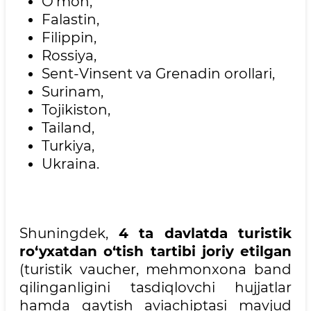
O'mon,
Falastin,
Filippin,
Rossiya,
Sent-Vinsent va Grenadin orollari,
Surinam,
Tojikiston,
Tailand,
Turkiya,
Ukraina.
Shuningdek,
4 ta davlatda turistik
ro‘yxatdan o‘tish tartibi joriy etilgan
(turistik vaucher, mehmonxona band
qilinganligini tasdiqlovchi hujjatlar
hamda qaytish aviachiptasi mavjud