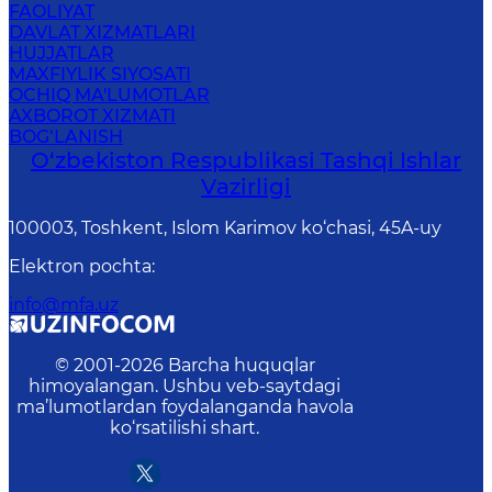
FAOLIYAT
DAVLAT XIZMATLARI
HUJJATLAR
MAXFIYLIK SIYOSATI
OCHIQ MA'LUMOTLAR
AXBOROT XIZMATI
BOG‘LANISH
O‘zbеkistоn Rеspublikаsi Tashqi Ishlаr
Vаzirligi
100003, Toshkent, Islom Karimov ko‘chasi, 45A-uy
Elektron pochta
:
info@mfa.uz
© 2001-
2026
Barcha huquqlar
himoyalangan. Ushbu veb-saytdagi
ma’lumotlardan foydalanganda havola
ko‘rsatilishi shart.