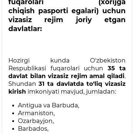
fuqarolari (xorijga
chiqish pasporti egalari) uchun
vizasiz rejim joriy etgan
davlatlar:
Hozirgi kunda O‘zbekiston
Respublikasi fuqarolari uchun
35 ta
davlat bilan vizasiz rejim amal qiladi
.
Shundan
31 ta davlatda to‘liq vizasiz
kirish
imkoniyati mavjud, jumladan:
Antigua va Barbuda,
Armaniston,
Ozarbayjon,
Barbados,