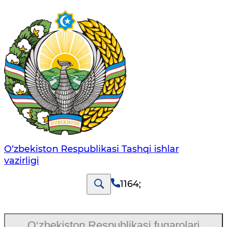
O‘zbеkistоn Rеspublikаsi Tashqi ishlаr
vаzirligi
1164
;
O‘zbekiston Respublikasi fuqarolari