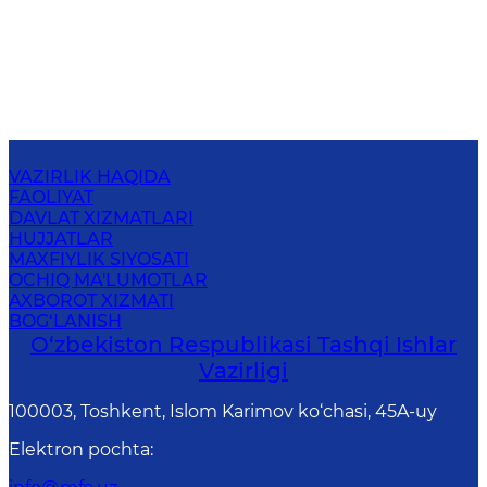
VAZIRLIK HAQIDA
FAOLIYAT
DAVLAT XIZMATLARI
HUJJATLAR
MAXFIYLIK SIYOSATI
OCHIQ MA'LUMOTLAR
AXBOROT XIZMATI
BOG‘LANISH
O‘zbеkistоn Rеspublikаsi Tashqi Ishlаr
Vаzirligi
100003, Toshkent, Islom Karimov ko‘chasi, 45A-uy
Elektron pochta
: