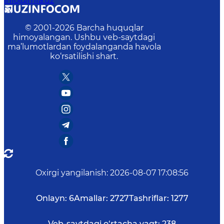
info@mfa.uz
© 2001-
2026
Barcha huquqlar
himoyalangan. Ushbu veb-saytdagi
ma’lumotlardan foydalanganda havola
ko‘rsatilishi shart.
Oxirgi yangilanish
:
2026-08-07 17:08:56
Onlayn:
6
Amallar:
2727
Tashriflar:
1277
Veb-saytdagi o‘rtacha vaqt:
238