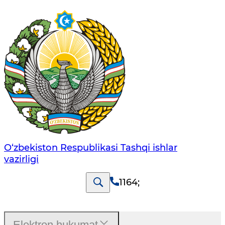
O‘zbеkistоn Rеspublikаsi Tashqi ishlаr
vаzirligi
1164
;
Elektron hukumat