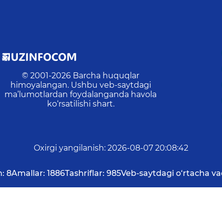
© 2001-
2026
Barcha huquqlar
himoyalangan. Ushbu veb-saytdagi
ma’lumotlardan foydalanganda havola
ko‘rsatilishi shart.
Oxirgi yangilanish
:
2026-08-07 20:08:42
n:
8
Amallar:
1886
Tashriflar:
985
Veb-saytdagi o‘rtacha va
asangiz, ularni belgilab, ma'muriyatni xabardor qilish 