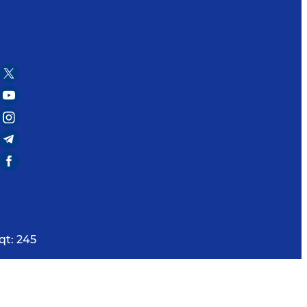
qt:
245
uchun Ctrl/Command+Enter tugmalarini bosing