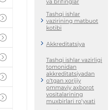
va brifinglar
Tashqi ishlar
vazirining matbuot
kotibi
Akkreditatsiya
Tashqi ishlar vazirligi
tomonidan
akkreditatsiyadan
o‘tgan xorijiy
ommaviy axborot
vositalarining
muxbirlari ro‘yxati