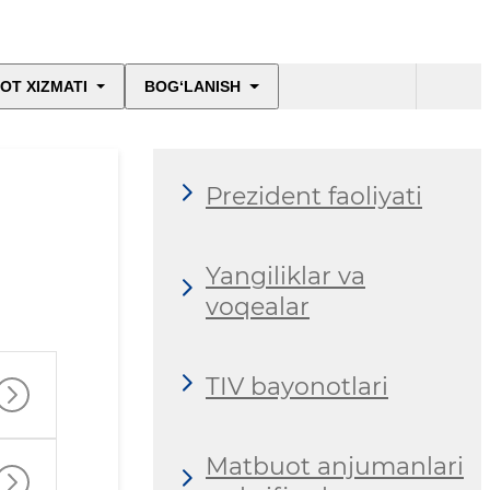
OT XIZMATI
BOG‘LANISH
Prezident faoliyati
Yangiliklar va
voqealar
TIV bayonotlari
Matbuot anjumanlari