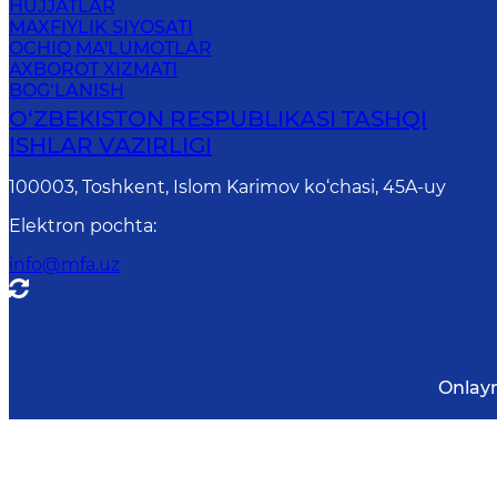
HUJJATLAR
MAXFIYLIK SIYOSATI
OCHIQ MA'LUMOTLAR
AXBOROT XIZMATI
BOG‘LANISH
O‘ZBЕKISTОN RЕSPUBLIKАSI TASHQI
ISHLАR VАZIRLIGI
100003, Toshkent, Islom Karimov ko‘chasi, 45A-uy
Elektron pochta
:
info@mfa.uz
Onlay
Diqqat! Agar siz matnda xatoliklarni aniql