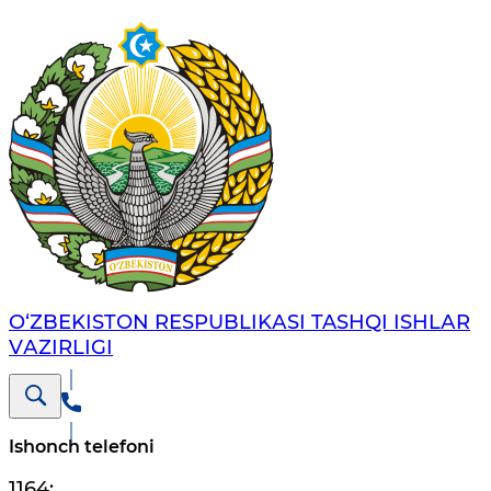
O‘ZBЕKISTОN RЕSPUBLIKАSI TASHQI ISHLАR
VАZIRLIGI
Ishonch telefoni
1164
;