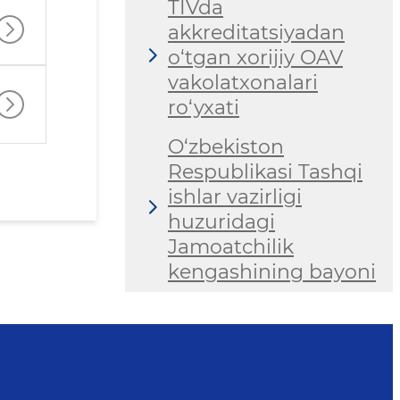
TIVda
akkreditatsiyadan
o‘tgan xorijiy OAV
vakolatxonalari
ro‘yxati
O‘zbekiston
Respublikasi Tashqi
ishlar vazirligi
huzuridagi
Jamoatchilik
kengashining bayoni