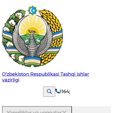
O‘zbеkistоn Rеspublikаsi Tashqi ishlаr
vаzirligi
1164
;
Yangiliklar va voqealar