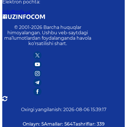
Elektron pochta
:
info@mfa.uz
© 2001-
2026
Barcha huquqlar
himoyalangan. Ushbu veb-saytdagi
ma’lumotlardan foydalanganda havola
ko‘rsatilishi shart.
Oxirgi yangilanish
:
2026-08-06 15:39:17
Onlayn:
5
Amallar:
564
Tashriflar:
339