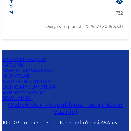
732
Oxirgi yangilanish: 2025-09-30 19:57:31
VAZIRLIK HAQIDA
FAOLIYAT
DAVLAT XIZMATLARI
HUJJATLAR
MAXFIYLIK SIYOSATI
OCHIQ MA'LUMOTLAR
AXBOROT XIZMATI
BOG‘LANISH
O‘zbеkistоn Rеspublikаsi Tashqi Ishlаr
Vаzirligi
100003, Toshkent, Islom Karimov ko‘chasi, 45A-uy