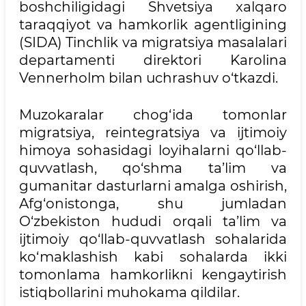
boshchiligidagi Shvetsiya xalqaro
taraqqiyot va hamkorlik agentligining
(SIDA) Tinchlik va migratsiya masalalari
departamenti direktori Karolina
Vennerholm bilan uchrashuv o‘tkazdi.
Muzokaralar chog‘ida tomonlar
migratsiya, reintegratsiya va ijtimoiy
himoya sohasidagi loyihalarni qo‘llab-
quvvatlash, qo‘shma ta’lim va
gumanitar dasturlarni amalga oshirish,
Afg‘onistonga, shu jumladan
O‘zbekiston hududi orqali ta’lim va
ijtimoiy qo‘llab-quvvatlash sohalarida
ko‘maklashish kabi sohalarda ikki
tomonlama hamkorlikni kengaytirish
istiqbollarini muhokama qildilar.