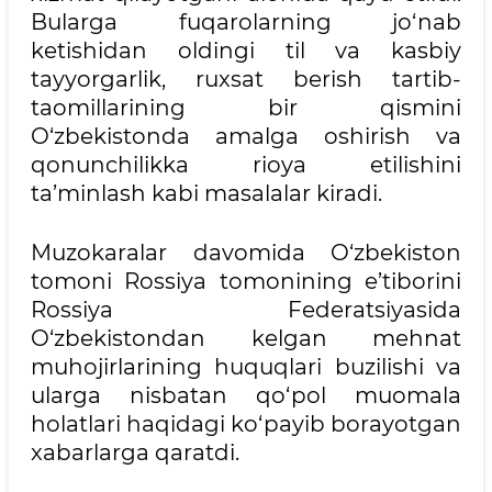
Bularga fuqarolarning jo‘nab
ketishidan oldingi til va kasbiy
tayyorgarlik, ruxsat berish tartib-
taomillarining bir qismini
O‘zbekistonda amalga oshirish va
qonunchilikka rioya etilishini
ta’minlash kabi masalalar kiradi.
Muzokaralar davomida O‘zbekiston
tomoni Rossiya tomonining e’tiborini
Rossiya Federatsiyasida
O‘zbekistondan kelgan mehnat
muhojirlarining huquqlari buzilishi va
ularga nisbatan qo‘pol muomala
holatlari haqidagi ko‘payib borayotgan
xabarlarga qaratdi.