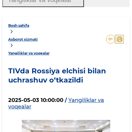
Bosh sahifa
0
+
Axborot xizmati
Yangiliklar va voqealar
TIVda Rossiya elchisi bilan
uchrashuv o‘tkazildi
2025-05-03 10:00:00
/
Yangiliklar va
voqealar