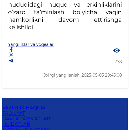
hududidagi huquq va erkinliklarini
o‘zaro ta’minlash bo‘yicha yaqin
hamkorlikni davom ettirishga
kelishildi.
Yangiliklar va voqealar
1778
Oxirgi yangilanish: 2025-05-05 20:45:08
VAZIRLIK HAQIDA
FAOLIYAT
DAVLAT XIZMATLARI
HUJJATLAR
MAXFIYLIK SIYOSATI