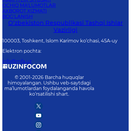
OCHIQ MA'LUMOTLAR
AXBOROT XIZMATI
BOG‘LANISH
O‘zbеkistоn Rеspublikаsi Tashqi Ishlаr
Vаzirligi
100003, Toshkent, Islom Karimov ko‘chasi, 45A-uy
Elektron pochta
:
info@mfa.uz
© 2001-
2026
Barcha huquqlar
himoyalangan. Ushbu veb-saytdagi
ma’lumotlardan foydalanganda havola
ko‘rsatilishi shart.