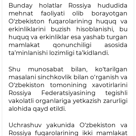
Bunday holatlar Rossiya hududida
mehnat faoliyati olib borayotgan
O‘zbekiston fuqarolarining huquq va
erkinliklarini buzish hisoblanishi, bu
huquq va erkinliklar esa yashab turgan
mamlakat qonunchiligi asosida
ta’minlanishi lozimligi ta’kidlandi.
Shu munosabat bilan, ko‘tarilgan
masalani sinchkovlik bilan o‘rganish va
O‘zbekiston tomonining xavotirlarini
Rossiya Federatsiyasining tegishli
vakolatli organlariga yetkazish zarurligi
alohida qayd etildi.
Uchrashuv yakunida O‘zbekiston va
Rossiya fuqarolarining ikki mamlakat