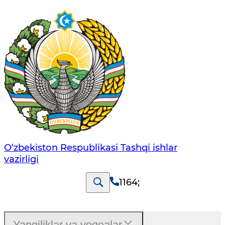
O‘zbеkistоn Rеspublikаsi Tashqi ishlаr
vаzirligi
1164
;
Yangiliklar va voqealar