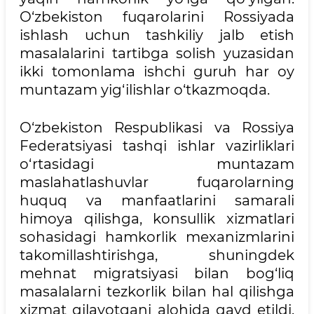
O‘zbekiston fuqarolarini Rossiyada
ishlash uchun tashkiliy jalb etish
masalalarini tartibga solish yuzasidan
ikki tomonlama ishchi guruh har oy
muntazam yig‘ilishlar o‘tkazmoqda.
O‘zbekiston Respublikasi va Rossiya
Federatsiyasi tashqi ishlar vazirliklari
o‘rtasidagi muntazam
maslahatlashuvlar fuqarolarning
huquq va manfaatlarini samarali
himoya qilishga, konsullik xizmatlari
sohasidagi hamkorlik mexanizmlarini
takomillashtirishga, shuningdek
mehnat migratsiyasi bilan bog‘liq
masalalarni tezkorlik bilan hal qilishga
xizmat qilayotgani alohida qayd etildi.