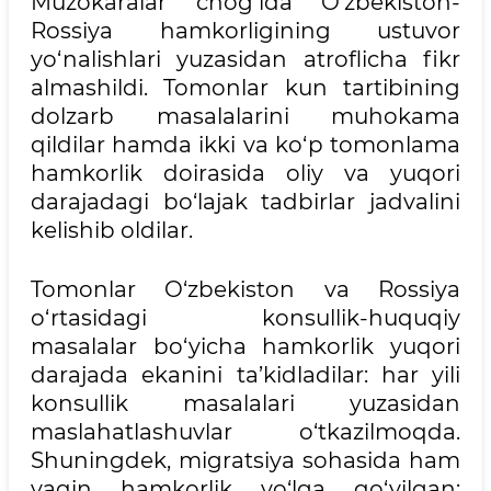
Muzokaralar chog‘ida O‘zbekiston-
Rossiya hamkorligining ustuvor
yo‘nalishlari yuzasidan atroflicha fikr
almashildi. Tomonlar kun tartibining
dolzarb masalalarini muhokama
qildilar hamda ikki va ko‘p tomonlama
hamkorlik doirasida oliy va yuqori
darajadagi bo‘lajak tadbirlar jadvalini
kelishib oldilar.
Tomonlar O‘zbekiston va Rossiya
o‘rtasidagi konsullik-huquqiy
masalalar bo‘yicha hamkorlik yuqori
darajada ekanini ta’kidladilar: har yili
konsullik masalalari yuzasidan
maslahatlashuvlar o‘tkazilmoqda.
Shuningdek, migratsiya sohasida ham
yaqin hamkorlik yo‘lga qo‘yilgan: