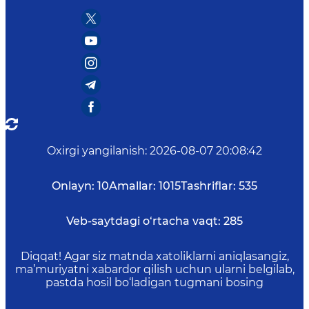
Oxirgi yangilanish
:
2026-08-07 20:08:42
Onlayn:
10
Amallar:
1015
Tashriflar:
535
Veb-saytdagi o‘rtacha vaqt:
285
Diqqat! Agar siz matnda xatoliklarni aniqlasangiz,
ma’muriyatni xabardor qilish uchun ularni belgilab,
pastda hosil bo‘ladigan tugmani bosing