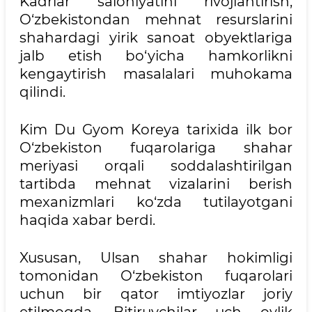
Kadrlar salohiyatini rivojlantirish,
O‘zbekistondan mehnat resurslarini
shahardagi yirik sanoat obyektlariga
jalb etish bo‘yicha hamkorlikni
kengaytirish masalalari muhokama
qilindi.
Kim Du Gyom Koreya tarixida ilk bor
O‘zbekiston fuqarolariga shahar
meriyasi orqali soddalashtirilgan
tartibda mehnat vizalarini berish
mexanizmlari ko‘zda tutilayotgani
haqida xabar berdi.
Xususan, Ulsan shahar hokimligi
tomonidan O‘zbekiston fuqarolari
uchun bir qator imtiyozlar joriy