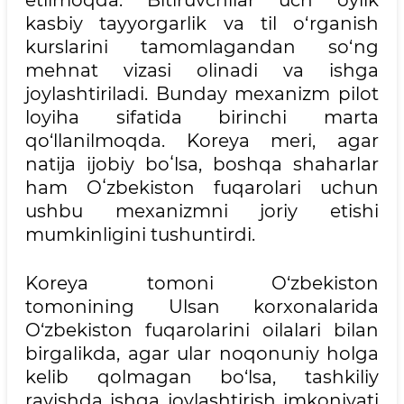
etilmoqda. Bitiruvchilar uch oylik
kasbiy tayyorgarlik va til o‘rganish
kurslarini tamomlagandan so‘ng
mehnat vizasi olinadi va ishga
joylashtiriladi. Bunday mexanizm pilot
loyiha sifatida birinchi marta
qo‘llanilmoqda. Koreya meri, agar
natija ijobiy boʻlsa, boshqa shaharlar
ham Oʻzbekiston fuqarolari uchun
ushbu mexanizmni joriy etishi
mumkinligini tushuntirdi.
Koreya tomoni O‘zbekiston
tomonining Ulsan korxonalarida
O‘zbekiston fuqarolarini oilalari bilan
birgalikda, agar ular noqonuniy holga
kelib qolmagan bo‘lsa, tashkiliy
ravishda ishga joylashtirish imkoniyati