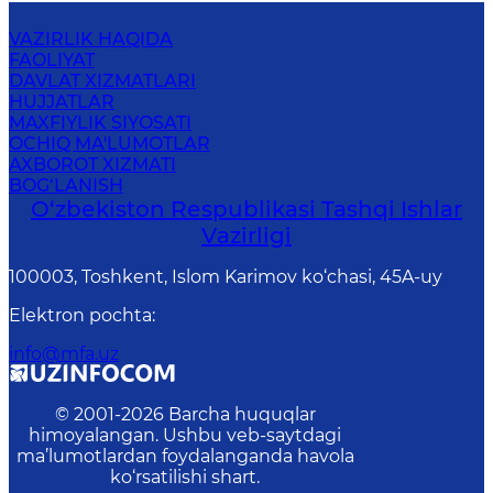
VAZIRLIK HAQIDA
FAOLIYAT
DAVLAT XIZMATLARI
HUJJATLAR
MAXFIYLIK SIYOSATI
OCHIQ MA'LUMOTLAR
AXBOROT XIZMATI
BOG‘LANISH
O‘zbеkistоn Rеspublikаsi Tashqi Ishlаr
Vаzirligi
100003, Toshkent, Islom Karimov ko‘chasi, 45A-uy
Elektron pochta
:
info@mfa.uz
© 2001-
2026
Barcha huquqlar
himoyalangan. Ushbu veb-saytdagi
ma’lumotlardan foydalanganda havola
ko‘rsatilishi shart.