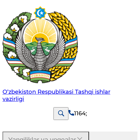
O‘zbеkistоn Rеspublikаsi Tashqi ishlаr
vаzirligi
1164
;
Yangiliklar va voqealar