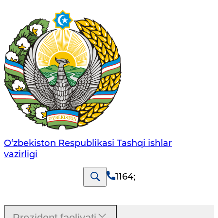
O‘zbеkistоn Rеspublikаsi Tashqi ishlаr
vаzirligi
1164
;
Prezident faoliyati