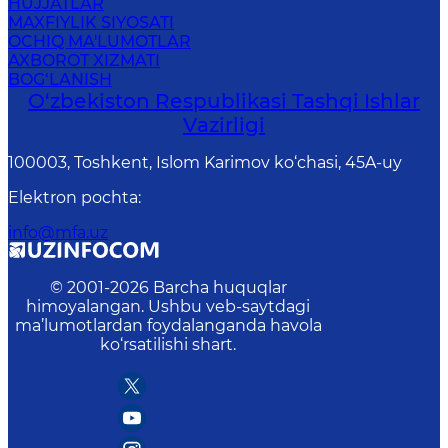
HUJJATLAR
MAXFIYLIK SIYOSATI
OCHIQ MA'LUMOTLAR
AXBOROT XIZMATI
BOG‘LANISH
O‘zbеkistоn Rеspublikаsi Tashqi Ishlаr
Vаzirligi
100003, Toshkent, Islom Karimov ko‘chasi, 45A-uy
Elektron pochta
:
info@mfa.uz
© 2001-
2026
Barcha huquqlar
himoyalangan. Ushbu veb-saytdagi
ma’lumotlardan foydalanganda havola
ko‘rsatilishi shart.