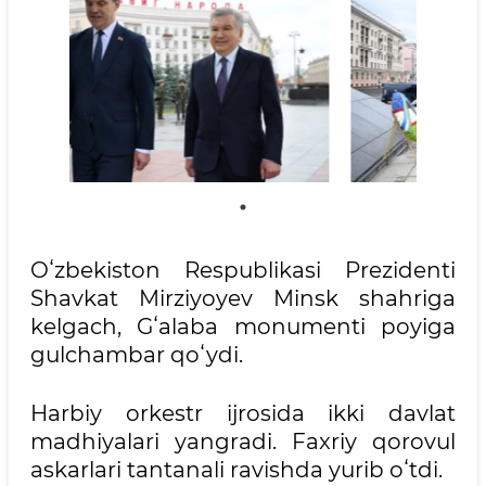
Oʻzbekiston Respublikasi Prezidenti
Shavkat Mirziyoyev Minsk shahriga
kelgach, Gʻalaba monumenti poyiga
gulchambar qoʻydi.
Harbiy orkestr ijrosida ikki davlat
madhiyalari yangradi. Faxriy qorovul
askarlari tantanali ravishda yurib oʻtdi.