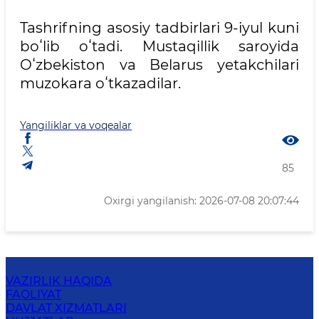
Tashrifning asosiy tadbirlari 9-iyul kuni
boʻlib oʻtadi. Mustaqillik saroyida
Oʻzbekiston va Belarus yetakchilari
muzokara oʻtkazadilar.
Yangiliklar va voqealar
85
Oxirgi yangilanish: 2026-07-08 20:07:44
VAZIRLIK HAQIDA
FAOLIYAT
DAVLAT XIZMATLARI