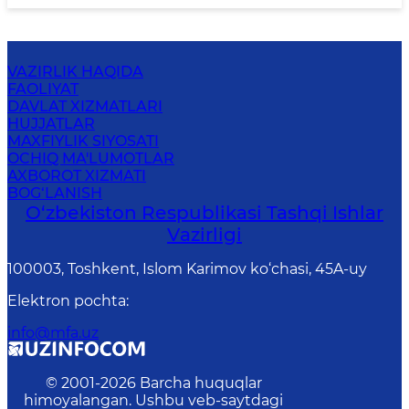
VAZIRLIK HAQIDA
FAOLIYAT
DAVLAT XIZMATLARI
HUJJATLAR
MAXFIYLIK SIYOSATI
OCHIQ MA'LUMOTLAR
AXBOROT XIZMATI
BOG‘LANISH
O‘zbеkistоn Rеspublikаsi Tashqi Ishlаr
Vаzirligi
100003, Toshkent, Islom Karimov ko‘chasi, 45A-uy
Elektron pochta
:
info@mfa.uz
© 2001-
2026
Barcha huquqlar
himoyalangan. Ushbu veb-saytdagi