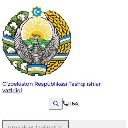
O‘zbеkistоn Rеspublikаsi Tashqi ishlаr
vаzirligi
1164
;
Prezident faoliyati