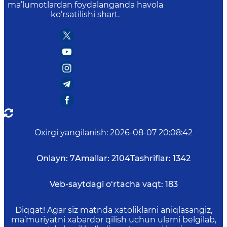
ma’lumotlardan foydalanganda havola
ko‘rsatilishi shart.
Oxirgi yangilanish
:
2026-08-07 20:08:42
Onlayn:
7
Amallar:
2104
Tashriflar:
1342
Veb-saytdagi o‘rtacha vaqt:
183
Diqqat! Agar siz matnda xatoliklarni aniqlasangiz,
ma’muriyatni xabardor qilish uchun ularni belgilab,