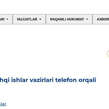
ARI
HUJJATLAR
RAQAMLI HUKUMAT
AXBOR
qi ishlar vazirlari telefon orqali
lar