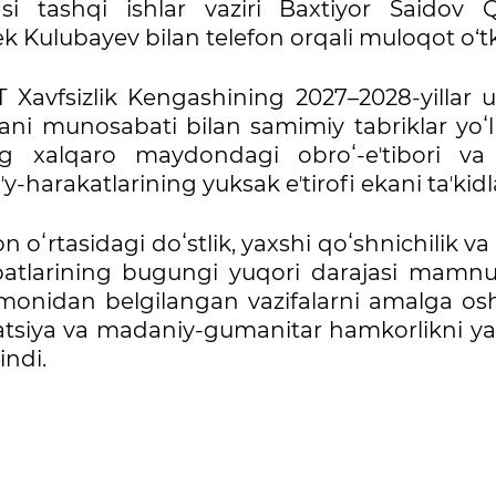
i tashqi ishlar vaziri Baxtiyor Saidov Qi
ek Kulubayev bilan telefon orqali muloqot o‘t
 Xavfsizlik Kengashining 2027–2028-yillar 
ani munosabati bilan samimiy tabriklar yoʻll
ing xalqaro maydondagi obroʻ-eʼtibori va
harakatlarining yuksak eʼtirofi ekani taʼkidl
 oʻrtasidagi doʻstlik, yaxshi qoʻshnichilik v
batlarining bugungi yuqori darajasi mamnu
tomonidan belgilangan vazifalarni amalga osh
atsiya va madaniy-gumanitar hamkorlikni y
indi.