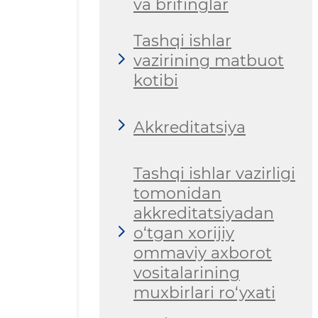
va brifinglar
Tashqi ishlar
vazirining matbuot
kotibi
Akkreditatsiya
Tashqi ishlar vazirligi
tomonidan
akkreditatsiyadan
o‘tgan xorijiy
ommaviy axborot
vositalarining
muxbirlari ro‘yxati