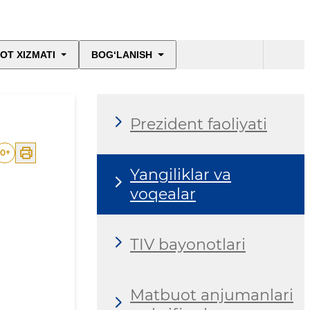
OT XIZMATI
BOG‘LANISH
Prezident faoliyati
0
+
Yangiliklar va
voqealar
TIV bayonotlari
Matbuot anjumanlari