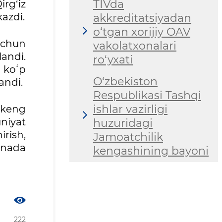
TIVda
rg‘iz
kazdi.
akkreditatsiyadan
o‘tgan xorijiy OAV
uchun
vakolatxonalari
andi.
ro‘yxati
 koʻp
O‘zbekiston
andi.
Respublikasi Tashqi
ishlar vazirligi
a keng
niyat
huzuridagi
irish,
Jamoatchilik
anada
kengashining bayoni
222