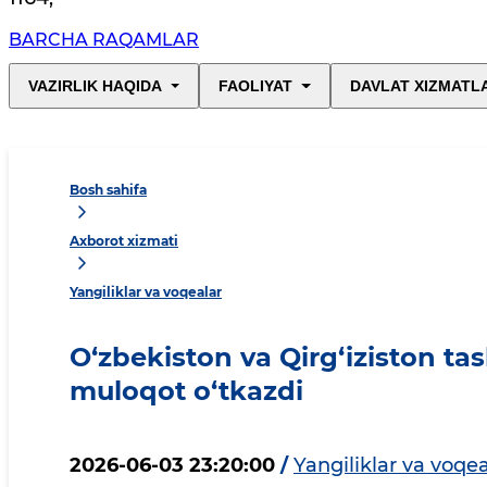
BARCHA RAQAMLAR
VAZIRLIK HAQIDA
FAOLIYAT
DAVLAT XIZMATL
Bosh sahifa
Axborot xizmati
Yangiliklar va voqealar
O‘zbekiston va Qirg‘iziston tash
muloqot o‘tkazdi
2026-06-03 23:20:00
/
Yangiliklar va voqea