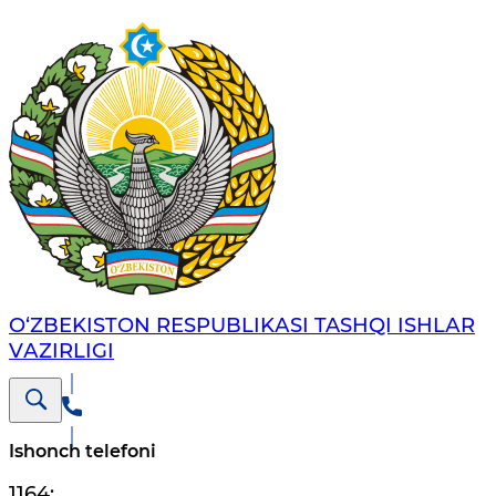
O‘ZBЕKISTОN RЕSPUBLIKАSI TASHQI ISHLАR
VАZIRLIGI
Ishonch telefoni
1164
;