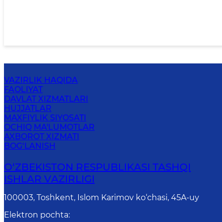
VAZIRLIK HAQIDA
FAOLIYAT
DAVLAT XIZMATLARI
HUJJATLAR
MAXFIYLIK SIYOSATI
OCHIQ MA'LUMOTLAR
AXBOROT XIZMATI
BOG‘LANISH
O‘ZBЕKISTОN RЕSPUBLIKАSI TASHQI
ISHLАR VАZIRLIGI
100003, Toshkent, Islom Karimov ko‘chasi, 45A-uy
Elektron pochta
: