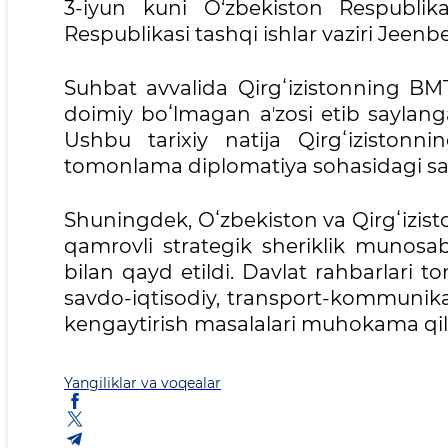
3-iyun kuni O‘zbekiston Respublikas
Respublikasi tashqi ishlar vaziri Jeenb
Suhbat avvalida Qirgʻizistonning BMT
doimiy boʻlmagan aʼzosi etib saylang
Ushbu tarixiy natija Qirgʻizistonn
tomonlama diplomatiya sohasidagi saʼy-
Shuningdek, Oʻzbekiston va Qirgʻiziston
qamrovli strategik sheriklik munosa
bilan qayd etildi. Davlat rahbarlari 
savdo-iqtisodiy, transport-kommunik
kengaytirish masalalari muhokama qil
Yangiliklar va voqealar