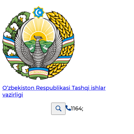
O‘zbеkistоn Rеspublikаsi Tashqi ishlаr
vаzirligi
1164
;