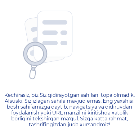
404 — Страница не найд
Kechirasiz, biz Siz qidirayotgan sahifani topa olmadik.
Afsuski, Siz izlagan sahifa mavjud emas. Eng yaxshisi,
bosh sahifamizga qaytib, navigatsiya va qidiruvdan
foydalanish yoki URL manzilini kiritishda xatolik
borligini tekshirgan ma'qul. Sizga katta rahmat,
tashrifingizdan juda xursandmiz!