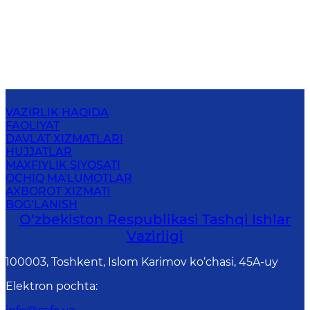
VAZIRLIK HAQIDA
FAOLIYAT
DAVLAT XIZMATLARI
HUJJATLAR
MAXFIYLIK SIYOSATI
OCHIQ MA'LUMOTLAR
AXBOROT XIZMATI
BOG‘LANISH
O‘zbеkistоn Rеspublikаsi Tashqi Ishlаr
Vаzirligi
100003, Toshkent, Islom Karimov ko‘chasi, 45A-uy
Elektron pochta
: