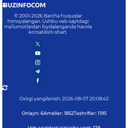
info@mfa.uz
© 2001-
2026
Barcha huquqlar
himoyalangan. Ushbu veb-saytdagi
ma’lumotlardan foydalanganda havola
ko‘rsatilishi shart.
Oxirgi yangilanish
:
2026-08-07 20:08:42
Onlayn:
6
Amallar:
1852
Tashriflar:
1195
Veb-saytdagi o‘rtacha vaqt:
179