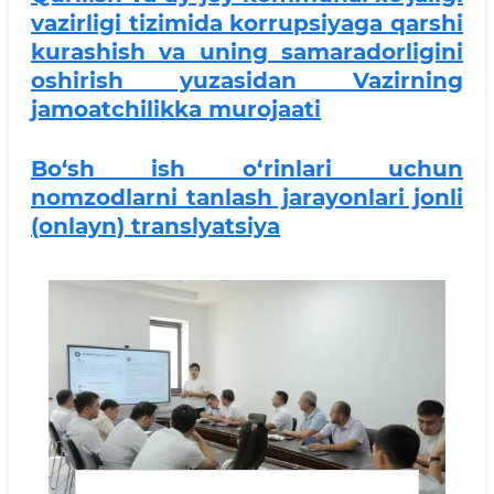
vazirligi tizimida korrupsiyaga qarshi
kurashish va uning samaradorligini
oshirish yuzasidan Vazirning
jamoatchilikka murojaati
Bo‘sh ish o‘rinlari uchun
nomzodlarni tanlash jarayonlari jonli
(onlayn) translyatsiya