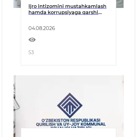
Ijro intizomini mustahkamlash
hamda korrupsiyaga qarshi
kurashish masalalariga
bagʻishlangan yigʻilish boʻlib
04.08.2026
oʻtdi
53