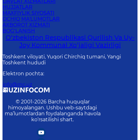
DAVLAT XIZMATLARI
HUJJATLAR
MAXFIYLIK SIYOSATI
OCHIQ MA'LUMOTLAR
AXBOROT XIZMATI
BOG‘LANISH
O‘zbekiston Respublikasi Qurilish Va Uy-
Joy Kommunal Xo‘jaligi Vazirligi
Toshkent viloyati, Yuqori Chirchiq tumani, Yangi
Toshkent hududi
Elektron pochta
:
info@mc.uz
© 2001-
2026
Barcha huquqlar
himoyalangan. Ushbu veb-saytdagi
ma’lumotlardan foydalanganda havola
ko‘rsatilishi shart.