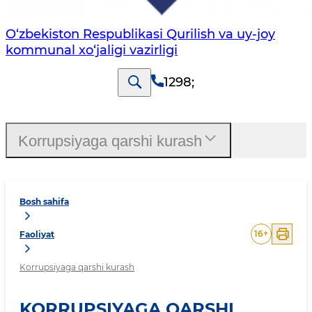
O‘zbekiston Respublikasi Qurilish va uy-joy
kommunal xo‘jaligi vazirligi
1298
;
Korrupsiyaga qarshi kurash
Bosh sahifa
16
+
Faoliyat
Korrupsiyaga qarshi kurash
KORRUPSIYAGA QARSHI