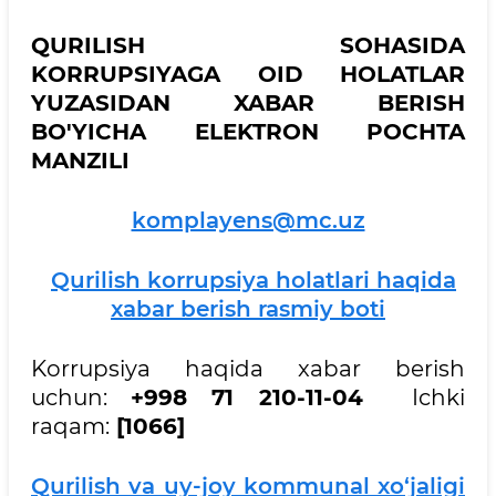
QURILISH SOHASIDA
KORRUPSIYAGA OID HOLATLAR
YUZASIDAN XABAR BERISH
BO'YICHA ELEKTRON POCHTA
MANZILI
komplayens@mc.uz
Qurilish korrupsiya holatlari haqida
xabar berish rasmiy boti
Korrupsiya haqida xabar berish
uchun:
+998 71 210-11-04
Ichki
raqam:
[1066]
Qurilish va uy-joy kommunal xo‘jaligi