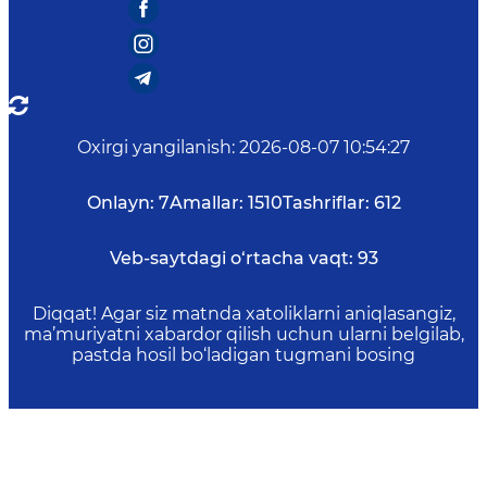
Oxirgi yangilanish
:
2026-08-07 10:54:27
Onlayn:
7
Amallar:
1510
Tashriflar:
612
Veb-saytdagi o‘rtacha vaqt:
93
Diqqat! Agar siz matnda xatoliklarni aniqlasangiz,
ma’muriyatni xabardor qilish uchun ularni belgilab,
pastda hosil bo‘ladigan tugmani bosing