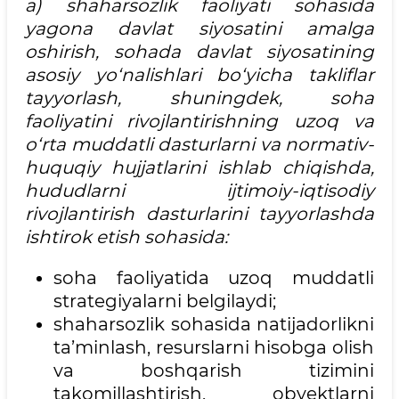
a) shaharsozlik faoliyati sohasida
yagona davlat siyosatini amalga
oshirish, sohada davlat siyosatining
asosiy yo‘nalishlari bo‘yicha takliflar
tayyorlash, shuningdek, soha
faoliyatini rivojlantirishning uzoq va
o‘rta muddatli dasturlarni va normativ-
huquqiy hujjatlarini ishlab chiqishda,
hududlarni ijtimoiy-iqtisodiy
rivojlantirish dasturlarini tayyorlashda
ishtirok etish sohasida:
soha faoliyatida uzoq muddatli
strategiyalarni belgilaydi;
shaharsozlik sohasida natijadorlikni
ta’minlash, resurslarni hisobga olish
va boshqarish tizimini
takomillashtirish, obyektlarni