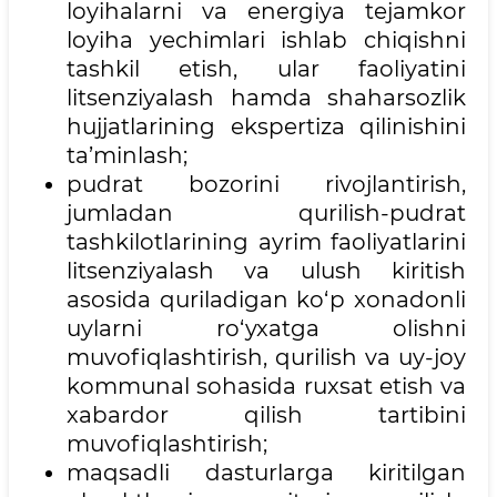
loyihalarni va energiya tejamkor
loyiha yechimlari ishlab chiqishni
tashkil etish, ular faoliyatini
litsenziyalash hamda shaharsozlik
hujjatlarining ekspertiza qilinishini
ta’minlash;
pudrat bozorini rivojlantirish,
jumladan qurilish-pudrat
tashkilotlarining ayrim faoliyatlarini
litsenziyalash va ulush kiritish
asosida quriladigan ko‘p xonadonli
uylarni ro‘yxatga olishni
muvofiqlashtirish, qurilish va uy-joy
kommunal sohasida ruxsat etish va
xabardor qilish tartibini
muvofiqlashtirish;
maqsadli dasturlarga kiritilgan