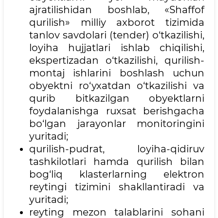
ajratilishidan boshlab, «Shaffof
qurilish» milliy axborot tizimida
tanlov savdolari (tender) o‘tkazilishi,
loyiha hujjatlari ishlab chiqilishi,
ekspertizadan o‘tkazilishi, qurilish-
montaj ishlarini boshlash uchun
obyektni ro‘yxatdan o‘tkazilishi va
qurib bitkazilgan obyektlarni
foydalanishga ruxsat berishgacha
bo‘lgan jarayonlar monitoringini
yuritadi;
qurilish-pudrat, loyiha-qidiruv
tashkilotlari hamda qurilish bilan
bog‘liq klasterlarning elektron
reytingi tizimini shakllantiradi va
yuritadi;
reyting mezon talablarini sohani