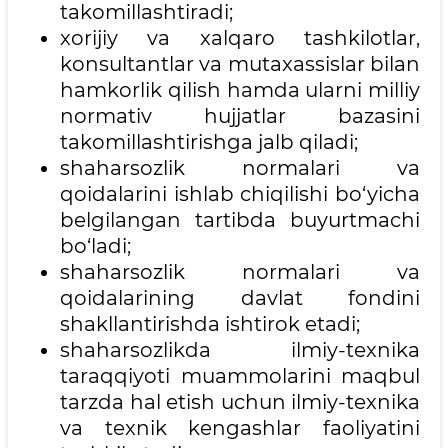
takomillashtiradi;
xorijiy va xalqaro tashkilotlar,
konsultantlar va mutaxassislar bilan
hamkorlik qilish hamda ularni milliy
normativ hujjatlar bazasini
takomillashtirishga jalb qiladi;
shaharsozlik normalari va
qoidalarini ishlab chiqilishi bo‘yicha
belgilangan tartibda buyurtmachi
bo‘ladi;
shaharsozlik normalari va
qoidalarining davlat fondini
shakllantirishda ishtirok etadi;
shaharsozlikda ilmiy-texnika
taraqqiyoti muammolarini maqbul
tarzda hal etish uchun ilmiy-texnika
va texnik kengashlar faoliyatini