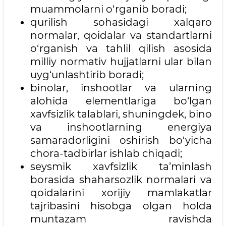
muammolarni o‘rganib boradi;
qurilish sohasidagi xalqaro
normalar, qoidalar va standartlarni
o‘rganish va tahlil qilish asosida
milliy normativ hujjatlarni ular bilan
uyg‘unlashtirib boradi;
binolar, inshootlar va ularning
alohida elementlariga bo‘lgan
xavfsizlik talablari, shuningdek, bino
va inshootlarning energiya
samaradorligini oshirish bo‘yicha
chora-tadbirlar ishlab chiqadi;
seysmik xavfsizlik ta’minlash
borasida shaharsozlik normalari va
qoidalarini xorijiy mamlakatlar
tajribasini hisobga olgan holda
muntazam ravishda