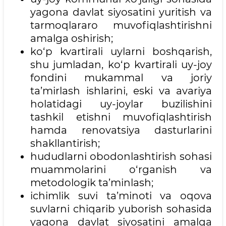
yagona davlat siyosatini yuritish va
tarmoqlararo muvofiqlashtirishni
amalga oshirish;
ko‘p kvartirali uylarni boshqarish,
shu jumladan, ko‘p kvartirali uy-joy
fondini mukammal va joriy
ta’mirlash ishlarini, eski va avariya
holatidagi uy-joylar buzilishini
tashkil etishni muvofiqlashtirish
hamda renovatsiya dasturlarini
shakllantirish;
hududlarni obodonlashtirish sohasi
muammolarini o‘rganish va
metodologik ta’minlash;
ichimlik suvi ta’minoti va oqova
suvlarni chiqarib yuborish sohasida
yagona davlat siyosatini amalga