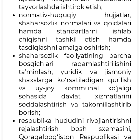
tayyorlashda ishtirok etish;
normativ-huquqiy hujjatlar,
shaharsozlik normalari va qoidalari
hamda standartlarni ishlab
chiqishni tashkil etish hamda
tasdiqlashni amalga oshirish;
shaharsozlik faoliyatining barcha
bosqichlari raqamlashtirilishini
ta’minlash, yuridik va jismoniy
shaxslarga ko‘rsatiladigan qurilish
va uy-joy kommunal xo‘jaligi
sohasida davlat xizmatlarini
soddalashtirish va takomillashtirib
borish;
respublika hududini rivojlantirishni
rejalashtirish bosh sxemasini,
Qoraqalpog‘iston Respublikasi va