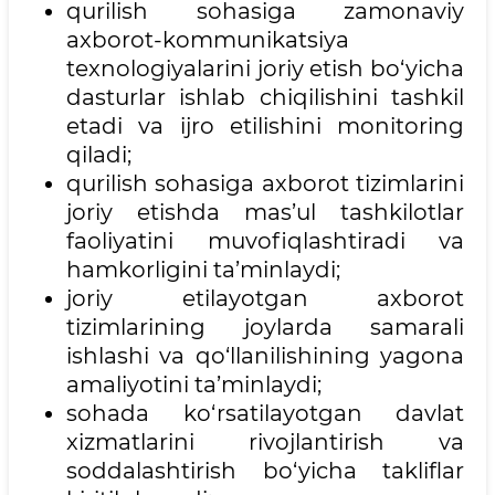
qurilish sohasiga zamonaviy
axborot-kommunikatsiya
texnologiyalarini joriy etish bo‘yicha
dasturlar ishlab chiqilishini tashkil
etadi va ijro etilishini monitoring
qiladi;
qurilish sohasiga axborot tizimlarini
joriy etishda mas’ul tashkilotlar
faoliyatini muvofiqlashtiradi va
hamkorligini ta’minlaydi;
joriy etilayotgan axborot
tizimlarining joylarda samarali
ishlashi va qo‘llanilishining yagona
amaliyotini ta’minlaydi;
sohada ko‘rsatilayotgan davlat
xizmatlarini rivojlantirish va
soddalashtirish bo‘yicha takliflar