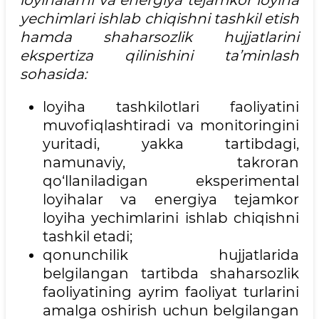
loyihalarni va energiya tejamkor loyiha
yechimlari ishlab chiqishni tashkil etish
hamda shaharsozlik hujjatlarini
ekspertiza qilinishini ta’minlash
sohasida:
loyiha tashkilotlari faoliyatini
muvofiqlashtiradi va monitoringini
yuritadi, yakka tartibdagi,
namunaviy, takroran
qo‘llaniladigan eksperimental
loyihalar va energiya tejamkor
loyiha yechimlarini ishlab chiqishni
tashkil etadi;
qonunchilik hujjatlarida
belgilangan tartibda shaharsozlik
faoliyatining ayrim faoliyat turlarini
amalga oshirish uchun belgilangan