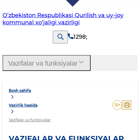
O‘zbekiston Respublikasi Qurilish va uy-joy
kommunal xo‘jaligi vazirligi
1298
;
Vazifalar va funksiyalar
Bosh sahifa
12
+
Vazirlik haqida
Vazifalar va funksiyalar
VAZIFALAR VA FUNKSIYALAR