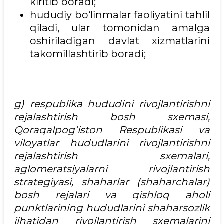
kiritib boradi;
hududiy bo‘linmalar faoliyatini tahlil
qiladi, ular tomonidan amalga
oshiriladigan davlat xizmatlarini
takomillashtirib boradi;
g) respublika hududini rivojlantirishni
rejalashtirish bosh sxemasi,
Qoraqalpog‘iston Respublikasi va
viloyatlar hududlarini rivojlantirishni
rejalashtirish sxemalari,
aglomeratsiyalarni rivojlantirish
strategiyasi, shaharlar (shaharchalar)
bosh rejalari va qishloq aholi
punktlarining hududlarini shaharsozlik
jihatidan rivojlantirish sxemalarini