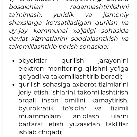
bosqichlari raqamlashtirilishini
ta’minlash, yuridik va jismoniy
shaxslarga ko‘rsatiladigan qurilish va
uy-joy kommunal xo‘jaligi sohasida
davlat xizmatlarini soddalashtirish va
takomillashtirib borish sohasida:
obyektlar qurilish jarayonini
elektron monitoring qilishni yo‘lga
qo‘yadi va takomillashtirib boradi;
qurilish sohasiga axborot tizimlarini
joriy etish ishlarini takomillashtirish
orqali inson omilini kamaytirish,
byurokratik to‘siqlar va tizimli
muammolarni aniqlash, ularni
bartaraf etish yuzasidan takliflar
ishlab chiqadi;