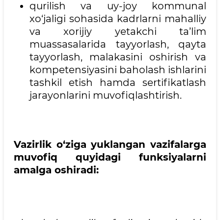
qurilish va uy-joy kommunal
xo‘jaligi sohasida kadrlarni mahalliy
va xorijiy yetakchi ta’lim
muassasalarida tayyorlash, qayta
tayyorlash, malakasini oshirish va
kompetensiyasini baholash ishlarini
tashkil etish hamda sertifikatlash
jarayonlarini muvofiqlashtirish.
Vazirlik o‘ziga yuklangan vazifalarga
muvofiq quyidagi funksiyalarni
amalga oshiradi: