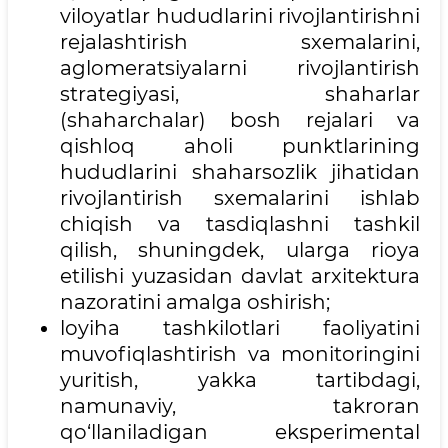
viloyatlar hududlarini rivojlantirishni
rejalashtirish sxemalarini,
aglomeratsiyalarni rivojlantirish
strategiyasi, shaharlar
(shaharchalar) bosh rejalari va
qishloq aholi punktlarining
hududlarini shaharsozlik jihatidan
rivojlantirish sxemalarini ishlab
chiqish va tasdiqlashni tashkil
qilish, shuningdek, ularga rioya
etilishi yuzasidan davlat arxitektura
nazoratini amalga oshirish;
loyiha tashkilotlari faoliyatini
muvofiqlashtirish va monitoringini
yuritish, yakka tartibdagi,
namunaviy, takroran
qo‘llaniladigan eksperimental