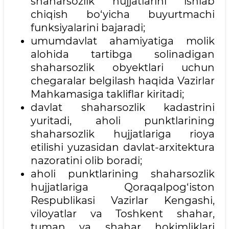
shaharsozlik hujjatlarini ishlab
chiqish bo‘yicha buyurtmachi
funksiyalarini bajaradi;
umumdavlat ahamiyatiga molik
alohida tartibga solinadigan
shaharsozlik obyektlari uchun
chegaralar belgilash haqida Vazirlar
Mahkamasiga takliflar kiritadi;
davlat shaharsozlik kadastrini
yuritadi, aholi punktlarining
shaharsozlik hujjatlariga rioya
etilishi yuzasidan davlat-arxitektura
nazoratini olib boradi;
aholi punktlarining shaharsozlik
hujjatlariga Qoraqalpog‘iston
Respublikasi Vazirlar Kengashi,
viloyatlar va Toshkent shahar,
tuman va shahar hokimliklari