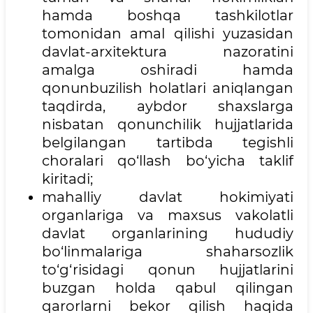
hamda boshqa tashkilotlar
tomonidan amal qilishi yuzasidan
davlat-arxitektura nazoratini
amalga oshiradi hamda
qonunbuzilish holatlari aniqlangan
taqdirda, aybdor shaxslarga
nisbatan qonunchilik hujjatlarida
belgilangan tartibda tegishli
choralari qo‘llash bo‘yicha taklif
kiritadi;
mahalliy davlat hokimiyati
organlariga va maxsus vakolatli
davlat organlarining hududiy
bo‘linmalariga shaharsozlik
to‘g‘risidagi qonun hujjatlarini
buzgan holda qabul qilingan
qarorlarni bekor qilish haqida