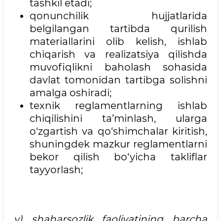
tashkil etadi;
qonunchilik hujjatlarida
belgilangan tartibda qurilish
materiallarini olib kelish, ishlab
chiqarish va realizatsiya qilishda
muvofiqlikni baholash sohasida
davlat tomonidan tartibga solishni
amalga oshiradi;
texnik reglamentlarning ishlab
chiqilishini ta’minlash, ularga
o‘zgartish va qo‘shimchalar kiritish,
shuningdek mazkur reglamentlarni
bekor qilish bo‘yicha takliflar
tayyorlash;
v) shaharsozlik faoliyatining barcha