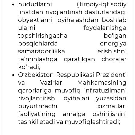
hududlarni ijtimoiy-iqtisodiy
jihatdan rivojlantirish dasturlaridagi
obyektlarni loyihalashdan boshlab
ularni foydalanishga
topshirishgacha bo‘lgan
bosqichlarda energiya
samaradorlikka erishishni
ta’minlashga qaratilgan choralar
ko‘radi;
O‘zbekiston Respublikasi Prezidenti
va Vazirlar Mahkamasining
qarorlariga muvofiq infratuzilmani
rivojlantirish loyihalari yuzasidan
buyurtmachi xizmatlari
faoliyatining amalga oshirilishini
tashkil etadi va muvofiqlashtiradi;