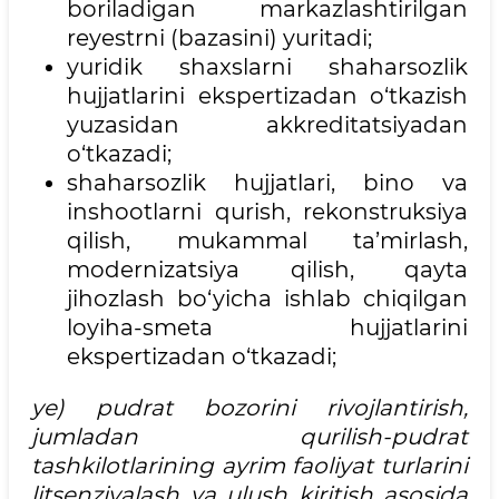
boriladigan markazlashtirilgan
reyestrni (bazasini) yuritadi;
yuridik shaxslarni shaharsozlik
hujjatlarini ekspertizadan o‘tkazish
yuzasidan akkreditatsiyadan
o‘tkazadi;
shaharsozlik hujjatlari, bino va
inshootlarni qurish, rekonstruksiya
qilish, mukammal ta’mirlash,
modernizatsiya qilish, qayta
jihozlash bo‘yicha ishlab chiqilgan
loyiha-smeta hujjatlarini
ekspertizadan o‘tkazadi;
ye) pudrat bozorini rivojlantirish,
jumladan qurilish-pudrat
tashkilotlarining ayrim faoliyat turlarini
litsenziyalash va ulush kiritish asosida