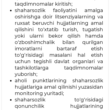
taqdimnomalar kiritish;
shaharsozlik faoliyatini amalga
oshirishga doir litsenziyalarning va
ruxsat beruvchi hujjatlarning amal
qilishini to‘xtatib turish, tugatish
yoki ularni bekor qilish hamda
o‘zboshimchalik bilan qurilgan
imoratlarni bartaraf etish
to‘g‘risidagi masalani hal etish
uchun tegishli davlat organlari va
tashkilotlarga taqdimnomalar
yuborish;
aholi punktlarining shaharsozlik
hujjatlariga amal qilinishi yuzasidan
monitoring yuritadi;
shaharsozlik to‘g‘risidagi
qonunchilik hujjatlarining