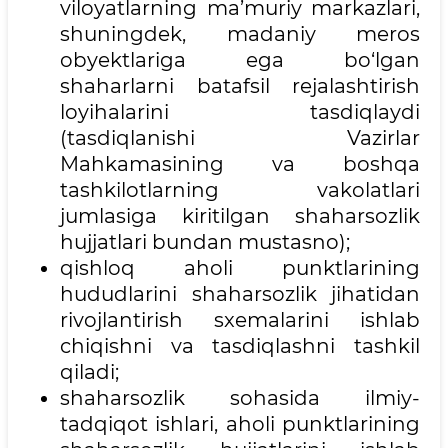
viloyatlarning ma’muriy markazlari,
shuningdek, madaniy meros
obyektlariga ega bo‘lgan
shaharlarni batafsil rejalashtirish
loyihalarini tasdiqlaydi
(tasdiqlanishi Vazirlar
Mahkamasining va boshqa
tashkilotlarning vakolatlari
jumlasiga kiritilgan shaharsozlik
hujjatlari bundan mustasno);
qishloq aholi punktlarining
hududlarini shaharsozlik jihatidan
rivojlantirish sxemalarini ishlab
chiqishni va tasdiqlashni tashkil
qiladi;
shaharsozlik sohasida ilmiy-
tadqiqot ishlari, aholi punktlarining