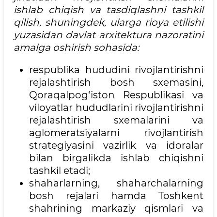
ishlab chiqish va tasdiqlashni tashkil
qilish, shuningdek, ularga rioya etilishi
yuzasidan davlat arxitektura nazoratini
amalga oshirish sohasida:
respublika hududini rivojlantirishni
rejalashtirish bosh sxemasini,
Qoraqalpog‘iston Respublikasi va
viloyatlar hududlarini rivojlantirishni
rejalashtirish sxemalarini va
aglomeratsiyalarni rivojlantirish
strategiyasini vazirlik va idoralar
bilan birgalikda ishlab chiqishni
tashkil etadi;
shaharlarning, shaharchalarning
bosh rejalari hamda Toshkent
shahrining markaziy qismlari va