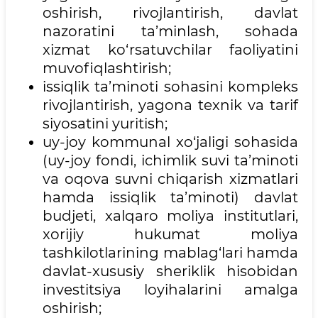
oshirish, rivojlantirish, davlat
nazoratini ta’minlash, sohada
xizmat ko‘rsatuvchilar faoliyatini
muvofiqlashtirish;
issiqlik ta’minoti sohasini kompleks
rivojlantirish, yagona texnik va tarif
siyosatini yuritish;
uy-joy kommunal xo‘jaligi sohasida
(uy-joy fondi, ichimlik suvi ta’minoti
va oqova suvni chiqarish xizmatlari
hamda issiqlik ta’minoti) davlat
budjeti, xalqaro moliya institutlari,
xorijiy hukumat moliya
tashkilotlarining mablag‘lari hamda
davlat-xususiy sheriklik hisobidan
investitsiya loyihalarini amalga
oshirish;