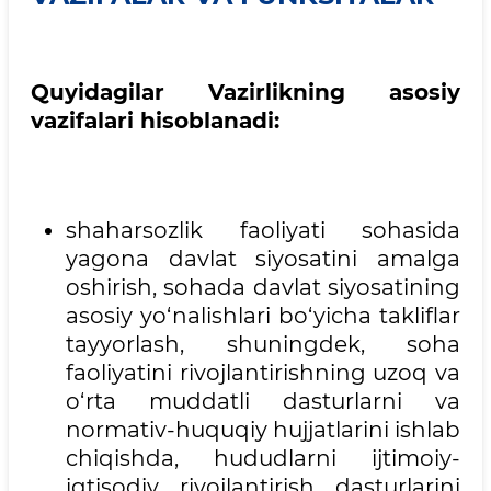
Quyidagilar Vazirlikning asosiy
vazifalari hisoblanadi:
shaharsozlik faoliyati sohasida
yagona davlat siyosatini amalga
oshirish, sohada davlat siyosatining
asosiy yo‘nalishlari bo‘yicha takliflar
tayyorlash, shuningdek, soha
faoliyatini rivojlantirishning uzoq va
o‘rta muddatli dasturlarni va
normativ-huquqiy hujjatlarini ishlab
chiqishda, hududlarni ijtimoiy-
iqtisodiy rivojlantirish dasturlarini