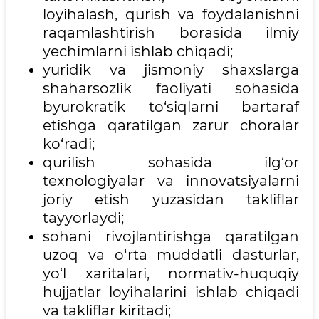
loyihalash, qurish va foydalanishni
raqamlashtirish borasida ilmiy
yechimlarni ishlab chiqadi;
yuridik va jismoniy shaxslarga
shaharsozlik faoliyati sohasida
byurokratik to‘siqlarni bartaraf
etishga qaratilgan zarur choralar
ko‘radi;
qurilish sohasida ilg‘or
texnologiyalar va innovatsiyalarni
joriy etish yuzasidan takliflar
tayyorlaydi;
sohani rivojlantirishga qaratilgan
uzoq va o‘rta muddatli dasturlar,
yo‘l xaritalari, normativ-huquqiy
hujjatlar loyihalarini ishlab chiqadi
va takliflar kiritadi;