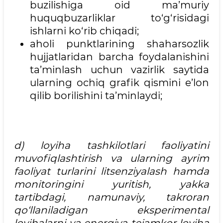
buzilishiga oid ma’muriy
huquqbuzarliklar to‘g‘risidagi
ishlarni ko‘rib chiqadi;
aholi punktlarining shaharsozlik
hujjatlaridan barcha foydalanishini
ta’minlash uchun vazirlik saytida
ularning ochiq grafik qismini e’lon
qilib borilishini ta’minlaydi;
d) loyiha tashkilotlari faoliyatini
muvofiqlashtirish va ularning ayrim
faoliyat turlarini litsenziyalash hamda
monitoringini yuritish, yakka
tartibdagi, namunaviy, takroran
qo‘llaniladigan eksperimental