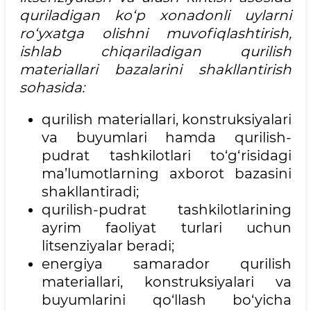
quriladigan ko‘p xonadonli uylarni
ro‘yxatga olishni muvofiqlashtirish,
ishlab chiqariladigan qurilish
materiallari bazalarini shakllantirish
sohasida:
qurilish materiallari, konstruksiyalari
va buyumlari hamda qurilish-
pudrat tashkilotlari to‘g‘risidagi
ma’lumotlarning axborot bazasini
shakllantiradi;
qurilish-pudrat tashkilotlarining
ayrim faoliyat turlari uchun
litsenziyalar beradi;
energiya samarador qurilish
materiallari, konstruksiyalari va
buyumlarini qo‘llash bo‘yicha