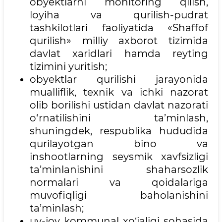
obyektlarni monitoring qilish,
loyiha va qurilish-pudrat
tashkilotlari faoliyatida «Shaffof
qurilish» milliy axborot tizimida
davlat xaridlari hamda reyting
tizimini yuritish;
obyektlar qurilishi jarayonida
mualliflik, texnik va ichki nazorat
olib borilishi ustidan davlat nazorati
o‘rnatilishini ta’minlash,
shuningdek, respublika hududida
qurilayotgan bino va
inshootlarning seysmik xavfsizligi
ta’minlanishini shaharsozlik
normalari va qoidalariga
muvofiqligi baholanishini
ta’minlash;
uy-joy kommunal xo‘jaligi sohasida