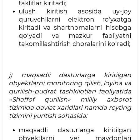
takliflar kiritadi;
ulush kiritish asosida uy-joy
quruvchilarni elektron ro‘yxatga
kiritadi va shartnomalarni hisobga
qo‘yadi va mazkur faoliyatni
takomillashtirish choralarini ko‘radi;
j) maqsadli dasturlarga kiritilgan
obyektlarni monitoring qilish, loyiha va
qurilish-pudrat tashkilotlari faoliyatida
«Shaffof qurilish» milliy axborot
tizimida davlat xaridlari hamda reyting
tizimini yuritish sohasida:
maqsadli dasturlarga kiritilgan
obyektlarni yer maydonlari