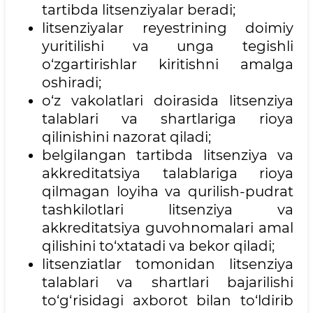
tartibda litsenziyalar beradi;
litsenziyalar reyestrining doimiy
yuritilishi va unga tegishli
o‘zgartirishlar kiritishni amalga
oshiradi;
o‘z vakolatlari doirasida litsenziya
talablari va shartlariga rioya
qilinishini nazorat qiladi;
belgilangan tartibda litsenziya va
akkreditatsiya talablariga rioya
qilmagan loyiha va qurilish-pudrat
tashkilotlari litsenziya va
akkreditatsiya guvohnomalari amal
qilishini to‘xtatadi va bekor qiladi;
litsenziatlar tomonidan litsenziya
talablari va shartlari bajarilishi
to‘g‘risidagi axborot bilan to‘ldirib