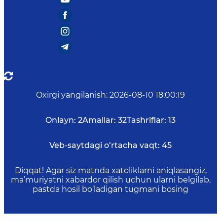
Oxirgi yangilanish
:
2026-08-10 18:00:19
Onlayn:
2
Amallar:
32
Tashriflar:
13
Veb-saytdagi o‘rtacha vaqt:
45
Diqqat! Agar siz matnda xatoliklarni aniqlasangiz,
ma’muriyatni xabardor qilish uchun ularni belgilab,
pastda hosil bo‘ladigan tugmani bosing