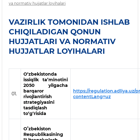
va normativ hujjatlar loyihalari
VAZIRLIK TOMONIDAN ISHLAB
CHIQILADIGAN QONUN
HUJJATLARI VA NORMATIV
HUJJATLAR LOYIHALARI
O‘zbekistonda
issiqlik ta’minotini
2050 yilgacha
barqaror
https://regulation.adliya.uz/p
01.
rivojlantirish
contentLang=uz
strategiyasini
tasdiqlash
to‘g‘risida
Oʻzbekiston
Respublikasining