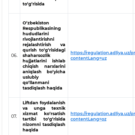
to‘g‘risida
O‘zbekiston
Respublikasining
hududlarini
rivojlantirishni
rejalashtirish va
qurish to‘g‘risidagi
https://regulation.adliya.uz/
06.
shaharsozlik
contentLang=uz
hujjatlarini ishlab
chiqish narxlarini
aniqlash bo‘yicha
uslubiy
qo‘llanmani
tasdiqlash haqida
Liftdan foydalanish
va unga texnik
xizmat ko‘rsatish
https://regulation.adliya.uz/
07.
tartibi to‘g‘risida
contentLang=oz
nizomni tasdiqlash
haqida