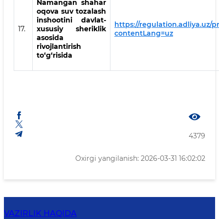
Namangan shahar
oqova suv tozalash
inshootini davlat-
https://regulation.adliya.uz/p
17.
xususiy sheriklik
contentLang=uz
asosida
rivojlantirish
to‘g‘risida
4379
Oxirgi yangilanish: 2026-03-31 16:02:02
VAZIRLIK HAQIDA