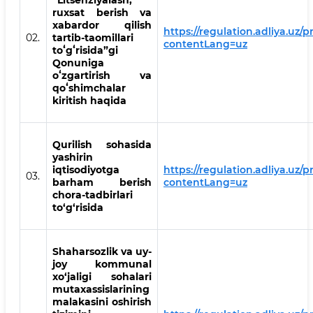
“Litsenziyalash,
ruxsat berish va
xabardor qilish
https://regulation.adliya.uz/
02.
tartib-taomillari
contentLang=uz
toʻgʻrisida”gi
Qonuniga
oʻzgartirish va
qoʻshimchalar
kiritish haqida
Qurilish sohasida
yashirin
iqtisodiyotga
https://regulation.adliya.uz/
03.
barham berish
contentLang=uz
chora-tadbirlari
to‘g‘risida
Shaharsozlik va uy-
joy kommunal
xo‘jaligi sohalari
mutaxassislarining
malakasini oshirish