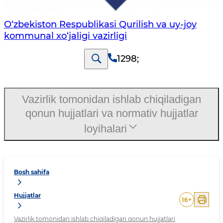
O‘zbekiston Respublikasi Qurilish va uy-joy
kommunal xo‘jaligi vazirligi
1298
;
Vazirlik tomonidan ishlab chiqiladigan
qonun hujjatlari va normativ hujjatlar
loyihalari
Bosh sahifa
Hujjatlar
16
+
Vazirlik tomonidan ishlab chiqiladigan qonun hujjatlari