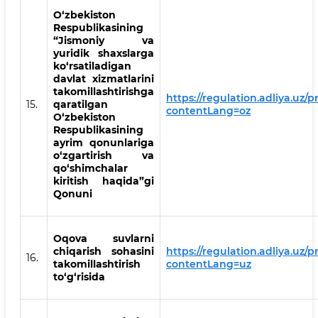
O‘zbekiston
Respublikasining
“Jismoniy va
yuridik shaxslarga
ko‘rsatiladigan
davlat xizmatlarini
takomillashtirishga
https://regulation.adliya.uz/p
15.
qaratilgan
contentLang=oz
O‘zbekiston
Respublikasining
ayrim qonunlariga
o‘zgartirish va
qo‘shimchalar
kiritish haqida”gi
Qonuni
Oqova suvlarni
chiqarish sohasini
https://regulation.adliya.uz/p
16.
takomillashtirish
contentLang=uz
to‘g‘risida