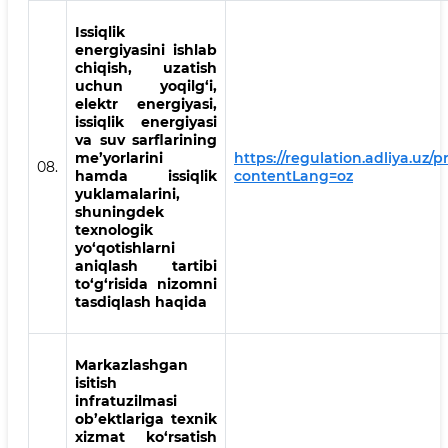
Issiqlik
energiyasini ishlab
chiqish, uzatish
uchun yoqilg‘i,
elektr energiyasi,
issiqlik energiyasi
va suv sarflarining
me’yorlarini
https://regulation.adliya.uz/p
08.
hamda issiqlik
contentLang=oz
yuklamalarini,
shuningdek
texnologik
yo‘qotishlarni
aniqlash tartibi
to‘g‘risida nizomni
tasdiqlash haqida
Markazlashgan
isitish
infratuzilmasi
ob’ektlariga texnik
xizmat ko‘rsatish