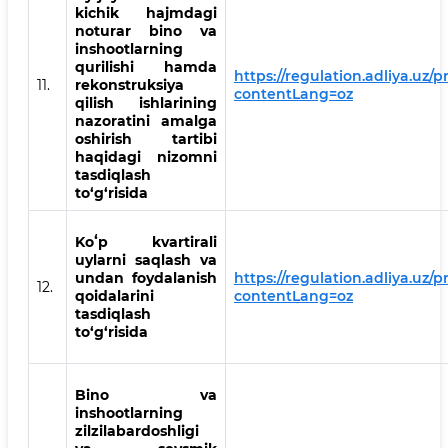
kichik hajmdagi
noturar bino va
inshootlarning
qurilishi hamda
https://regulation.adliya.uz/p
11.
rekonstruksiya
contentLang=oz
qilish ishlarining
nazoratini amalga
oshirish tartibi
haqidagi nizomni
tasdiqlash
to‘g‘risida
Koʻp kvartirali
uylarni saqlash va
undan foydalanish
https://regulation.adliya.uz/
12.
qoidalarini
contentLang=oz
tasdiqlash
to‘g‘risida
Bino va
inshootlarning
zilzilabardoshligi