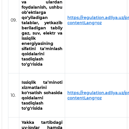
va ulardan
foydalanish, ushbu
ob’ektlarga
qo‘yiladigan
https://regulation.adliya.uz/
09.
talablar, yetkazib
contentLang=oz
beriladigan tabiiy
gaz, suv, elektr va
issiqlik
energiyasining
sifatini ta’minlash
qoidalarini
tasdiqlash
to‘g‘risida
Issiqlik ta’minoti
xizmatlarini
ko‘rsatish sohasida
https://regulation.adliya.uz/p
10.
qoidalarni
contentLang=oz
tasdiqlash
to‘g‘risida
Yakka tartibdagi
uy-joylar hamda