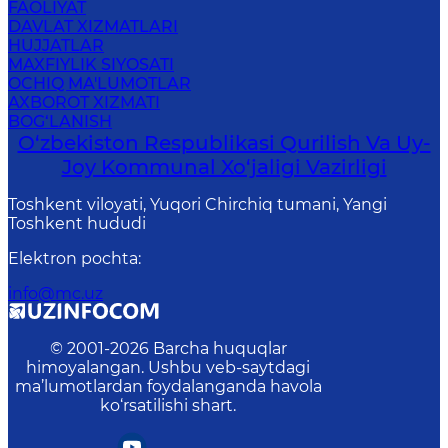
FAOLIYAT
DAVLAT XIZMATLARI
HUJJATLAR
MAXFIYLIK SIYOSATI
OCHIQ MA'LUMOTLAR
AXBOROT XIZMATI
BOG‘LANISH
O‘zbekiston Respublikasi Qurilish Va Uy-
Joy Kommunal Xo‘jaligi Vazirligi
Toshkent viloyati, Yuqori Chirchiq tumani, Yangi
Toshkent hududi
Elektron pochta
:
info@mc.uz
© 2001-
2026
Barcha huquqlar
himoyalangan. Ushbu veb-saytdagi
ma’lumotlardan foydalanganda havola
ko‘rsatilishi shart.