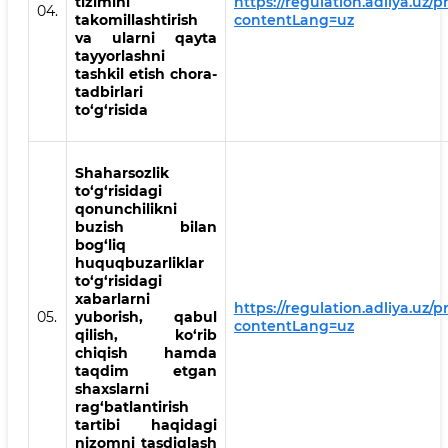
tizimini
https://regulation.adliya.uz/
04.
takomillashtirish
contentLang=uz
va ularni qayta
tayyorlashni
tashkil etish chora-
tadbirlari
to‘g‘risida
Shaharsozlik
to‘g‘risidagi
qonunchilikni
buzish bilan
bog‘liq
huquqbuzarliklar
to‘g‘risidagi
xabarlarni
https://regulation.adliya.uz/
05.
yuborish, qabul
contentLang=uz
qilish, ko‘rib
chiqish hamda
taqdim etgan
shaxslarni
rag‘batlantirish
tartibi haqidagi
nizomni tasdiqlash