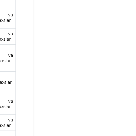
k va
axslar
k va
axslar
k va
axslar
axslar
k va
axslar
k va
axslar