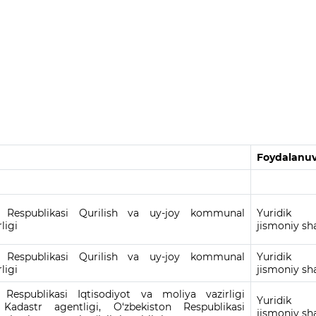
Foydalanuv
n Respublikasi Qurilish va uy-joy kommunal
Yuridi
rligi
jismoniy sh
n Respublikasi Qurilish va uy-joy kommunal
Yuridi
rligi
jismoniy sh
 Respublikasi Iqtisodiyot va moliya vazirligi
Yuridi
 Kadastr agentligi, O‘zbekiston Respublikasi
jismoniy sh