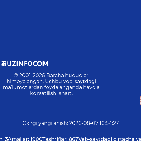
© 2001-
2026
Barcha huquqlar
himoyalangan. Ushbu veb-saytdagi
ma’lumotlardan foydalanganda havola
ko‘rsatilishi shart.
Oxirgi yangilanish
:
2026-08-07 10:54:27
n:
3
Amallar:
1900
Tashriflar:
867
Veb-saytdagi o‘rtacha v