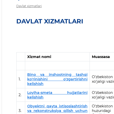
Davlat xizmatlari
DAVLAT XIZMATLARI
Xizmat nomi
Muassasa
Bino va inshootning tashqi
O‘zbekisto
1.
ko'rinishini o'zgartirishni
xo‘jaligi vazi
kelishish
Loyiha-smeta hujjatlarini
O‘zbekisto
2.
kelishish
xo‘jaligi vazi
Obyektni qayta ixtisoslashtirish
O‘zbekiston
3.
va rekonstruksiya qilish uchun
huzuridagi