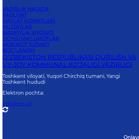
VAZIRLIK HAQIDA
FAOLIYAT
DAVLAT XIZMATLARI
HUJJATLAR
MAXFIYLIK SIYOSATI
OCHIQ MA'LUMOTLAR
AXBOROT XIZMATI
BOG‘LANISH
O‘ZBEKISTON RESPUBLIKASI QURILISH VA
UY-JOY KOMMUNAL XO‘JALIGI VAZIRLIGI
Toshkent viloyati, Yuqori Chirchiq tumani, Yangi
Toshkent hududi
Elektron pochta
:
info@mc.uz
Onlay