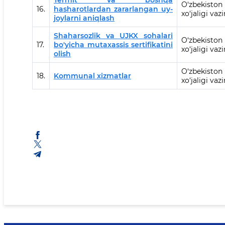
Termit va boshqa
O‘zbekisto
16.
hasharotlardan zararlangan uy-
xo‘jaligi vazi
joylarni aniqlash
Shaharsozlik va UJKX sohalari
O‘zbekisto
17.
bo'yicha mutaxassis sertifikatini
xo‘jaligi vazi
olish
O‘zbekisto
18.
Kommunal xizmatlar
xo‘jaligi vazi