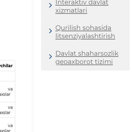
Interaktiv davlat
xizmatlari
Qurilish sohasida
litsenziyalashtirish
Davlat shaharsozlik
geoaxborot tizimi
chilar
k va
axslar
k va
axslar
k va
axslar