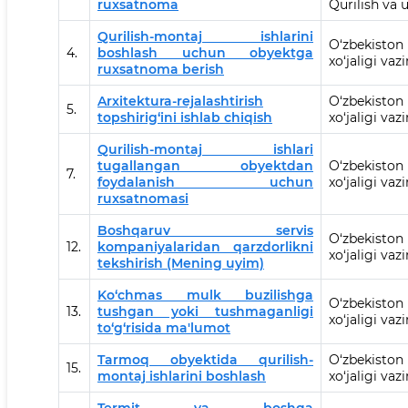
ruxsatnoma
Qurilish va 
Qurilish-montaj ishlarini
O‘zbekisto
4.
boshlash uchun obyektga
xo‘jaligi vazi
ruxsatnoma berish
Arxitektura-rejalashtirish
O‘zbekisto
5.
topshirig‘ini ishlab chiqish
xo‘jaligi vazi
Qurilish-montaj ishlari
tugallangan obyektdan
O‘zbekisto
7.
foydalanish uchun
xo‘jaligi vazi
ruxsatnomasi
Boshqaruv servis
O‘zbekisto
12.
kompaniyalaridan qarzdorlikni
xo‘jaligi vazi
tekshirish (Mening uyim)
Ko‘chmas mulk buzilishga
O‘zbekisto
13.
tushgan yoki tushmaganligi
xo‘jaligi vazi
to‘g‘risida ma'lumot
Tarmoq obyektida qurilish-
O‘zbekisto
15.
montaj ishlarini boshlash
xo‘jaligi vazi