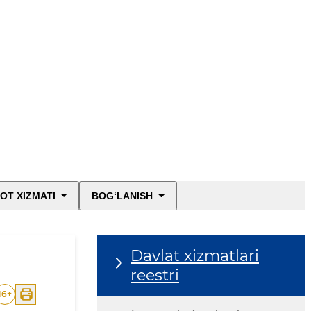
OT XIZMATI
BOG‘LANISH
Davlat xizmatlari
reestri
16
+