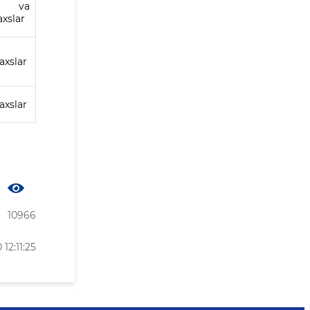
k va
axslar
axslar
axslar
10966
12:11:25