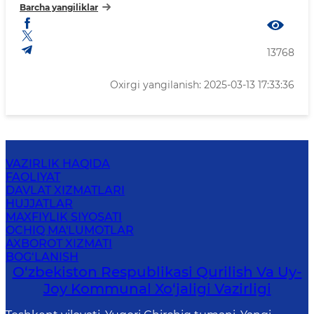
Barcha yangiliklar
13768
Oxirgi yangilanish: 2025-03-13 17:33:36
VAZIRLIK HAQIDA
FAOLIYAT
DAVLAT XIZMATLARI
HUJJATLAR
MAXFIYLIK SIYOSATI
OCHIQ MA'LUMOTLAR
AXBOROT XIZMATI
BOG‘LANISH
O‘zbekiston Respublikasi Qurilish Va Uy-
Joy Kommunal Xo‘jaligi Vazirligi