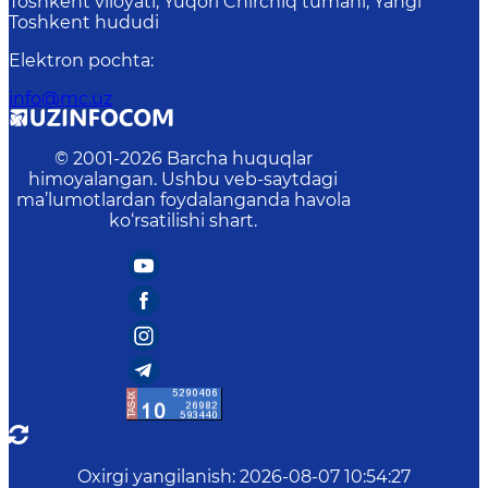
Toshkent viloyati, Yuqori Chirchiq tumani, Yangi
Toshkent hududi
Elektron pochta
:
info@mc.uz
© 2001-
2026
Barcha huquqlar
himoyalangan. Ushbu veb-saytdagi
ma’lumotlardan foydalanganda havola
ko‘rsatilishi shart.
Oxirgi yangilanish
:
2026-08-07 10:54:27