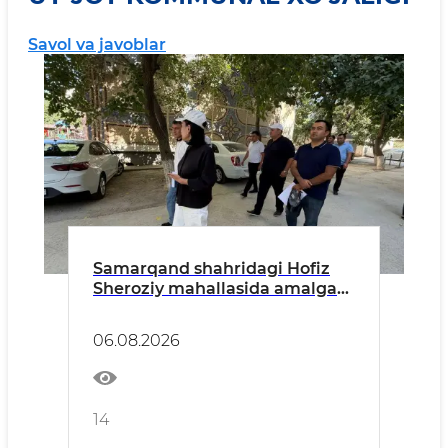
Savol va javoblar
Samarqand shahridagi Hofiz
Sheroziy mahallasida amalga
oshirilishi rejalashtirilgan
obodonlashtirish loyihasi bilan
06.08.2026
tanishildi
14