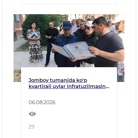
Jomboy tumanida ko‘p
kvartirali uylar infratuzilmasini
yaxshilash ishlari o‘rganildi
06.08.2026
29