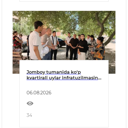
Jomboy tumanida ko‘p
kvartirali uylar infratuzilmasini
yaxshilash ishlari o‘rganildi
06.08.2026
34