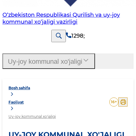
O‘zbekiston Respublikasi Qurilish va uy-joy
kommunal xo‘jaligi vazirligi
1298
;
Uy-joy kommunal xo'jaligi
Bosh sahifa
16
+
Faoliyat
Uy-joy kommunal xo'jaligi
UY-JOY KOMMUNAL XO'JALIGI