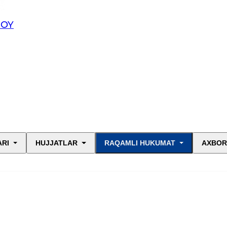
JOY
ARI
HUJJATLAR
RAQAMLI HUKUMAT
AXBOR