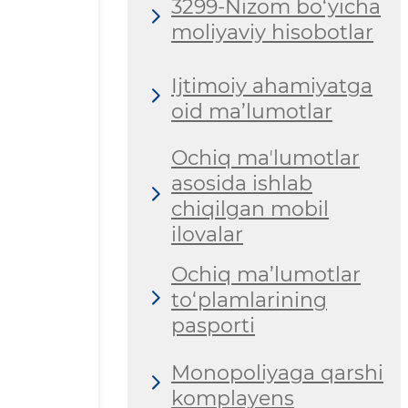
3299-Nizom bo‘yicha
moliyaviy hisobotlar
Ijtimoiy ahamiyatga
oid ma’lumotlar
Ochiq maʼlumotlar
asosida ishlab
chiqilgan mobil
ilovalar
Ochiq ma’lumotlar
to‘plamlarining
pasporti
Monopoliyaga qarshi
komplayens