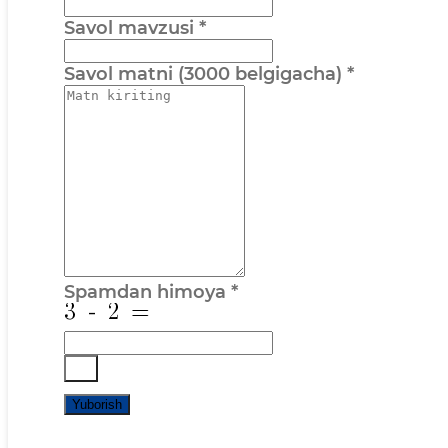
Savol mavzusi
*
Savol matni (3000 belgigacha)
*
Spamdan himoya
*
Yuborish