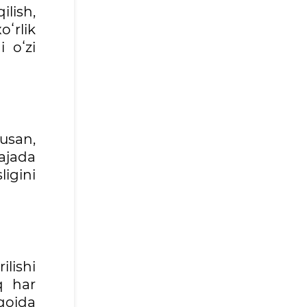
lish,
oʻrlik
i oʻzi
usan,
rajada
igini
lishi
q har
qoida