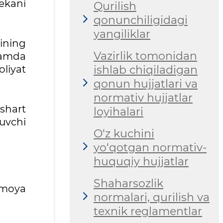
ekani
Qurilish
qonunchiligidagi
yangiliklar
ining
Vazirlik tomonidan
hamda
liyat
ishlab chiqiladigan
qonun hujjatlari va
normativ hujjatlar
 shart
loyihalari
uvchi
O‘z kuchini
yo‘qotgan normativ-
huquqiy hujjatlar
Shaharsozlik
himoya
normalari, qurilish va
texnik reglamentlar