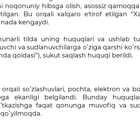
i noqonuniy hibsga olish, asossiz qamoqqa 
ilgan. Bu orqali xalqaro eʼtirof etilgan “X
yanada kengaydi.
narli tilda uning huquqlari va ushlab turi
lanuvchi va sudlanuvchilarga oʻziga qarshi koʻ
anda qoidasi”), sukut saqlash huquqi berildi.
qali soʻzlashuvlari, pochta, elektron va b
ega ekanligi belgilandi. Bunday huquqla
 oʻtkazishga faqat qonunga muvofiq va su
b qoʻyilmoqda.