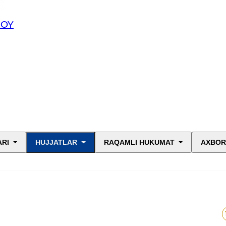
JOY
ARI
HUJJATLAR
RAQAMLI HUKUMAT
AXBOR