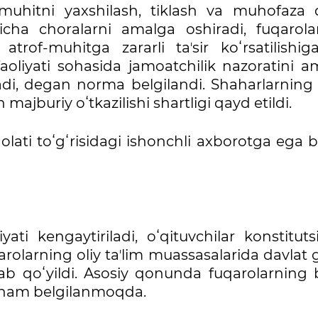
uhitni yaxshilash, tiklash va muhofaza qi
cha choralarni amalga oshiradi, fuqarola
trof-muhitga zararli taʼsir koʻrsatilishiga
oliyati sohasida jamoatchilik nazoratini a
tadi, degan norma belgilandi. Shaharlarning
ajburiy oʻtkazilishi shartligi qayd etildi.
lati toʻgʻrisidagi ishonchli axborotga ega b
kengaytiriladi, oʻqituvchilar konstitutsi
olarning oliy taʼlim muassasalarida davlat g
lab qoʻyildi. Asosiy qonunda fuqarolarning 
i ham belgilanmoqda.