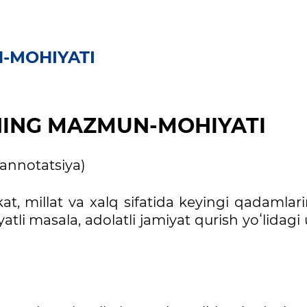
-MOHIYATI
NING MAZMUN-MOHIYATI
(annotatsiya)
 millat va xalq sifatida keyingi qadamlari
tli masala, adolatli jamiyat qurish yoʻlidagi