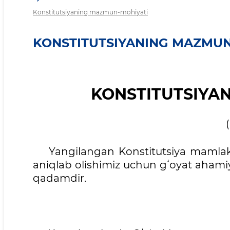
Konstitutsiyaning mazmun-mohiyati
KONSTITUTSIYANING MAZMUN
KONSTITUTSIYA
Yangilangan Konstitutsiya mamlakat,
aniqlab olishimiz uchun gʻoyat ahamiya
qadamdir.