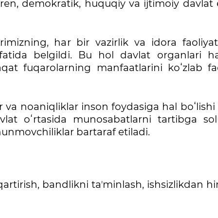
n, demokratik, huquqiy va ijtimoiy davlat 
imizning, har bir vazirlik va idora faoliyat
fatida belgildi. Bu hol davlat organlari 
at fuqarolarning manfaatlarini koʻzlab fao
a noaniqliklar inson foydasiga hal boʻlishi
lat oʻrtasida munosabatlarni tartibga sol
hunmovchiliklar bartaraf etiladi.
tirish, bandlikni taʼminlash, ishsizlikdan 