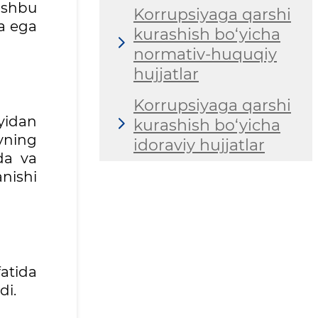
Ushbu
Korrupsiyaga qarshi
ga ega
kurashish bo‘yicha
normativ-huquqiy
hujjatlar
Korrupsiyaga qarshi
yidan
kurashish bo‘yicha
yning
idoraviy hujjatlar
da va
nishi
atida
di.