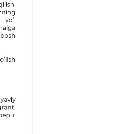
lish,
rning
 yoʻl
malga
 bosh
oʻlish
yaviy
ranti
bepul