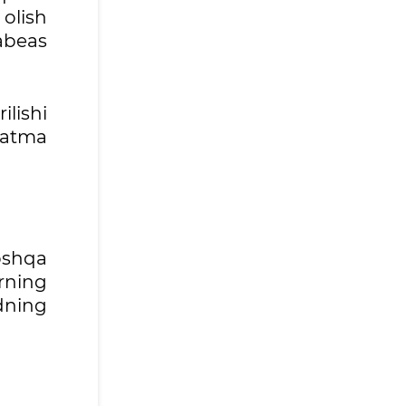
olish
abeas
lishi
rsatma
oshqa
rning
dning