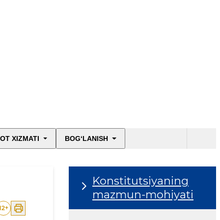
OT XIZMATI
BOG‘LANISH
Konstitutsiyaning
mazmun-mohiyati
12
+