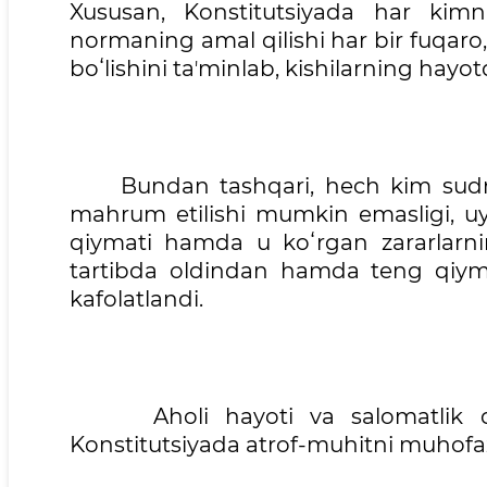
Xususan, Konstitutsiyada har kimn
normaning amal qilishi har bir fuqaro
boʻlishini taʼminlab, kishilarning hayotd
Bundan tashqari, hech kim sudning
mahrum etilishi mumkin emasligi, u
qiymati hamda u koʻrgan zararlarni
tartibda oldindan hamda teng qiyma
kafolatlandi.
Aholi hayoti va salomatlik daraja
Konstitutsiyada atrof-muhitni muhofaz