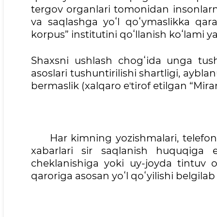
tergov organlari tomonidan insonlarn
va saqlashga yoʻl qoʻymaslikka qarat
korpus” institutini qoʻllanish koʻlami 
Shaxsni ushlash chogʻida unga tushu
asoslari tushuntirilishi shartligi, ayb
bermaslik (xalqaro eʼtirof etilgan “Mir
Har kimning yozishmalari, telefon or
xabarlari sir saqlanish huquqiga 
cheklanishiga yoki uy-joyda tintuv
qaroriga asosan yoʻl qoʻyilishi belgila