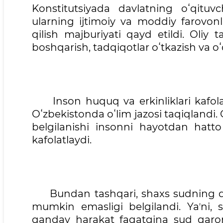
Konstitutsiyada davlatning oʻqituv
ularning ijtimoiy va moddiy farovonlig
qilish majburiyati qayd etildi. Oliy ta
boshqarish, tadqiqotlar oʻtkazish va oʻq
Inson huquq va erkinliklari kafolatl
Oʻzbekistonda oʻlim jazosi taqiqlandi. 
belgilanishi insonni hayotdan hat
kafolatlaydi.
Bundan tashqari, shaxs sudning qaro
mumkin emasligi belgilandi. Yaʼni, s
qanday harakat faqatgina sud qarori