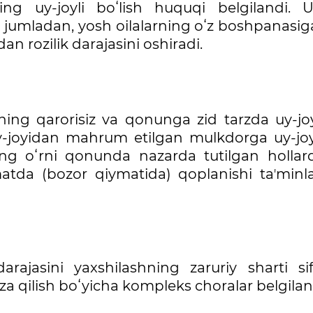
ing uy-joyli boʻlish huquqi belgilandi. 
, jumladan, yosh oilalarning oʻz boshpanasi
an rozilik darajasini oshiradi.
 qarorisiz va qonunga zid tarzda uy-jo
y-joyidan mahrum etilgan mulkdorga uy-jo
ng oʻrni qonunda nazarda tutilgan hollar
tda (bozor qiymatida) qoplanishi taʼminla
sini yaxshilashning zaruriy sharti sif
a qilish boʻyicha kompleks choralar belgilan