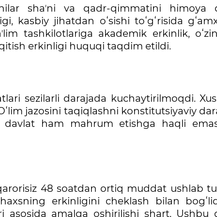
chilar shaʼni va qadr-qimmatini himoya qi
i, kasbiy jihatdan oʻsishi toʻgʻrisida gʻamx
ʼlim tashkilotlariga akademik erkinlik, oʻzin
itish erkinligi huquqi taqdim etildi.
ari sezilarli darajada kuchaytirilmoqdi. Xus
Oʻlim jazosini taqiqlashni konstitutsiyaviy da
to davlat ham mahrum etishga haqli emasl
risiz 48 soatdan ortiq muddat ushlab turi
haxsning erkinligini cheklash bilan bogʻli
 asosida amalga oshirilishi shart. Ushbu 