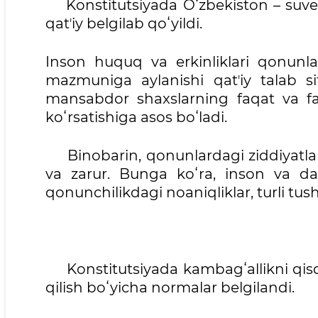
Konstitutsiyada Oʻzbekiston – suvere
qatʼiy belgilab qoʻyildi.
Inson huquq va erkinliklari qonunlar
mazmuniga aylanishi qatʼiy talab si
mansabdor shaxslarning faqat va faq
koʻrsatishiga asos boʻladi.
Binobarin, qonunlardagi ziddiyatlar v
va zarur. Bunga koʻra, inson va dav
qonunchilikdagi noaniqliklar, turli tus
Konstitutsiyada kambagʻallikni qisqar
qilish boʻyicha normalar belgilandi.