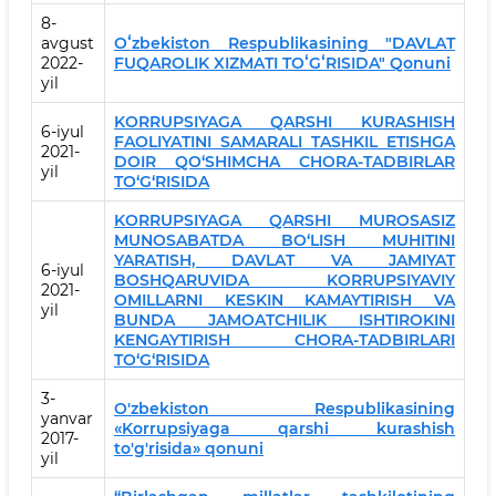
8-
avgust
Oʻzbekiston Respublikasining "DAVLAT
2022-
FUQAROLIK XIZMATI TOʻGʻRISIDA" Qonuni
yil
KORRUPSIYAGA QARSHI KURASHISH
6-iyul
FAOLIYATINI SAMARALI TASHKIL ETISHGA
2021-
DOIR QO‘SHIMCHA CHORA-TADBIRLAR
yil
TO‘G‘RISIDA
KORRUPSIYAGA QARSHI MUROSASIZ
MUNOSABATDA BO‘LISH MUHITINI
YARATISH, DAVLAT VA JAMIYAT
6-iyul
BOSHQARUVIDA KORRUPSIYAVIY
2021-
OMILLARNI KESKIN KAMAYTIRISH VA
yil
BUNDA JAMOATCHILIK ISHTIROKINI
KENGAYTIRISH CHORA-TADBIRLARI
TO‘G‘RISIDA
3-
O'zbekiston Respublikasining
yanvar
«Korrupsiyaga qarshi kurashish
2017-
to'g'risida» qonuni
yil