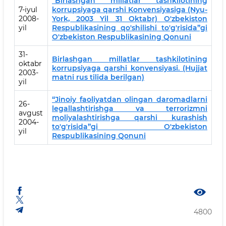
“Birlashgan millatlar tashkilotining
7-iyul
korrupsiyaga qarshi Konvensiyasiga (Nyu-
2008-
York, 2003 Yil 31 Oktabr) O'zbekiston
yil
Respublikasining qo'shilishi to'g'risida”gi
O'zbekiston Respublikasining Qonuni
31-
Birlashgan millatlar tashkilotining
oktabr
korrupsiyaga qarshi konvensiyasi. (Hujjat
2003-
matni rus tilida berilgan)
yil
“Jinoiy faoliyatdan olingan daromadlarni
26-
legallashtirishga va terrorizmni
avgust
moliyalashtirishga qarshi kurashish
2004-
to'g'risida”gi O'zbekiston
yil
Respublikasining Qonuni
4800