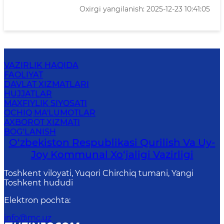
Oxirgi yangilanish: 2025-12-23 10:41:05
VAZIRLIK HAQIDA
FAOLIYAT
DAVLAT XIZMATLARI
HUJJATLAR
MAXFIYLIK SIYOSATI
OCHIQ MA'LUMOTLAR
AXBOROT XIZMATI
BOG‘LANISH
O‘zbekiston Respublikasi Qurilish Va Uy-
Joy Kommunal Xo‘jaligi Vazirligi
Toshkent viloyati, Yuqori Chirchiq tumani, Yangi
Toshkent hududi
Elektron pochta
:
info@mc.uz