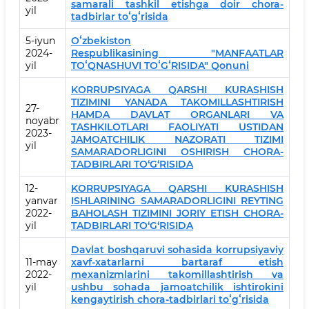
samarali tashkil etishga doir chora-
yil
tadbirlar toʻgʻrisida
5-iyun
Oʻzbekiston
2024-
Respublikasining "MANFAATLAR
yil
TOʻQNASHUVI TOʻGʻRISIDA" Qonuni
KORRUPSIYAGA QARSHI KURASHISH
TIZIMINI YANADA TAKOMILLASHTIRISH
27-
HAMDA DAVLAT ORGANLARI VA
noyabr
TASHKILOTLARI FAOLIYATI USTIDAN
2023-
JAMOATCHILIK NAZORATI TIZIMI
yil
SAMARADORLIGINI OSHIRISH CHORA-
TADBIRLARI TO‘G‘RISIDA
12-
KORRUPSIYAGA QARSHI KURASHISH
yanvar
ISHLARINING SAMARADORLIGINI REYTING
2022-
BAHOLASH TIZIMINI JORIY ETISH CHORA-
yil
TADBIRLARI TO‘G‘RISIDA
Davlat boshqaruvi sohasida korrupsiyaviy
11-may
xavf-xatarlarni bartaraf etish
2022-
mexanizmlarini takomillashtirish va
yil
ushbu sohada jamoatchilik ishtirokini
kengaytirish chora-tadbirlari toʻgʻrisida