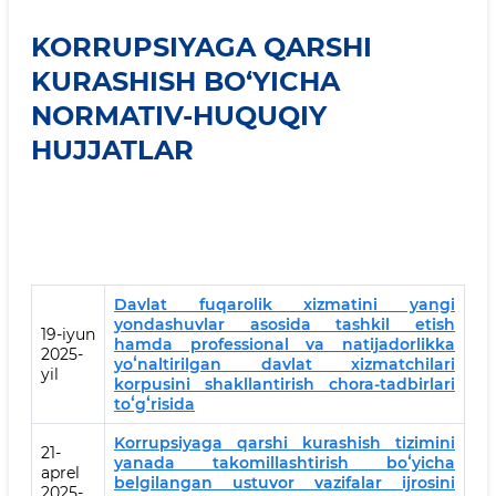
KORRUPSIYAGA QARSHI
KURASHISH BO‘YICHA
NORMATIV-HUQUQIY
HUJJATLAR
Davlat fuqarolik xizmatini yangi
yondashuvlar asosida tashkil etish
19-iyun
hamda professional va natijadorlikka
2025-
yoʻnaltirilgan davlat xizmatchilari
yil
korpusini shakllantirish chora-tadbirlari
toʻgʻrisida
Korrupsiyaga qarshi kurashish tizimini
21-
yanada takomillashtirish boʻyicha
aprel
belgilangan ustuvor vazifalar ijrosini
2025-