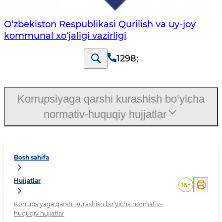
O‘zbekiston Respublikasi Qurilish va uy-joy
kommunal xo‘jaligi vazirligi
1298
;
Korrupsiyaga qarshi kurashish bo‘yicha
normativ-huquqiy hujjatlar
Bosh sahifa
Hujjatlar
16
+
Korrupsiyaga qarshi kurashish bo‘yicha normativ-
huquqiy hujjatlar