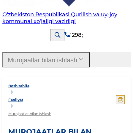
O‘zbekiston Respublikasi Qurilish va uy-joy
kommunal xo‘jaligi vazirligi
1298
;
Murojaatlar bilan ishlash
Bosh sahifa
Faoliyat
Murojaatlar bilan ishlash
MUROJAATLAR BILAN