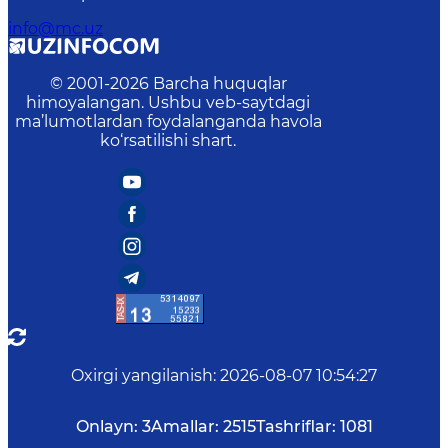
info@mc.uz
© 2001-
2026
Barcha huquqlar
himoyalangan. Ushbu veb-saytdagi
ma’lumotlardan foydalanganda havola
ko‘rsatilishi shart.
Oxirgi yangilanish
:
2026-08-07 10:54:27
Onlayn:
3
Amallar:
2515
Tashriflar:
1081