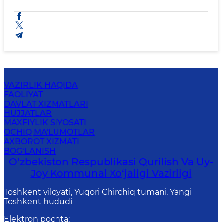
VAZIRLIK HAQIDA
FAOLIYAT
DAVLAT XIZMATLARI
HUJJATLAR
MAXFIYLIK SIYOSATI
OCHIQ MA'LUMOTLAR
AXBOROT XIZMATI
BOG‘LANISH
O‘zbekiston Respublikasi Qurilish Va Uy-
Joy Kommunal Xo‘jaligi Vazirligi
Toshkent viloyati, Yuqori Chirchiq tumani, Yangi
Toshkent hududi
Elektron pochta
: