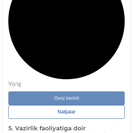
Yo‘q
Ovoz berish
Natijalar
5. Vazirlik faoliyatiga doir