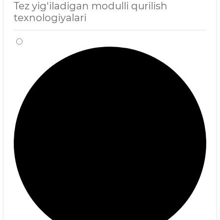
Tez yig‘iladigan modulli qurilish
texnologiyalari