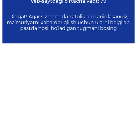
Veb-saytdagi o‘rtacha vaqt:
79
Diqqat! Agar siz matnda xatoliklarni aniqlasangiz,
ma’muriyatni xabardor qilish uchun ularni belgilab,
pastda hosil bo‘ladigan tugmani bosing