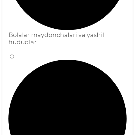
Bolalar maydonchalari va yashil
hududlar