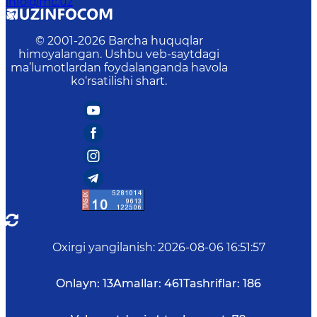
info@mc.uz
© 2001-
2026
Barcha huquqlar
himoyalangan. Ushbu veb-saytdagi
ma’lumotlardan foydalanganda havola
ko‘rsatilishi shart.
Oxirgi yangilanish
:
2026-08-06 16:51:57
Onlayn:
13
Amallar:
461
Tashriflar:
186