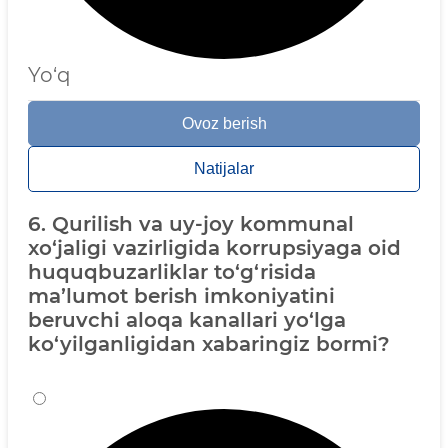
Yo‘q
Ovoz berish
Natijalar
6. Qurilish va uy-joy kommunal
xo‘jaligi vazirligida korrupsiyaga oid
huquqbuzarliklar to‘g‘risida
ma’lumot berish imkoniyatini
beruvchi aloqa kanallari yo‘lga
ko‘yilganligidan xabaringiz bormi?