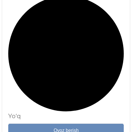
Yo‘q
Ovoz berish