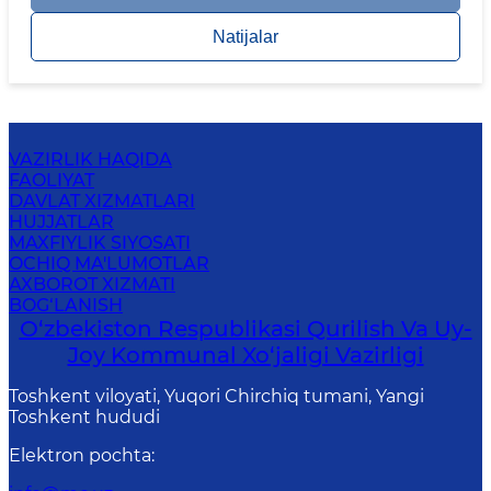
Natijalar
VAZIRLIK HAQIDA
FAOLIYAT
DAVLAT XIZMATLARI
HUJJATLAR
MAXFIYLIK SIYOSATI
OCHIQ MA'LUMOTLAR
AXBOROT XIZMATI
BOG‘LANISH
O‘zbekiston Respublikasi Qurilish Va Uy-
Joy Kommunal Xo‘jaligi Vazirligi
Toshkent viloyati, Yuqori Chirchiq tumani, Yangi
Toshkent hududi
Elektron pochta
: