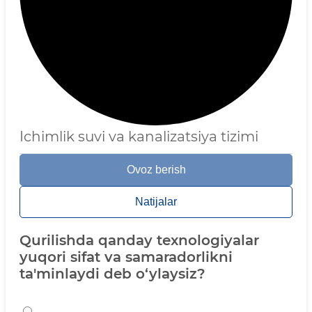
Ichimlik suvi va kanalizatsiya tizimi
Ovoz berish
Natijalar
Qurilishda qanday texnologiyalar
yuqori sifat va samaradorlikni
ta'minlaydi deb o‘ylaysiz?