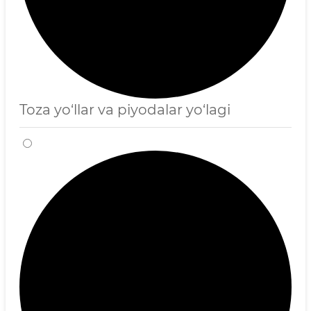
Toza yo‘llar va piyodalar yo‘lagi