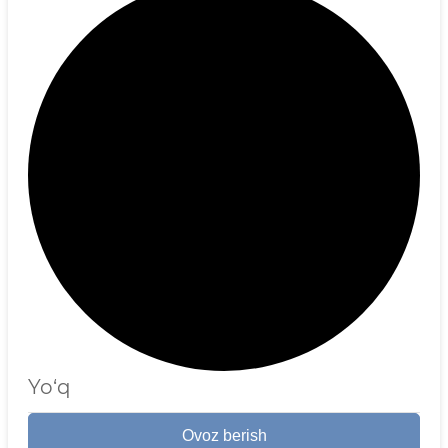
Yo‘q
Ovoz berish