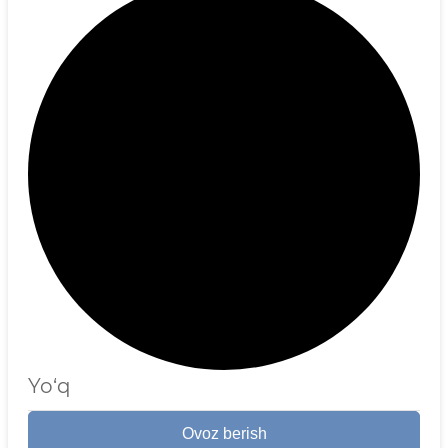
Yo‘q
Ovoz berish