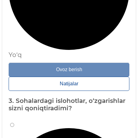
Yo‘q
Ovoz berish
Natijalar
3. Sohalardagi islohotlar, o‘zgarishlar
sizni qoniqtiradimi?