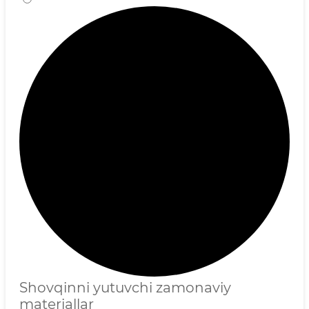
Shovqinni yutuvchi zamonaviy
materiallar