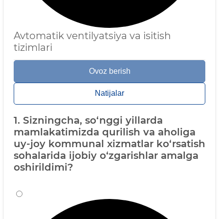
Avtomatik ventilyatsiya va isitish
tizimlari
Ovoz berish
Natijalar
1. Sizningcha, so‘nggi yillarda
mamlakatimizda qurilish va aholiga
uy-joy kommunal xizmatlar ko‘rsatish
sohalarida ijobiy o‘zgarishlar amalga
oshirildimi?