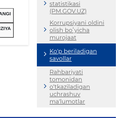
statistikasi
(PM.GOV.UZ)
ANGI
Korrupsiyani oldini
ZIYA
olish boʻyicha
murojaat
Ko'p beriladigan
savollar
Rahbariyati
tomonidan
o‘tkaziladigan
uchrashuv
ma'lumotlar