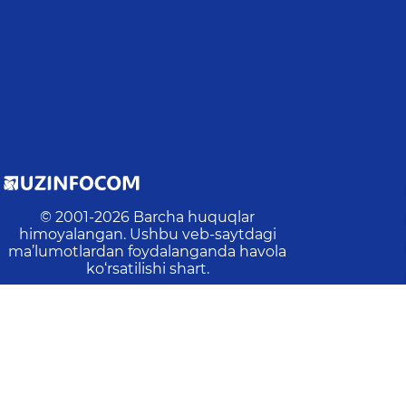
© 2001-
2026
Barcha huquqlar
himoyalangan. Ushbu veb-saytdagi
ma’lumotlardan foydalanganda havola
ko‘rsatilishi shart.
Oxirgi yangilanish
:
2026-08-07 10:54:27
n:
6
Amallar:
1326
Tashriflar:
469
Veb-saytdagi o‘rtacha va