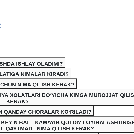
R
SHDA ISHLAY OLADIMI?
LATIGA NIMALAR KIRADI?
 UCHUN NIMA QILISH KERAK?
RIYA XOLATLARI BO‘YICHA KIMGA MUROJJAT QILI
KERAK?
 QANDAY CHORALAR KO‘RILADI?
 KEYIN BALL KAMAYIB QOLDI? LOYIHALASHTIRIS
L QAYTMADI. NIMA QILISH KERAK?