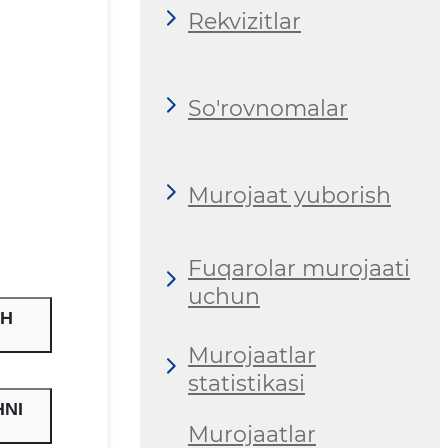
Rekvizitlar
So'rovnomalar
Murojaat yuborish
Fuqarolar murojaati
uchun
SH
Murojaatlar
statistikasi
HNI
Murojaatlar