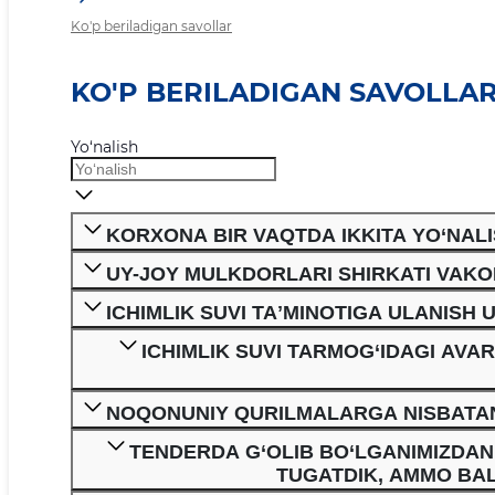
Ko'p beriladigan savollar
KO'P BERILADIGAN SAVOLLA
Yo‘nalish
KORXONA BIR VAQTDA IKKITA YO‘NALI
UY-JOY MULKDORLARI SHIRKATI VAKO
ICHIMLIK SUVI TAʼMINOTIGA ULANISH
ICHIMLIK SUVI TARMOG‘IDAGI AVA
NOQONUNIY QURILMALARGA NISBATAN
TENDERDA G‘OLIB BO‘LGANIMIZDAN
TUGATDIK, AMMO BAL