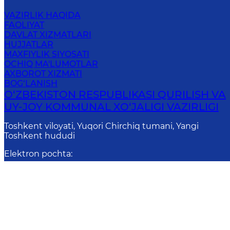
VAZIRLIK HAQIDA
FAOLIYAT
DAVLAT XIZMATLARI
HUJJATLAR
MAXFIYLIK SIYOSATI
OCHIQ MA'LUMOTLAR
AXBOROT XIZMATI
BOG‘LANISH
O‘ZBEKISTON RESPUBLIKASI QURILISH VA
UY-JOY KOMMUNAL XO‘JALIGI VAZIRLIGI
Toshkent viloyati, Yuqori Chirchiq tumani, Yangi
Toshkent hududi
Elektron pochta
:
info@mc.uz
Onlay