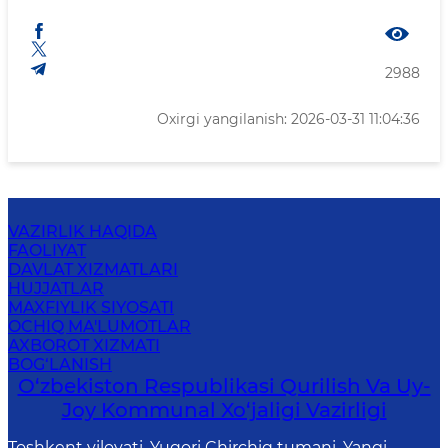
2988
Oxirgi yangilanish: 2026-03-31 11:04:36
VAZIRLIK HAQIDA
FAOLIYAT
DAVLAT XIZMATLARI
HUJJATLAR
MAXFIYLIK SIYOSATI
OCHIQ MA'LUMOTLAR
AXBOROT XIZMATI
BOG‘LANISH
O‘zbekiston Respublikasi Qurilish Va Uy-
Joy Kommunal Xo‘jaligi Vazirligi
Toshkent viloyati, Yuqori Chirchiq tumani, Yangi