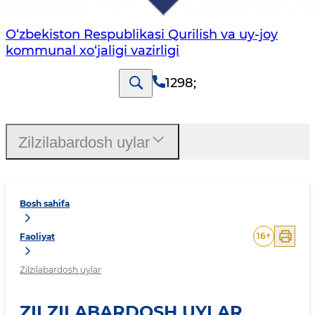
O‘zbekiston Respublikasi Qurilish va uy-joy
kommunal xo‘jaligi vazirligi
1298
;
Zilzilabardosh uylar
Bosh sahifa
16
+
Faoliyat
Zilzilabardosh uylar
ZILZILABARDOSH UYLAR