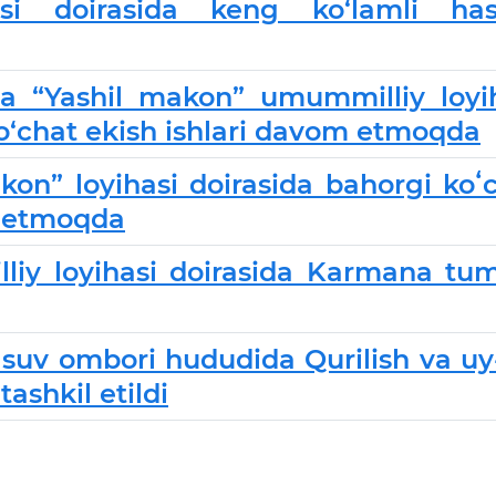
asi doirasida keng ko‘lamli has
a “Yashil makon” umummilliy loyi
ko‘chat ekish ishlari davom etmoqda
n” loyihasi doirasida bahorgi koʻ
m etmoqda
liy loyihasi doirasida Karmana tu
suv ombori hududida Qurilish va uy
ashkil etildi