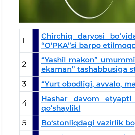
Chirchiq daryosi bo‘yi
1
“O‘PKA”si barpo etilmoq
“Yashil makon” umummill
2
ekaman” tashabbusiga sta
3
“Yurt obodligi, avvalo, m
Hashar davom etyapti
4
qo‘shaylik!
5
Bo‘stonliqdagi vazirlik bo