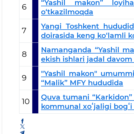
“Yashil makon” loyih
6
o‘tkazilmoqda
Yangi Toshkent hududid
7
doirasida keng ko‘lamli 
Namanganda “Yashil mako
8
ekish ishlari jadal davo
"Yashil makon" umummil
9
“Malik” MFY hududida
Quva tumani “Karkidon” 
10
kommunal xoʻjaligi bogʻi t