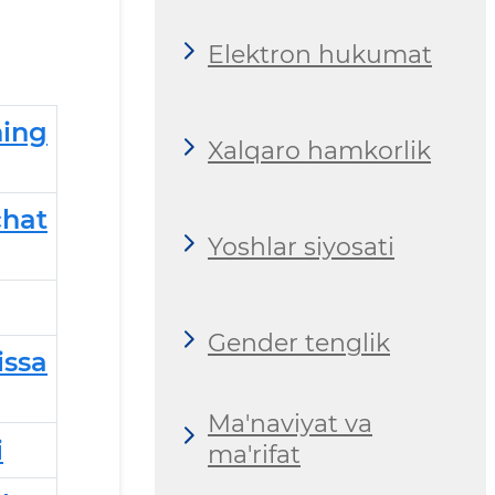
Elektron hukumat
ning
Xalqaro hamkorlik
chat
Yoshlar siyosati
Gender tenglik
ssa
Ma'naviyat va
i
ma'rifat