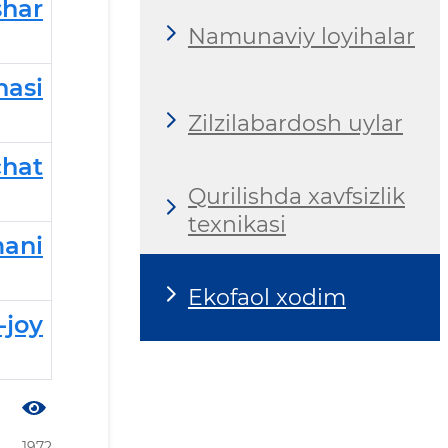
har
Namunaviy loyihalar
hasi
Zilzilabardosh uylar
chat
Qurilishda xavfsizlik
texnikasi
mani
Ekofaol xodim
-joy
1972