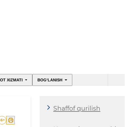
OT XIZMATI
BOG‘LANISH
Shaffof qurilish
16
+