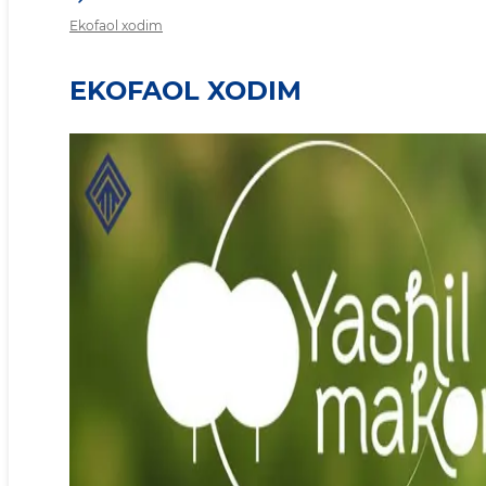
Ekofaol xodim
EKOFAOL XODIM