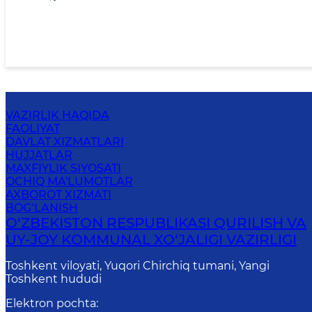
VAZIRLIK HAQIDA
FAOLIYAT
DAVLAT XIZMATLARI
HUJJATLAR
MAXFIYLIK SIYOSATI
OCHIQ MA'LUMOTLAR
AXBOROT XIZMATI
BOG‘LANISH
O‘ZBEKISTON RESPUBLIKASI QURILISH VA
UY-JOY KOMMUNAL XO‘JALIGI VAZIRLIGI
Toshkent viloyati, Yuqori Chirchiq tumani, Yangi
Toshkent hududi
Elektron pochta
: