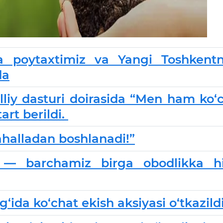
da poytaxtimiz va Yangi Toshkent
da
iy dasturi doirasida “Men ham ko‘
rt berildi.
ahalladan boshlanadi!”
 — barchamiz birga obodlikka hi
g‘ida ko‘chat ekish aksiyasi o‘tkazild