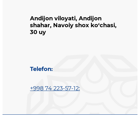
Andijon viloyati, Andijon
shahar, Navoiy shox ko‘chasi,
30 uy
Telefon
:
+998 74 223-57-12
;