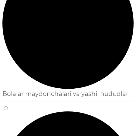
Bolalar maydonchalari va yashil hududlar