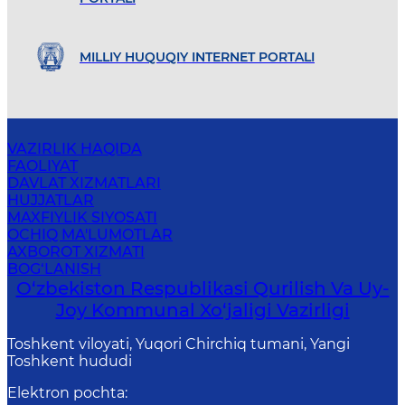
MILLIY HUQUQIY INTERNET PORTALI
VAZIRLIK HAQIDA
FAOLIYAT
DAVLAT XIZMATLARI
HUJJATLAR
MAXFIYLIK SIYOSATI
OCHIQ MA'LUMOTLAR
AXBOROT XIZMATI
BOG‘LANISH
O‘zbekiston Respublikasi Qurilish Va Uy-
Joy Kommunal Xo‘jaligi Vazirligi
Toshkent viloyati, Yuqori Chirchiq tumani, Yangi
Toshkent hududi
Elektron pochta
: