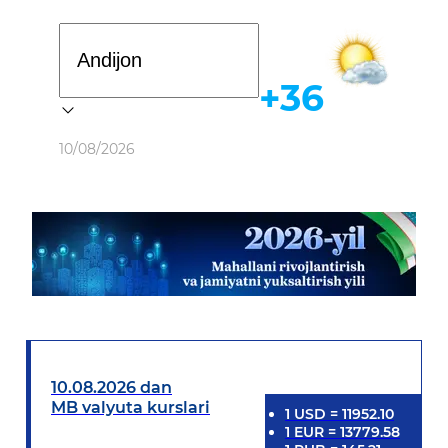
Davlat dasturi
+36
Ob-havo
10/08/2026
10.08.2026 dan
MB valyuta kurslari
1
USD
=
11952.10
1
EUR
=
13779.58