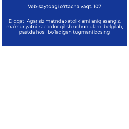
Veb-saytdagi o‘rtacha vaqt:
107
Diqqat! Agar siz matnda xatoliklarni aniqlasangiz,
ma’muriyatni xabardor qilish uchun ularni belgilab,
pastda hosil bo‘ladigan tugmani bosing