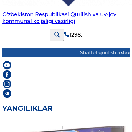
O‘zbekiston Respublikasi Qurilish va uy-joy
kommunal xo‘jaligi vazirligi
1298
;
Shaffof qurilish axborot 
YANGILIKLAR