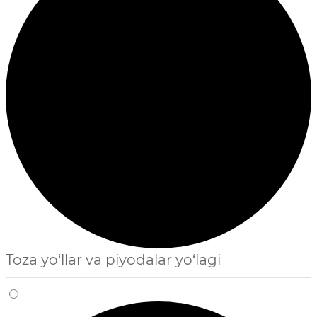
Toza yo‘llar va piyodalar yo‘lagi