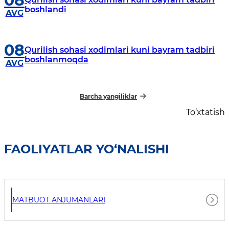
08
boshlandi
AVG
08
Qurilish sohasi xodimlari kuni bayram tadbiri
boshlanmoqda
AVG
Barcha yangiliklar
To‘xtatish
FAOLIYATLAR YO‘NALISHI
MATBUOT ANJUMANLARI