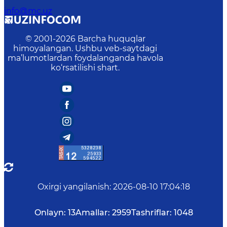
info@mc.uz
© 2001-
2026
Barcha huquqlar
himoyalangan. Ushbu veb-saytdagi
ma’lumotlardan foydalanganda havola
ko‘rsatilishi shart.
Oxirgi yangilanish
:
2026-08-10 17:04:18
Onlayn:
13
Amallar:
2959
Tashriflar:
1048