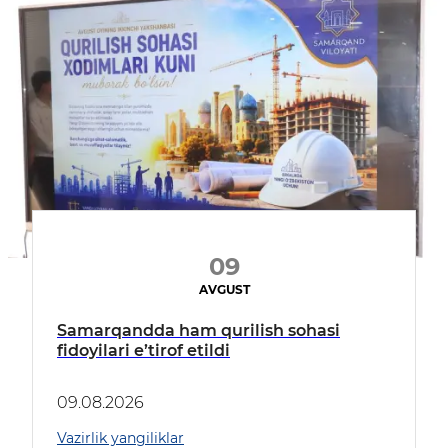
09
AVGUST
Samarqandda ham qurilish sohasi
fidoyilari e’tirof etildi
09.08.2026
Vazirlik yangiliklar